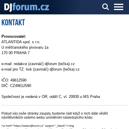
Kontakt
Server o DJ technice a DJingu
Provozovatel:
ATLANTIDA spol. s r.o.
U měšťanského pivovaru 1a
170 00 PRAHA 7
e-mail: redakce (zavináč) djforum (tečka) cz
e-mail pro TZ: tisk (zavináč) djforum (tečka) cz
IČO: 49612590
DIČ: CZ49612590
Společnost je vedená v OR, oddíl C, vl. 20830 u MS Praha
Pokud vás naše stránky zaujaly, budeme rádi když o nich dáte vědět
návštěvníkům vašeho webu umístěním následujícího kódu:
<a href="https://www.djforum.cz" target="_blank"><img