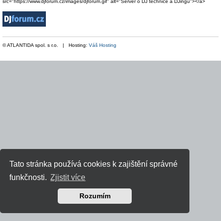
src="https://www.djforum.cz/images/djforum.gif" alt="Server o DJ technice a DJingu"></a>
© ATLANTIDA spol. s r.o. | Hosting:
Váš Hosting
Tato stránka používá cookies k zajištění správné
funkčnosti.
Zjistit více
Rozumím