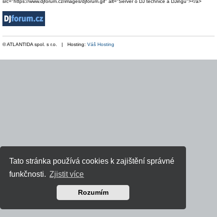
src="https://www.djforum.cz/images/djforum.gif" alt="Server o DJ technice a DJingu"></a>
© ATLANTIDA spol. s r.o. | Hosting:
Váš Hosting
Tato stránka používá cookies k zajištění správné
funkčnosti.
Zjistit více
Rozumím