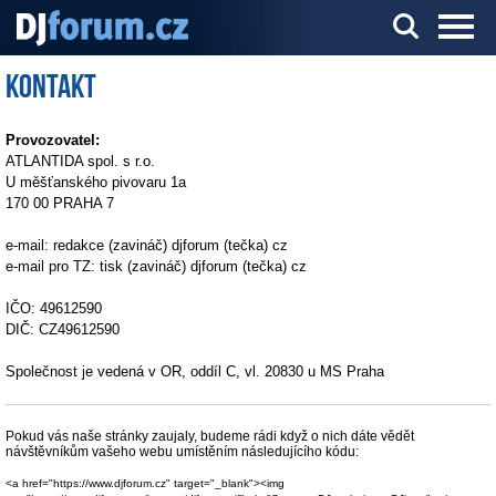
Kontakt
Server o DJ technice a DJingu
Provozovatel:
ATLANTIDA spol. s r.o.
U měšťanského pivovaru 1a
170 00 PRAHA 7
e-mail: redakce (zavináč) djforum (tečka) cz
e-mail pro TZ: tisk (zavináč) djforum (tečka) cz
IČO: 49612590
DIČ: CZ49612590
Společnost je vedená v OR, oddíl C, vl. 20830 u MS Praha
Pokud vás naše stránky zaujaly, budeme rádi když o nich dáte vědět
návštěvníkům vašeho webu umístěním následujícího kódu:
<a href="https://www.djforum.cz" target="_blank"><img