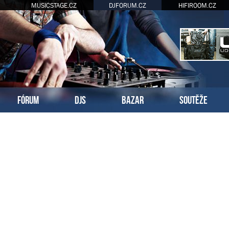
MUSICSTAGE.CZ
DJFORUM.CZ
HIFIROOM.CZ
FÓRUM
DJS
BAZAR
SOUTĚŽE