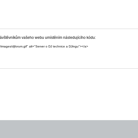
 návštěvníkům vašeho webu umístěním následujícího kódu:
/images/djforum.gif" alt="Server o DJ technice a DJingu"></a>