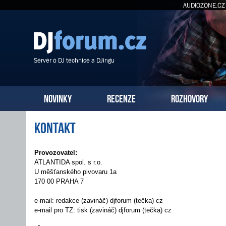
AUDIOZONE.CZ
Server o DJ technice a DJingu
NOVINKY
RECENZE
ROZHOVORY
Kontakt
Provozovatel:
ATLANTIDA spol. s r.o.
U měšťanského pivovaru 1a
170 00 PRAHA 7
e-mail: redakce (zavináč) djforum (tečka) cz
e-mail pro TZ: tisk (zavináč) djforum (tečka) cz