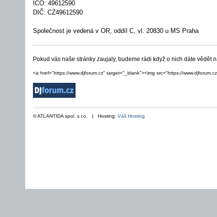
IČO: 49612590
DIČ: CZ49612590
Společnost je vedená v OR, oddíl C, vl. 20830 u MS Praha
Pokud vás naše stránky zaujaly, budeme rádi když o nich dáte vědět
<a href="https://www.djforum.cz" target="_blank"><img src="https://www.djforum.cz
© ATLANTIDA spol. s r.o. | Hosting:
Váš Hosting