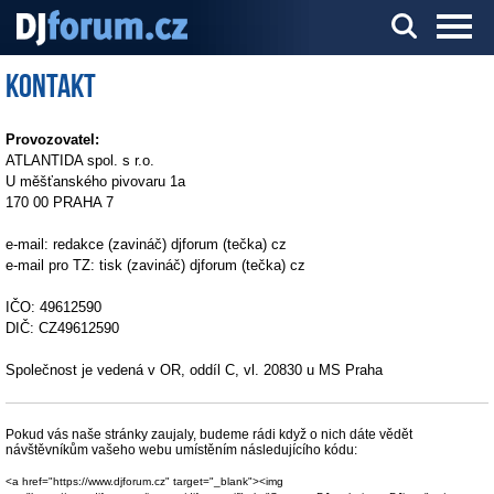
Kontakt
Server o DJ technice a DJingu
Provozovatel:
ATLANTIDA spol. s r.o.
U měšťanského pivovaru 1a
170 00 PRAHA 7
e-mail: redakce (zavináč) djforum (tečka) cz
e-mail pro TZ: tisk (zavináč) djforum (tečka) cz
IČO: 49612590
DIČ: CZ49612590
Společnost je vedená v OR, oddíl C, vl. 20830 u MS Praha
Pokud vás naše stránky zaujaly, budeme rádi když o nich dáte vědět
návštěvníkům vašeho webu umístěním následujícího kódu:
<a href="https://www.djforum.cz" target="_blank"><img