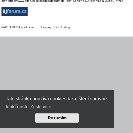
src="https://www.djforum.cz/images/djforum.gif" alt="Server o DJ technice a DJingu"></a>
© ATLANTIDA spol. s r.o. | Hosting:
Váš Hosting
Tato stránka používá cookies k zajištění správné
funkčnosti.
Zjistit více
Rozumím