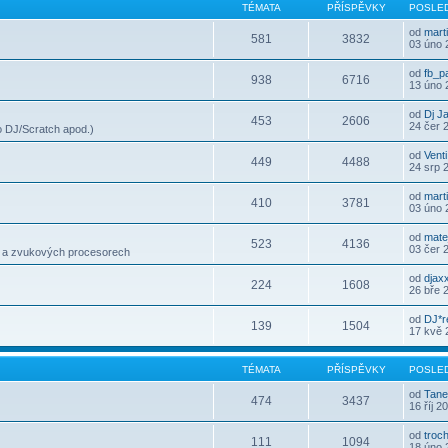
TÉMATA
PŘÍSPĚVKY
POSLED
od
mart
581
3832
03 úno 
od
fb_p
938
6716
13 úno 
od
Dj J
453
2606
24 čer 
 DJ/Scratch apod.)
od
Venti
449
4488
24 srp 
od
mart
410
3781
03 úno 
od
mate
523
4136
03 čer 
h a zvukových procesorech
od
djax
224
1608
26 bře 
od
DJ*r
139
1504
17 kvě 
TÉMATA
PŘÍSPĚVKY
POSLED
od
Tane
474
3437
16 říj 2
od
troc
111
1094
18 úno 