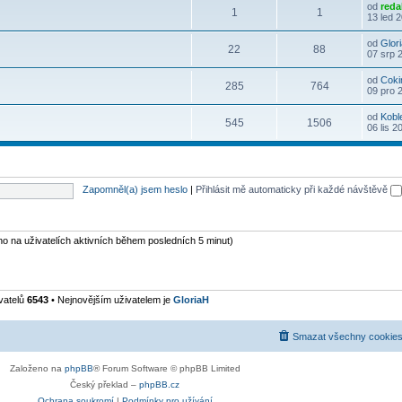
od
reda
1
1
13 led 
od
Glor
22
88
07 srp 
od
Coki
285
764
09 pro 
od
Kobl
545
1506
06 lis 2
Zapomněl(a) jsem heslo
|
Přihlásit mě automaticky při každé návštěvě
eno na uživatelích aktivních během posledních 5 minut)
vatelů
6543
• Nejnovějším uživatelem je
GloriaH
Smazat všechny cookies
Založeno na
phpBB
® Forum Software © phpBB Limited
Český překlad –
phpBB.cz
Ochrana soukromí
|
Podmínky pro užívání