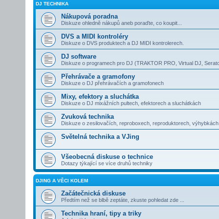
DJ TECHNIKA
Nákupová poradna
Diskuze ohledně nákupů aneb poraďte, co koupit...
DVS a MIDI kontroléry
Diskuze o DVS produktech a DJ MIDI kontrolerech.
DJ software
Diskuze o programech pro DJ (TRAKTOR PRO, Virtual DJ, Serato
Přehrávače a gramofony
Diskuze o DJ přehrávačích a gramofonech
Mixy, efektory a sluchátka
Diskuze o DJ mixážních pultech, efektorech a sluchátkách
Zvuková technika
Diskuze o zesilovačích, reproboxech, reproduktorech, výhybkác
Světelná technika a VJing
Všeobecná diskuse o technice
Dotazy týkající se více druhů techniky
DJING A VĚCI KOLEM
Začátečnická diskuse
Předtím než se blbě zeptáte, zkuste pohledat zde ...
Technika hraní, tipy a triky