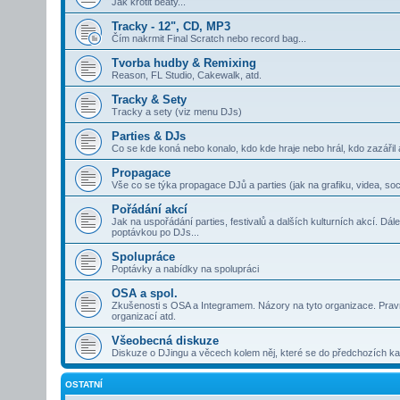
Jak krotit beaty...
Tracky - 12", CD, MP3
Čím nakrmit Final Scratch nebo record bag...
Tvorba hudby & Remixing
Reason, FL Studio, Cakewalk, atd.
Tracky & Sety
Tracky a sety (viz menu DJs)
Parties & DJs
Co se kde koná nebo konalo, kdo kde hraje nebo hrál, kdo zazářil 
Propagace
Vše co se týka propagace DJů a parties (jak na grafiku, videa, soci
Pořádání akcí
Jak na uspořádání parties, festivalů a dalších kulturních akcí. Dá
poptávkou po DJs...
Spolupráce
Poptávky a nabídky na spolupráci
OSA a spol.
Zkušenosti s OSA a Integramem. Názory na tyto organizace. Pravní
organizací atd.
Všeobecná diskuze
Diskuze o DJingu a věcech kolem něj, které se do předchozích kat
OSTATNÍ