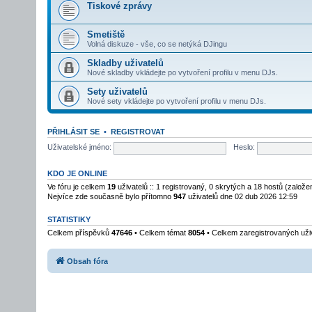
Tiskové zprávy
Smetiště
Volná diskuze - vše, co se netýká DJingu
Skladby uživatelů
Nové skladby vkládejte po vytvoření profilu v menu DJs.
Sety uživatelů
Nové sety vkládejte po vytvoření profilu v menu DJs.
PŘIHLÁSIT SE
•
REGISTROVAT
Uživatelské jméno:
Heslo:
KDO JE ONLINE
Ve fóru je celkem
19
uživatelů :: 1 registrovaný, 0 skrytých a 18 hostů (založ
Nejvíce zde současně bylo přítomno
947
uživatelů dne 02 dub 2026 12:59
STATISTIKY
Celkem příspěvků
47646
• Celkem témat
8054
• Celkem zaregistrovaných uži
Obsah fóra