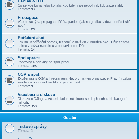
Parties & DJs
Co se kde koná nebo konalo, kdo kde hraje nebo hrál, kdo zazářil atd.
Témata:
93
Propagace
Vše co se týka propagace DJů a parties (jak na grafiku, videa, sociální sitě
apd.)
Témata:
23
Pořádání akcí
Jak na uspořádání parties, festivalů a dalších kulturních akcí. Dále se tato
sekce zabývá nabídkou a poptávkou po DJs...
Témata:
14
Spolupráce
Poptávky a nabídky na spolupráci
Témata:
108
OSA a spol.
Zkušenosti s OSA a Integramem. Názory na tyto organizace. Pravní rozbor
existence a činnosti těchto organizací atd.
Témata:
91
Všeobecná diskuze
Diskuze o DJingu a věcech kolem něj, které se do předchozích kategorií
nehodí.
Témata:
358
Ostatní
Tiskové zprávy
Témata:
1