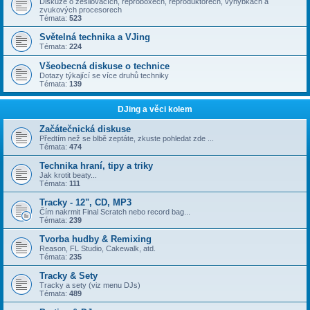
Diskuze o zesilovačích, reproboxech, reproduktorech, výhybkách a
zvukových procesorech
Témata:
523
Světelná technika a VJing
Témata:
224
Všeobecná diskuse o technice
Dotazy týkající se více druhů techniky
Témata:
139
DJing a věci kolem
Začátečnická diskuse
Předtím než se blbě zeptáte, zkuste pohledat zde ...
Témata:
474
Technika hraní, tipy a triky
Jak krotit beaty...
Témata:
111
Tracky - 12", CD, MP3
Čím nakrmit Final Scratch nebo record bag...
Témata:
239
Tvorba hudby & Remixing
Reason, FL Studio, Cakewalk, atd.
Témata:
235
Tracky & Sety
Tracky a sety (viz menu DJs)
Témata:
489