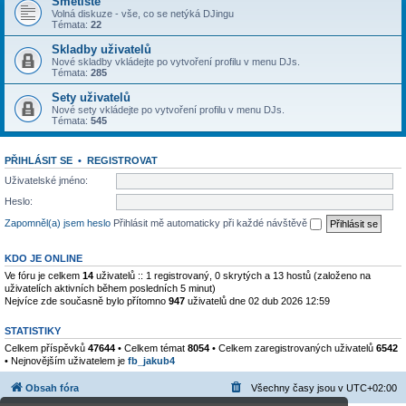
Smetiště
Volná diskuze - vše, co se netýká DJingu
Témata:
22
Skladby uživatelů
Nové skladby vkládejte po vytvoření profilu v menu DJs.
Témata:
285
Sety uživatelů
Nové sety vkládejte po vytvoření profilu v menu DJs.
Témata:
545
PŘIHLÁSIT SE
•
REGISTROVAT
Uživatelské jméno:
Heslo:
Zapomněl(a) jsem heslo
Přihlásit mě automaticky při každé návštěvě
KDO JE ONLINE
Ve fóru je celkem
14
uživatelů :: 1 registrovaný, 0 skrytých a 13 hostů (založeno na
uživatelích aktivních během posledních 5 minut)
Nejvíce zde současně bylo přítomno
947
uživatelů dne 02 dub 2026 12:59
STATISTIKY
Celkem příspěvků
47644
• Celkem témat
8054
• Celkem zaregistrovaných uživatelů
6542
• Nejnovějším uživatelem je
fb_jakub4
Obsah fóra
Všechny časy jsou v
UTC+02:00