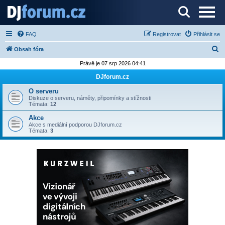
Server o DJ technice a DJingu
FAQ
Registrovat
Přihlásit se
H
Obsah fóra
l
Právě je 07 srp 2026 04:41
e
DJforum.cz
d
O serveru
a
Diskuze o serveru, náměty, připomínky a stížnosti
Témata:
12
t
Akce
Akce s mediální podporou DJforum.cz
Témata:
3