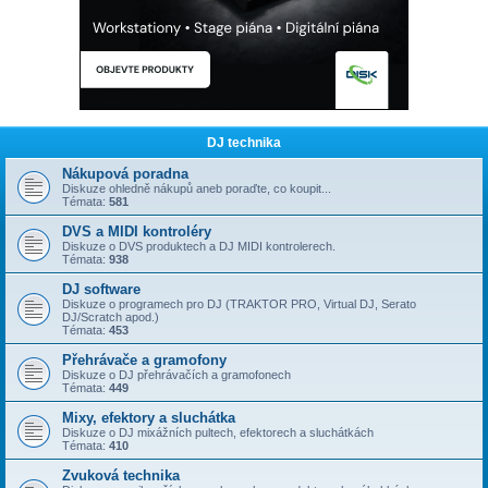
DJ technika
Nákupová poradna
Diskuze ohledně nákupů aneb poraďte, co koupit...
Témata:
581
DVS a MIDI kontroléry
Diskuze o DVS produktech a DJ MIDI kontrolerech.
Témata:
938
DJ software
Diskuze o programech pro DJ (TRAKTOR PRO, Virtual DJ, Serato
DJ/Scratch apod.)
Témata:
453
Přehrávače a gramofony
Diskuze o DJ přehrávačích a gramofonech
Témata:
449
Mixy, efektory a sluchátka
Diskuze o DJ mixážních pultech, efektorech a sluchátkách
Témata:
410
Zvuková technika