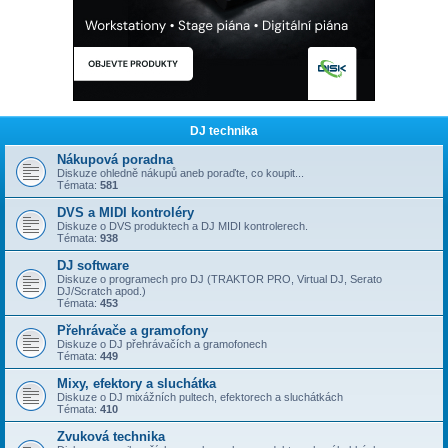
DJ technika
Nákupová poradna
Diskuze ohledně nákupů aneb poraďte, co koupit...
Témata:
581
DVS a MIDI kontroléry
Diskuze o DVS produktech a DJ MIDI kontrolerech.
Témata:
938
DJ software
Diskuze o programech pro DJ (TRAKTOR PRO, Virtual DJ, Serato
DJ/Scratch apod.)
Témata:
453
Přehrávače a gramofony
Diskuze o DJ přehrávačích a gramofonech
Témata:
449
Mixy, efektory a sluchátka
Diskuze o DJ mixážních pultech, efektorech a sluchátkách
Témata:
410
Zvuková technika