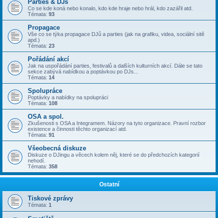
Parties & DJs
Co se kde koná nebo konalo, kdo kde hraje nebo hrál, kdo zazářil atd.
Témata:
93
Propagace
Vše co se týka propagace DJů a parties (jak na grafiku, videa, sociální sitě
apd.)
Témata:
23
Pořádání akcí
Jak na uspořádání parties, festivalů a dalších kulturních akcí. Dále se tato
sekce zabývá nabídkou a poptávkou po DJs...
Témata:
14
Spolupráce
Poptávky a nabídky na spolupráci
Témata:
108
OSA a spol.
Zkušenosti s OSA a Integramem. Názory na tyto organizace. Pravní rozbor
existence a činnosti těchto organizací atd.
Témata:
91
Všeobecná diskuze
Diskuze o DJingu a věcech kolem něj, které se do předchozích kategorií
nehodí.
Témata:
358
Ostatní
Tiskové zprávy
Témata:
1