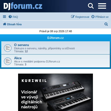
Server o DJ technice a DJingu
FAQ
Registrovat
Přihlásit se
H
Obsah fóra
l
Právě je 08 srp 2026 17:48
e
DJforum.cz
d
O serveru
a
Diskuze o serveru, náměty, připomínky a stížnosti
Témata:
12
t
Akce
Akce s mediální podporou DJforum.cz
Témata:
3