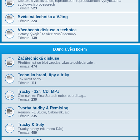
Diskuze o zesilovačích, reproboxech, reproduktorech, výhybkách a
zvukových procesorech
Témata:
523
Světelná technika a VJing
Témata:
224
Všeobecná diskuse o technice
Dotazy týkající se více druhů techniky
Témata:
139
DJing a věci kolem
Začátečnická diskuse
Předtím než se blbě zeptáte, zkuste pohledat zde ...
Témata:
474
Technika hraní, tipy a triky
Jak krotit beaty...
Témata:
111
Tracky - 12", CD, MP3
Čím nakrmit Final Scratch nebo record bag...
Témata:
239
Tvorba hudby & Remixing
Reason, FL Studio, Cakewalk, atd.
Témata:
235
Tracky & Sety
Tracky a sety (viz menu DJs)
Témata:
489