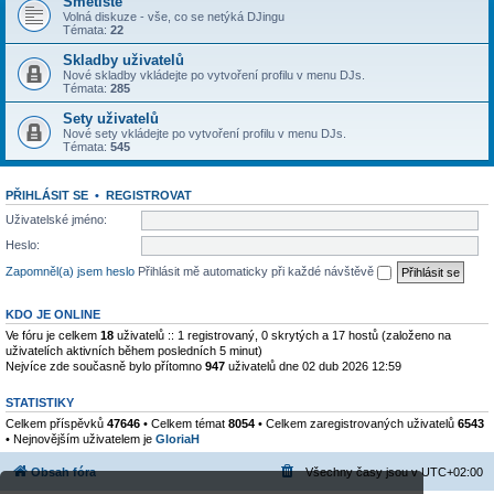
Smetiště
Volná diskuze - vše, co se netýká DJingu
Témata:
22
Skladby uživatelů
Nové skladby vkládejte po vytvoření profilu v menu DJs.
Témata:
285
Sety uživatelů
Nové sety vkládejte po vytvoření profilu v menu DJs.
Témata:
545
PŘIHLÁSIT SE
•
REGISTROVAT
Uživatelské jméno:
Heslo:
Zapomněl(a) jsem heslo
Přihlásit mě automaticky při každé návštěvě
KDO JE ONLINE
Ve fóru je celkem
18
uživatelů :: 1 registrovaný, 0 skrytých a 17 hostů (založeno na
uživatelích aktivních během posledních 5 minut)
Nejvíce zde současně bylo přítomno
947
uživatelů dne 02 dub 2026 12:59
STATISTIKY
Celkem příspěvků
47646
• Celkem témat
8054
• Celkem zaregistrovaných uživatelů
6543
• Nejnovějším uživatelem je
GloriaH
Obsah fóra
Všechny časy jsou v
UTC+02:00