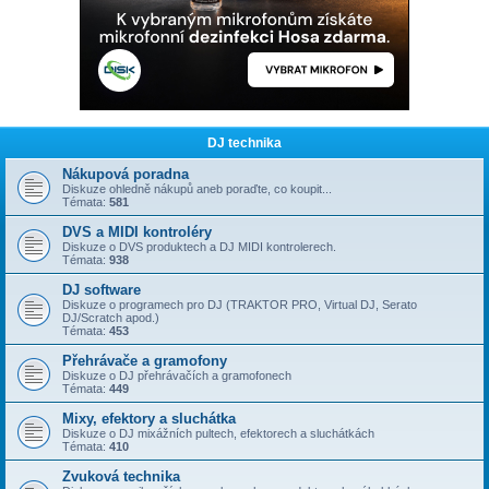
DJ technika
Nákupová poradna
Diskuze ohledně nákupů aneb poraďte, co koupit...
Témata:
581
DVS a MIDI kontroléry
Diskuze o DVS produktech a DJ MIDI kontrolerech.
Témata:
938
DJ software
Diskuze o programech pro DJ (TRAKTOR PRO, Virtual DJ, Serato
DJ/Scratch apod.)
Témata:
453
Přehrávače a gramofony
Diskuze o DJ přehrávačích a gramofonech
Témata:
449
Mixy, efektory a sluchátka
Diskuze o DJ mixážních pultech, efektorech a sluchátkách
Témata:
410
Zvuková technika