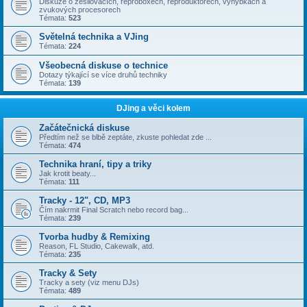
Diskuze o zesilovačích, reproboxech, reproduktorech, výhybkách a
zvukových procesorech
Témata:
523
Světelná technika a VJing
Témata:
224
Všeobecná diskuse o technice
Dotazy týkající se více druhů techniky
Témata:
139
DJing a věci kolem
Začátečnická diskuse
Předtím než se blbě zeptáte, zkuste pohledat zde ...
Témata:
474
Technika hraní, tipy a triky
Jak krotit beaty...
Témata:
111
Tracky - 12", CD, MP3
Čím nakrmit Final Scratch nebo record bag...
Témata:
239
Tvorba hudby & Remixing
Reason, FL Studio, Cakewalk, atd.
Témata:
235
Tracky & Sety
Tracky a sety (viz menu DJs)
Témata:
489