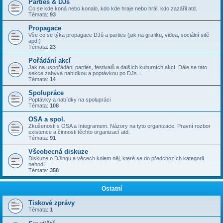
Parties & DJs
Co se kde koná nebo konalo, kdo kde hraje nebo hrál, kdo zazářil atd.
Témata:
93
Propagace
Vše co se týka propagace DJů a parties (jak na grafiku, videa, sociální sitě
apd.)
Témata:
23
Pořádání akcí
Jak na uspořádání parties, festivalů a dalších kulturních akcí. Dále se tato
sekce zabývá nabídkou a poptávkou po DJs...
Témata:
14
Spolupráce
Poptávky a nabídky na spolupráci
Témata:
108
OSA a spol.
Zkušenosti s OSA a Integramem. Názory na tyto organizace. Pravní rozbor
existence a činnosti těchto organizací atd.
Témata:
91
Všeobecná diskuze
Diskuze o DJingu a věcech kolem něj, které se do předchozích kategorií
nehodí.
Témata:
358
Ostatní
Tiskové zprávy
Témata:
1