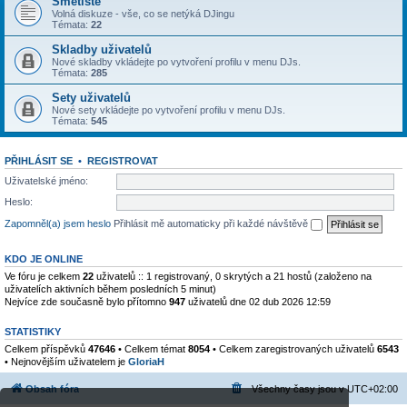
Smetiště
Volná diskuze - vše, co se netýká DJingu
Témata:
22
Skladby uživatelů
Nové skladby vkládejte po vytvoření profilu v menu DJs.
Témata:
285
Sety uživatelů
Nové sety vkládejte po vytvoření profilu v menu DJs.
Témata:
545
PŘIHLÁSIT SE
•
REGISTROVAT
Uživatelské jméno:
Heslo:
Zapomněl(a) jsem heslo
Přihlásit mě automaticky při každé návštěvě
KDO JE ONLINE
Ve fóru je celkem
22
uživatelů :: 1 registrovaný, 0 skrytých a 21 hostů (založeno na
uživatelích aktivních během posledních 5 minut)
Nejvíce zde současně bylo přítomno
947
uživatelů dne 02 dub 2026 12:59
STATISTIKY
Celkem příspěvků
47646
• Celkem témat
8054
• Celkem zaregistrovaných uživatelů
6543
• Nejnovějším uživatelem je
GloriaH
Obsah fóra
Všechny časy jsou v
UTC+02:00