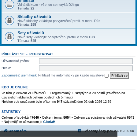
Smetiště
Volná diskuze - vše, co se netýká DJingu
Témata:
22
Skladby uživatelů
Nové skladby vkládejte po vytvoření profilu v menu DJs.
Témata:
285
Sety uživatelů
Nové sety vkládejte po vytvoření profilu v menu DJs.
Témata:
545
PŘIHLÁSIT SE
•
REGISTROVAT
Uživatelské jméno:
Heslo:
Zapomněl(a) jsem heslo
Přihlásit mě automaticky při každé návštěvě
KDO JE ONLINE
Ve fóru je celkem
21
uživatelů :: 1 registrovaný, 0 skrytých a 20 hostů (založeno na
uživatelích aktivních během posledních 5 minut)
Nejvíce zde současně bylo přítomno
947
uživatelů dne 02 dub 2026 12:59
STATISTIKY
Celkem příspěvků
47646
• Celkem témat
8054
• Celkem zaregistrovaných uživatelů
6543
• Nejnovějším uživatelem je
GloriaH
Obsah fóra
Všechny časy jsou v
UTC+02:00