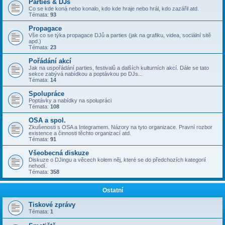
Parties & DJs
Co se kde koná nebo konalo, kdo kde hraje nebo hrál, kdo zazářil atd.
Témata:
93
Propagace
Vše co se týka propagace DJů a parties (jak na grafiku, videa, sociální sitě
apd.)
Témata:
23
Pořádání akcí
Jak na uspořádání parties, festivalů a dalších kulturních akcí. Dále se tato
sekce zabývá nabídkou a poptávkou po DJs...
Témata:
14
Spolupráce
Poptávky a nabídky na spolupráci
Témata:
108
OSA a spol.
Zkušenosti s OSA a Integramem. Názory na tyto organizace. Pravní rozbor
existence a činnosti těchto organizací atd.
Témata:
91
Všeobecná diskuze
Diskuze o DJingu a věcech kolem něj, které se do předchozích kategorií
nehodí.
Témata:
358
Ostatní
Tiskové zprávy
Témata:
1