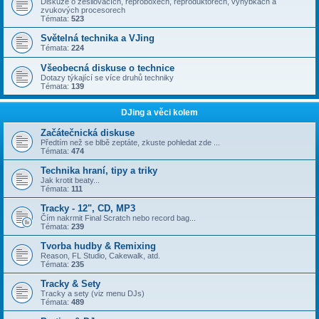
Diskuze o zesilovačích, reproboxech, reproduktorech, výhybkách a
zvukových procesorech
Témata:
523
Světelná technika a VJing
Témata:
224
Všeobecná diskuse o technice
Dotazy týkající se více druhů techniky
Témata:
139
DJing a věci kolem
Začátečnická diskuse
Předtím než se blbě zeptáte, zkuste pohledat zde ...
Témata:
474
Technika hraní, tipy a triky
Jak krotit beaty...
Témata:
111
Tracky - 12", CD, MP3
Čím nakrmit Final Scratch nebo record bag...
Témata:
239
Tvorba hudby & Remixing
Reason, FL Studio, Cakewalk, atd.
Témata:
235
Tracky & Sety
Tracky a sety (viz menu DJs)
Témata:
489