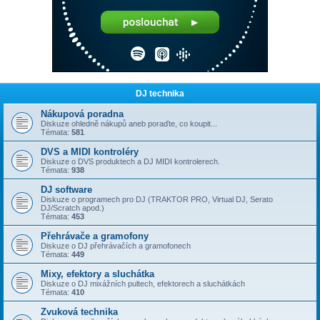
DJ technika
Nákupová poradna
Diskuze ohledně nákupů aneb poraďte, co koupit...
Témata:
581
DVS a MIDI kontroléry
Diskuze o DVS produktech a DJ MIDI kontrolerech.
Témata:
938
DJ software
Diskuze o programech pro DJ (TRAKTOR PRO, Virtual DJ, Serato
DJ/Scratch apod.)
Témata:
453
Přehrávače a gramofony
Diskuze o DJ přehrávačích a gramofonech
Témata:
449
Mixy, efektory a sluchátka
Diskuze o DJ mixážních pultech, efektorech a sluchátkách
Témata:
410
Zvuková technika