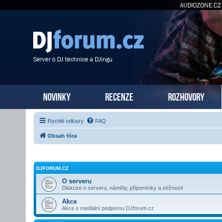
AUDIOZONE.CZ
Server o DJ technice a DJingu
NOVINKY
RECENZE
ROZHOVORY
Rychlé odkazy
FAQ
Obsah fóra
DJFORUM.CZ
O serveru
Diskuze o serveru, náměty, připomínky a stížnosti
Akce
Akce s mediální podporou DJforum.cz