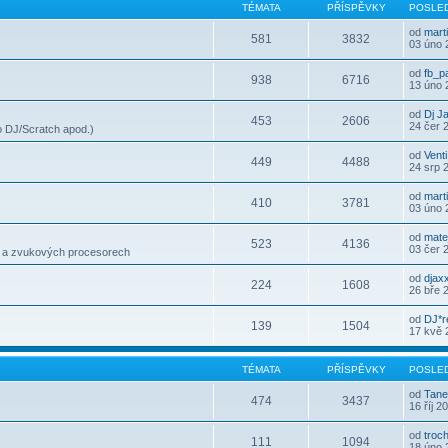
TÉMATA
PŘÍSPĚVKY
POSLED
od
mart
581
3832
03 úno 
od
fb_p
938
6716
13 úno 
od
Dj J
453
2606
24 čer 
 DJ/Scratch apod.)
od
Venti
449
4488
24 srp 
od
mart
410
3781
03 úno 
od
mate
523
4136
03 čer 
h a zvukových procesorech
od
djax
224
1608
26 bře 
od
DJ*r
139
1504
17 kvě 
TÉMATA
PŘÍSPĚVKY
POSLED
od
Tane
474
3437
16 říj 2
od
troc
111
1094
18 úno 