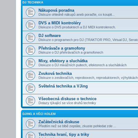
DJ TECHNIKA
Nákupová poradna
Diskuze ohledně nákupů aneb poraďte, co koupit...
DVS a MIDI kontroléry
Diskuze o DVS produktech a DJ MIDI kontrolerech.
DJ software
Diskuze o programech pro DJ (TRAKTOR PRO, Virtual DJ, Serato
Přehrávače a gramofony
Diskuze o DJ přehrávačích a gramofonech
Mixy, efektory a sluchátka
Diskuze o DJ mixážních pultech, efektorech a sluchátkách
Zvuková technika
Diskuze o zesilovačích, reproboxech, reproduktorech, výhybkác
Světelná technika a VJing
Všeobecná diskuse o technice
Dotazy týkající se více druhů techniky
DJING A VĚCI KOLEM
Začátečnická diskuse
Předtím než se blbě zeptáte, zkuste pohledat zde ...
Technika hraní, tipy a triky