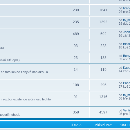
od
bran
239
1641
04 pro 
od
fb_m
235
1392
28 dub 
od
John
489
592
16 zář 
od
Bla
93
228
18 kvě 
atd.
od
Ben
23
188
03 úno 
ální sitě apd.)
od
Kap
14
119
14 zář 
le se tato sekce zabývá nabídkou a
od
Pac
108
296
27 kvě 
od
fb_m
91
1316
08 bře 
 rozbor existence a činnosti těchto
od
Venti
358
4597
05 pro 
egorií nehodí.
TÉMATA
PŘÍSPĚVKY
POSLED