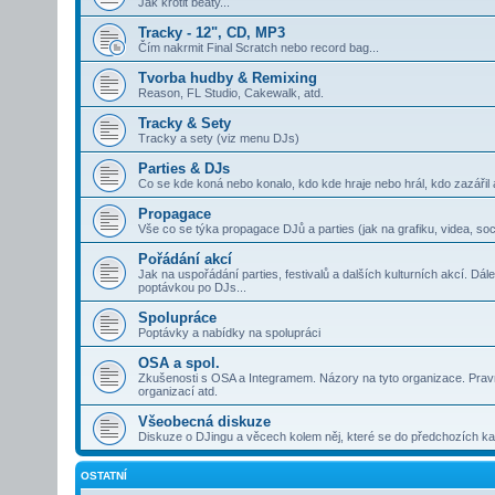
Jak krotit beaty...
Tracky - 12", CD, MP3
Čím nakrmit Final Scratch nebo record bag...
Tvorba hudby & Remixing
Reason, FL Studio, Cakewalk, atd.
Tracky & Sety
Tracky a sety (viz menu DJs)
Parties & DJs
Co se kde koná nebo konalo, kdo kde hraje nebo hrál, kdo zazářil 
Propagace
Vše co se týka propagace DJů a parties (jak na grafiku, videa, soci
Pořádání akcí
Jak na uspořádání parties, festivalů a dalších kulturních akcí. Dá
poptávkou po DJs...
Spolupráce
Poptávky a nabídky na spolupráci
OSA a spol.
Zkušenosti s OSA a Integramem. Názory na tyto organizace. Pravní
organizací atd.
Všeobecná diskuze
Diskuze o DJingu a věcech kolem něj, které se do předchozích kat
OSTATNÍ