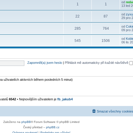
od
reda
1
1
13 led 
od
zyxu
22
87
29 pro 
od
Coki
285
764
09 pro 
od
Kobl
545
1506
06 lis 2
Zapomněl(a) jsem heslo
|
Přihlásit mě automaticky při každé návštěvě
 na uživatelích aktivních během posledních 5 minut)
vatelů
6542
• Nejnovějším uživatelem je
fb_jakub4
Smazat všechny cookies
Založeno na
phpBB
® Forum Software © phpBB Limited
Český překlad –
phpBB.cz
Ochrana soukromí
|
Podmínky pro užívání