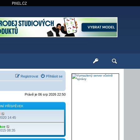
PIXEL.CZ
Registrovat
Přihlásit se
Právě je 06 srp 2026 22:50
NÍ PŘÍSPĚVEK
Z
l
o
2020 14:45
b
r
Z
kce
a
o
2015 08:35
z
b
i
r
t