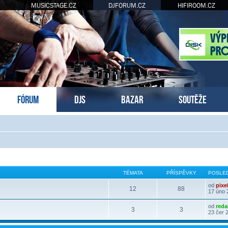
MUSICSTAGE.CZ
DJFORUM.CZ
HIFIROOM.CZ
FÓRUM
DJS
BAZAR
SOUTĚŽE
TÉMATA
PŘÍSPĚVKY
POSLED
od
pixe
12
88
17 úno 
od
reda
3
3
23 čer 