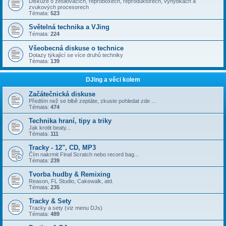
Diskuze o zesilovačích, reproboxech, reproduktorech, výhybkách a
zvukových procesorech
Témata:
523
Světelná technika a VJing
Témata:
224
Všeobecná diskuse o technice
Dotazy týkající se více druhů techniky
Témata:
139
DJing a věci kolem
Začátečnická diskuse
Předtím než se blbě zeptáte, zkuste pohledat zde ...
Témata:
474
Technika hraní, tipy a triky
Jak krotit beaty...
Témata:
111
Tracky - 12", CD, MP3
Čím nakrmit Final Scratch nebo record bag...
Témata:
239
Tvorba hudby & Remixing
Reason, FL Studio, Cakewalk, atd.
Témata:
235
Tracky & Sety
Tracky a sety (viz menu DJs)
Témata:
489