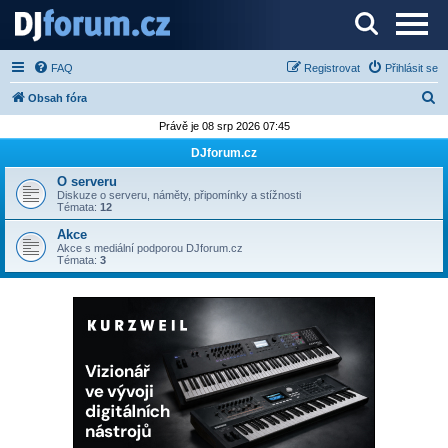
Server o DJ technice a DJingu
FAQ
Registrovat
Přihlásit se
H
Obsah fóra
l
Právě je 08 srp 2026 07:45
e
DJforum.cz
d
O serveru
a
Diskuze o serveru, náměty, připomínky a stížnosti
Témata:
12
t
Akce
Akce s mediální podporou DJforum.cz
Témata:
3