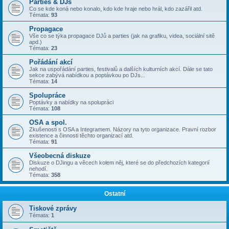
Parties & DJs
Co se kde koná nebo konalo, kdo kde hraje nebo hrál, kdo zazářil atd.
Témata:
93
Propagace
Vše co se týka propagace DJů a parties (jak na grafiku, videa, sociální sitě
apd.)
Témata:
23
Pořádání akcí
Jak na uspořádání parties, festivalů a dalších kulturních akcí. Dále se tato
sekce zabývá nabídkou a poptávkou po DJs...
Témata:
14
Spolupráce
Poptávky a nabídky na spolupráci
Témata:
108
OSA a spol.
Zkušenosti s OSA a Integramem. Názory na tyto organizace. Pravní rozbor
existence a činnosti těchto organizací atd.
Témata:
91
Všeobecná diskuze
Diskuze o DJingu a věcech kolem něj, které se do předchozích kategorií
nehodí.
Témata:
358
Ostatní
Tiskové zprávy
Témata:
1