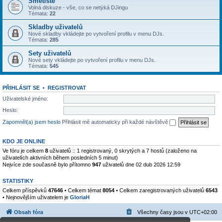
Smetiště
Volná diskuze - vše, co se netýká DJingu
Témata:
22
Skladby uživatelů
Nové skladby vkládejte po vytvoření profilu v menu DJs.
Témata:
285
Sety uživatelů
Nové sety vkládejte po vytvoření profilu v menu DJs.
Témata:
545
PŘIHLÁSIT SE
•
REGISTROVAT
Uživatelské jméno:
Heslo:
Zapomněl(a) jsem heslo
Přihlásit mě automaticky při každé návštěvě
KDO JE ONLINE
Ve fóru je celkem
8
uživatelů :: 1 registrovaný, 0 skrytých a 7 hostů (založeno na
uživatelích aktivních během posledních 5 minut)
Nejvíce zde současně bylo přítomno
947
uživatelů dne 02 dub 2026 12:59
STATISTIKY
Celkem příspěvků
47646
• Celkem témat
8054
• Celkem zaregistrovaných uživatelů
6543
• Nejnovějším uživatelem je
GloriaH
Obsah fóra
Všechny časy jsou v
UTC+02:00