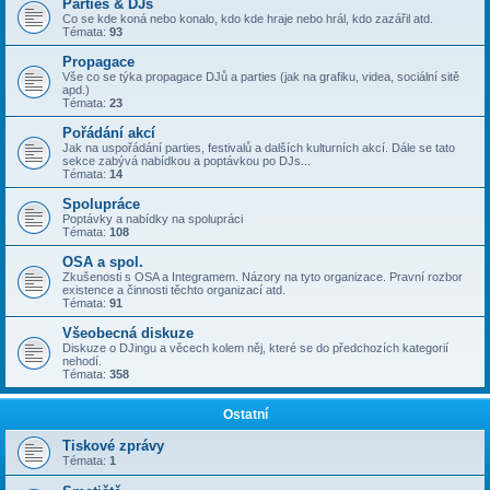
Parties & DJs
Co se kde koná nebo konalo, kdo kde hraje nebo hrál, kdo zazářil atd.
Témata:
93
Propagace
Vše co se týka propagace DJů a parties (jak na grafiku, videa, sociální sitě
apd.)
Témata:
23
Pořádání akcí
Jak na uspořádání parties, festivalů a dalších kulturních akcí. Dále se tato
sekce zabývá nabídkou a poptávkou po DJs...
Témata:
14
Spolupráce
Poptávky a nabídky na spolupráci
Témata:
108
OSA a spol.
Zkušenosti s OSA a Integramem. Názory na tyto organizace. Pravní rozbor
existence a činnosti těchto organizací atd.
Témata:
91
Všeobecná diskuze
Diskuze o DJingu a věcech kolem něj, které se do předchozích kategorií
nehodí.
Témata:
358
Ostatní
Tiskové zprávy
Témata:
1