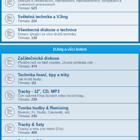
Diskuze o zesilovačích, reproboxech, reproduktorech, výhybkách a
zvukových procesorech
Témata:
523
Světelná technika a VJing
Témata:
224
Všeobecná diskuse o technice
Dotazy týkající se více druhů techniky
Témata:
139
DJing a věci kolem
Začátečnická diskuse
Předtím než se blbě zeptáte, zkuste pohledat zde ...
Témata:
474
Technika hraní, tipy a triky
Jak krotit beaty...
Témata:
111
Tracky - 12", CD, MP3
Čím nakrmit Final Scratch nebo record bag...
Témata:
239
Tvorba hudby & Remixing
Reason, FL Studio, Cakewalk, atd.
Témata:
235
Tracky & Sety
Tracky a sety (viz menu DJs)
Témata:
489