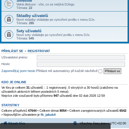
Smetiště
Volná diskuze - vše, co se netýká DJingu
Témata:
22
Skladby uživatelů
Nové skladby vkládejte po vytvoření profilu v menu DJs.
Témata:
285
Sety uživatelů
Nové sety vkládejte po vytvoření profilu v menu DJs.
Témata:
545
PŘIHLÁSIT SE
•
REGISTROVAT
Uživatelské jméno:
Heslo:
Zapomněl(a) jsem heslo
Přihlásit mě automaticky při každé návštěvě
KDO JE ONLINE
Ve fóru je celkem
31
uživatelů :: 1 registrovaný, 0 skrytých a 30 hostů (založeno na
uživatelích aktivních během posledních 5 minut)
Nejvíce zde současně bylo přítomno
947
uživatelů dne 02 dub 2026 12:59
STATISTIKY
Celkem příspěvků
47644
• Celkem témat
8054
• Celkem zaregistrovaných uživatelů
6542
• Nejnovějším uživatelem je
fb_jakub4
Obsah fóra
Všechny časy jsou v
UTC+02:00