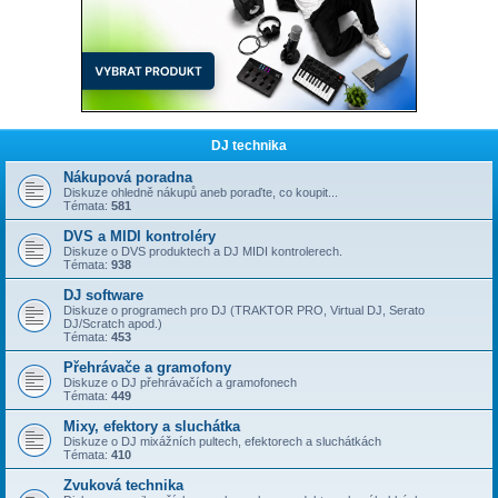
DJ technika
Nákupová poradna
Diskuze ohledně nákupů aneb poraďte, co koupit...
Témata:
581
DVS a MIDI kontroléry
Diskuze o DVS produktech a DJ MIDI kontrolerech.
Témata:
938
DJ software
Diskuze o programech pro DJ (TRAKTOR PRO, Virtual DJ, Serato
DJ/Scratch apod.)
Témata:
453
Přehrávače a gramofony
Diskuze o DJ přehrávačích a gramofonech
Témata:
449
Mixy, efektory a sluchátka
Diskuze o DJ mixážních pultech, efektorech a sluchátkách
Témata:
410
Zvuková technika