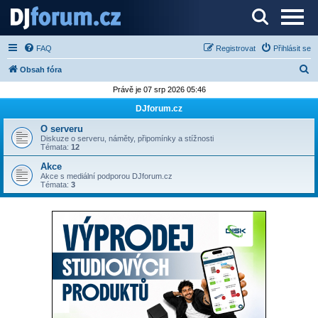
Server o DJ technice a DJingu
FAQ
Registrovat
Přihlásit se
H
Obsah fóra
l
Právě je 07 srp 2026 05:46
e
DJforum.cz
d
O serveru
a
Diskuze o serveru, náměty, připomínky a stížnosti
Témata:
12
t
Akce
Akce s mediální podporou DJforum.cz
Témata:
3