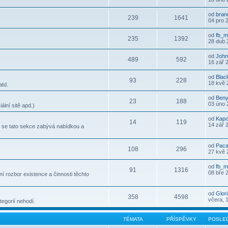
od
bran
239
1641
04 pro 
od
fb_m
235
1392
28 dub 
od
John
489
592
16 zář 
od
Bla
93
228
18 kvě 
atd.
od
Ben
23
188
03 úno 
ální sitě apd.)
od
Kap
14
119
14 zář 
le se tato sekce zabývá nabídkou a
od
Pac
108
296
27 kvě 
od
fb_m
91
1316
08 bře 
 rozbor existence a činnosti těchto
od
Glor
358
4598
včera, 
egorií nehodí.
TÉMATA
PŘÍSPĚVKY
POSLED