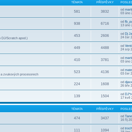
TÉMATA
PŘÍSPĚVKY
POSLED
od
mart
581
3832
03 úno 
od
fb_p
938
6716
13 úno 
od
Dj J
453
2606
24 čer 
 DJ/Scratch apod.)
od
Venti
449
4488
24 srp 
od
mart
410
3781
03 úno 
od
mate
523
4136
03 čer 
h a zvukových procesorech
od
djax
224
1608
26 bře 
od
DJ*r
139
1504
17 kvě 
TÉMATA
PŘÍSPĚVKY
POSLED
od
Tane
474
3437
16 říj 2
od
troc
111
1094
18 úno 