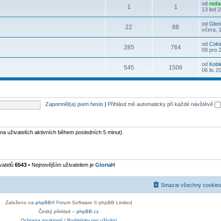
od
reda
1
1
13 led 
od
Glor
22
88
včera, 
od
Coki
285
764
09 pro 
od
Kobl
545
1506
06 lis 2
Zapomněl(a) jsem heslo
|
Přihlásit mě automaticky při každé návštěvě
 na uživatelích aktivních během posledních 5 minut)
vatelů
6543
• Nejnovějším uživatelem je
GloriaH
Smazat všechny cookies
Založeno na
phpBB
® Forum Software © phpBB Limited
Český překlad –
phpBB.cz
Ochrana soukromí
|
Podmínky pro užívání