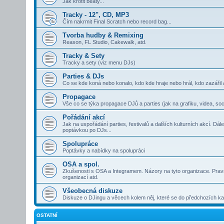
Jak krotit beaty...
Tracky - 12", CD, MP3
Čím nakrmit Final Scratch nebo record bag...
Tvorba hudby & Remixing
Reason, FL Studio, Cakewalk, atd.
Tracky & Sety
Tracky a sety (viz menu DJs)
Parties & DJs
Co se kde koná nebo konalo, kdo kde hraje nebo hrál, kdo zazářil 
Propagace
Vše co se týka propagace DJů a parties (jak na grafiku, videa, soci
Pořádání akcí
Jak na uspořádání parties, festivalů a dalších kulturních akcí. Dá
poptávkou po DJs...
Spolupráce
Poptávky a nabídky na spolupráci
OSA a spol.
Zkušenosti s OSA a Integramem. Názory na tyto organizace. Pravní
organizací atd.
Všeobecná diskuze
Diskuze o DJingu a věcech kolem něj, které se do předchozích kat
OSTATNÍ