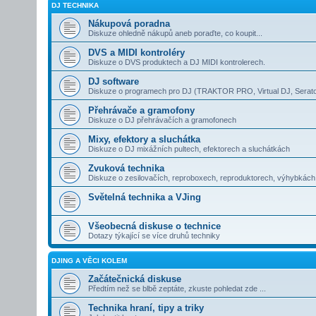
DJ TECHNIKA
Nákupová poradna
Diskuze ohledně nákupů aneb poraďte, co koupit...
DVS a MIDI kontroléry
Diskuze o DVS produktech a DJ MIDI kontrolerech.
DJ software
Diskuze o programech pro DJ (TRAKTOR PRO, Virtual DJ, Serato
Přehrávače a gramofony
Diskuze o DJ přehrávačích a gramofonech
Mixy, efektory a sluchátka
Diskuze o DJ mixážních pultech, efektorech a sluchátkách
Zvuková technika
Diskuze o zesilovačích, reproboxech, reproduktorech, výhybkác
Světelná technika a VJing
Všeobecná diskuse o technice
Dotazy týkající se více druhů techniky
DJING A VĚCI KOLEM
Začátečnická diskuse
Předtím než se blbě zeptáte, zkuste pohledat zde ...
Technika hraní, tipy a triky