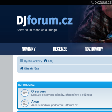
AUDIOZONE.CZ
Server o DJ technice a DJingu
NOVINKY
RECENZE
ROZHOVORY
Rychlé odkazy
FAQ
Obsah fóra
DJFORUM.CZ
O serveru
Diskuze o serveru, náměty, připomínky a stížnosti
Akce
Akce s mediální podporou DJforum.cz