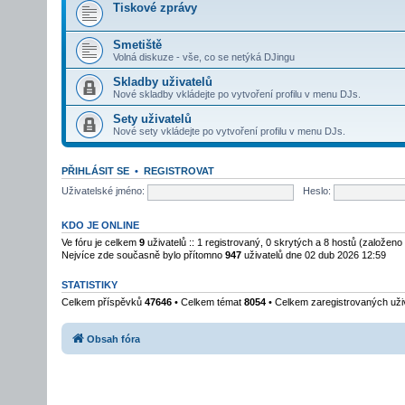
Tiskové zprávy
Smetiště
Volná diskuze - vše, co se netýká DJingu
Skladby uživatelů
Nové skladby vkládejte po vytvoření profilu v menu DJs.
Sety uživatelů
Nové sety vkládejte po vytvoření profilu v menu DJs.
PŘIHLÁSIT SE
•
REGISTROVAT
Uživatelské jméno:
Heslo:
KDO JE ONLINE
Ve fóru je celkem
9
uživatelů :: 1 registrovaný, 0 skrytých a 8 hostů (založeno
Nejvíce zde současně bylo přítomno
947
uživatelů dne 02 dub 2026 12:59
STATISTIKY
Celkem příspěvků
47646
• Celkem témat
8054
• Celkem zaregistrovaných uži
Obsah fóra