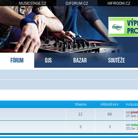
MUSICSTAGE.CZ
DJFORUM.CZ
HIFIROOM.CZ
FÓRUM
DJS
BAZAR
SOUTĚŽE
TÉMATA
PŘÍSPĚVKY
POSLED
od
pixe
12
88
17 úno 
od
reda
3
3
23 čer 