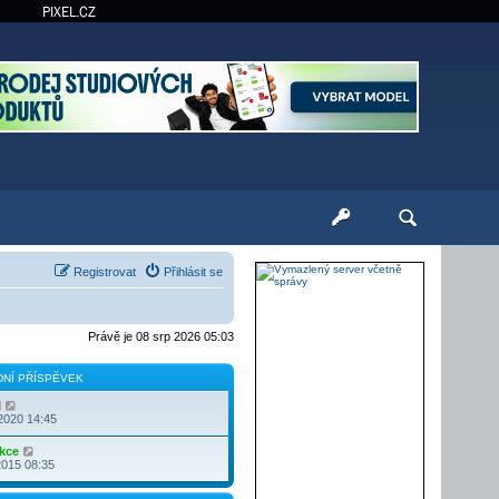
PIXEL.CZ
Registrovat
Přihlásit se
Právě je 08 srp 2026 05:03
NÍ PŘÍSPĚVEK
Z
l
o
2020 14:45
b
r
Z
kce
a
o
2015 08:35
z
b
i
r
t