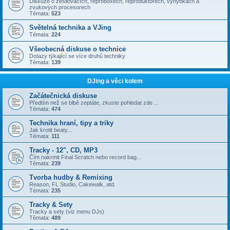
Diskuze o zesilovačích, reproboxech, reproduktorech, výhybkách a
zvukových procesorech
Témata:
523
Světelná technika a VJing
Témata:
224
Všeobecná diskuse o technice
Dotazy týkající se více druhů techniky
Témata:
139
DJing a věci kolem
Začátečnická diskuse
Předtím než se blbě zeptáte, zkuste pohledat zde ...
Témata:
474
Technika hraní, tipy a triky
Jak krotit beaty...
Témata:
111
Tracky - 12", CD, MP3
Čím nakrmit Final Scratch nebo record bag...
Témata:
239
Tvorba hudby & Remixing
Reason, FL Studio, Cakewalk, atd.
Témata:
235
Tracky & Sety
Tracky a sety (viz menu DJs)
Témata:
489