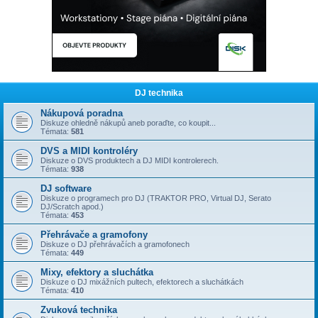
DJ technika
Nákupová poradna
Diskuze ohledně nákupů aneb poraďte, co koupit...
Témata:
581
DVS a MIDI kontroléry
Diskuze o DVS produktech a DJ MIDI kontrolerech.
Témata:
938
DJ software
Diskuze o programech pro DJ (TRAKTOR PRO, Virtual DJ, Serato
DJ/Scratch apod.)
Témata:
453
Přehrávače a gramofony
Diskuze o DJ přehrávačích a gramofonech
Témata:
449
Mixy, efektory a sluchátka
Diskuze o DJ mixážních pultech, efektorech a sluchátkách
Témata:
410
Zvuková technika