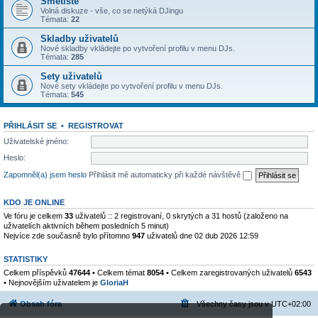
Smetiště
Volná diskuze - vše, co se netýká DJingu
Témata:
22
Skladby uživatelů
Nové skladby vkládejte po vytvoření profilu v menu DJs.
Témata:
285
Sety uživatelů
Nové sety vkládejte po vytvoření profilu v menu DJs.
Témata:
545
PŘIHLÁSIT SE
•
REGISTROVAT
Uživatelské jméno:
Heslo:
Zapomněl(a) jsem heslo
Přihlásit mě automaticky při každé návštěvě
KDO JE ONLINE
Ve fóru je celkem
33
uživatelů :: 2 registrovaní, 0 skrytých a 31 hostů (založeno na
uživatelích aktivních během posledních 5 minut)
Nejvíce zde současně bylo přítomno
947
uživatelů dne 02 dub 2026 12:59
STATISTIKY
Celkem příspěvků
47644
• Celkem témat
8054
• Celkem zaregistrovaných uživatelů
6543
• Nejnovějším uživatelem je
GloriaH
Obsah fóra
Všechny časy jsou v
UTC+02:00