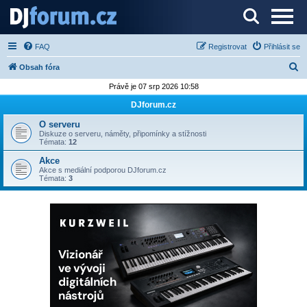
Server o DJ technice a DJingu
FAQ
Registrovat
Přihlásit se
H
Obsah fóra
l
Právě je 07 srp 2026 10:58
e
DJforum.cz
d
O serveru
a
Diskuze o serveru, náměty, připomínky a stížnosti
Témata:
12
t
Akce
Akce s mediální podporou DJforum.cz
Témata:
3