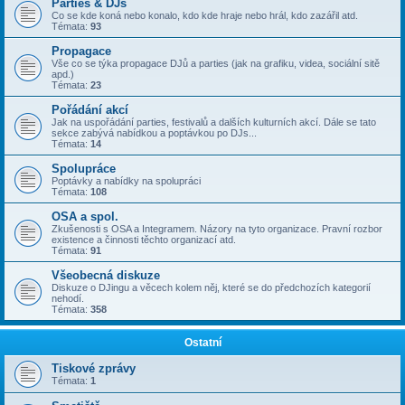
Parties & DJs
Co se kde koná nebo konalo, kdo kde hraje nebo hrál, kdo zazářil atd.
Témata:
93
Propagace
Vše co se týka propagace DJů a parties (jak na grafiku, videa, sociální sitě
apd.)
Témata:
23
Pořádání akcí
Jak na uspořádání parties, festivalů a dalších kulturních akcí. Dále se tato
sekce zabývá nabídkou a poptávkou po DJs...
Témata:
14
Spolupráce
Poptávky a nabídky na spolupráci
Témata:
108
OSA a spol.
Zkušenosti s OSA a Integramem. Názory na tyto organizace. Pravní rozbor
existence a činnosti těchto organizací atd.
Témata:
91
Všeobecná diskuze
Diskuze o DJingu a věcech kolem něj, které se do předchozích kategorií
nehodí.
Témata:
358
Ostatní
Tiskové zprávy
Témata:
1