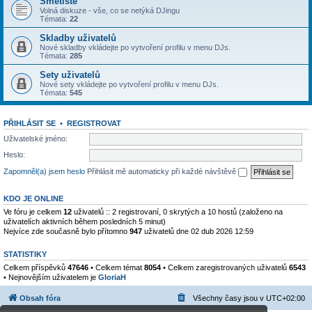
Smetiště
Volná diskuze - vše, co se netýká DJingu
Témata:
22
Skladby uživatelů
Nové skladby vkládejte po vytvoření profilu v menu DJs.
Témata:
285
Sety uživatelů
Nové sety vkládejte po vytvoření profilu v menu DJs.
Témata:
545
PŘIHLÁSIT SE
•
REGISTROVAT
Uživatelské jméno:
Heslo:
Zapomněl(a) jsem heslo
Přihlásit mě automaticky při každé návštěvě
KDO JE ONLINE
Ve fóru je celkem
12
uživatelů :: 2 registrovaní, 0 skrytých a 10 hostů (založeno na
uživatelích aktivních během posledních 5 minut)
Nejvíce zde současně bylo přítomno
947
uživatelů dne 02 dub 2026 12:59
STATISTIKY
Celkem příspěvků
47646
• Celkem témat
8054
• Celkem zaregistrovaných uživatelů
6543
• Nejnovějším uživatelem je
GloriaH
Obsah fóra
Všechny časy jsou v
UTC+02:00