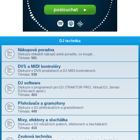
DJ technika
Nákupová poradna
Diskuze ohledně nákupů aneb poraďte, co koupit...
Témata:
581
DVS a MIDI kontroléry
Diskuze o DVS produktech a DJ MIDI kontrolerech.
Témata:
938
DJ software
Diskuze o programech pro DJ (TRAKTOR PRO, Virtual DJ, Serato
DJ/Scratch apod.)
Témata:
453
Přehrávače a gramofony
Diskuze o DJ přehrávačích a gramofonech
Témata:
449
Mixy, efektory a sluchátka
Diskuze o DJ mixážních pultech, efektorech a sluchátkách
Témata:
410
Zvuková technika