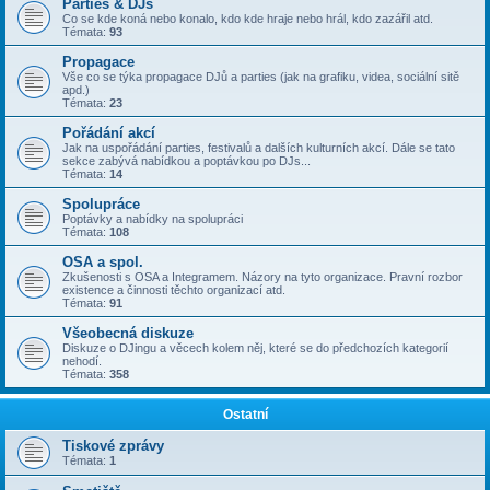
Parties & DJs
Co se kde koná nebo konalo, kdo kde hraje nebo hrál, kdo zazářil atd.
Témata:
93
Propagace
Vše co se týka propagace DJů a parties (jak na grafiku, videa, sociální sitě
apd.)
Témata:
23
Pořádání akcí
Jak na uspořádání parties, festivalů a dalších kulturních akcí. Dále se tato
sekce zabývá nabídkou a poptávkou po DJs...
Témata:
14
Spolupráce
Poptávky a nabídky na spolupráci
Témata:
108
OSA a spol.
Zkušenosti s OSA a Integramem. Názory na tyto organizace. Pravní rozbor
existence a činnosti těchto organizací atd.
Témata:
91
Všeobecná diskuze
Diskuze o DJingu a věcech kolem něj, které se do předchozích kategorií
nehodí.
Témata:
358
Ostatní
Tiskové zprávy
Témata:
1