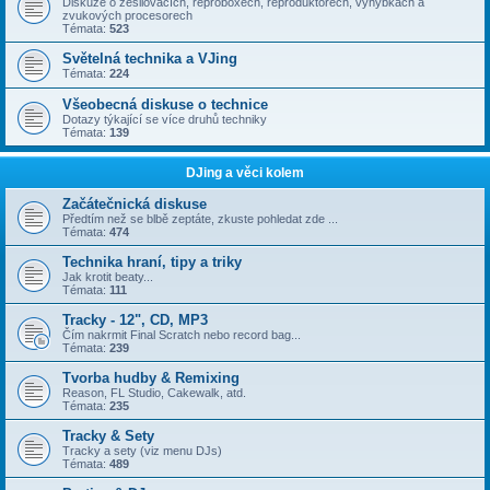
Diskuze o zesilovačích, reproboxech, reproduktorech, výhybkách a
zvukových procesorech
Témata:
523
Světelná technika a VJing
Témata:
224
Všeobecná diskuse o technice
Dotazy týkající se více druhů techniky
Témata:
139
DJing a věci kolem
Začátečnická diskuse
Předtím než se blbě zeptáte, zkuste pohledat zde ...
Témata:
474
Technika hraní, tipy a triky
Jak krotit beaty...
Témata:
111
Tracky - 12", CD, MP3
Čím nakrmit Final Scratch nebo record bag...
Témata:
239
Tvorba hudby & Remixing
Reason, FL Studio, Cakewalk, atd.
Témata:
235
Tracky & Sety
Tracky a sety (viz menu DJs)
Témata:
489