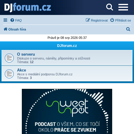
Server o DJ technice a DJingu
FAQ
Registrovat
Přihlásit se
H
Obsah fóra
l
Právě je 08 srp 2026 05:37
e
DJforum.cz
d
O serveru
a
Diskuze o serveru, náměty, připomínky a stížnosti
Témata:
12
t
Akce
Akce s mediální podporou DJforum.cz
Témata:
3