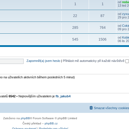
od
reda
1
1
13 led 
od
zyxu
22
87
29 pro 
od
Coki
285
764
09 pro 
od
Kobl
545
1506
06 lis 2
Zapomněl(a) jsem heslo
|
Přihlásit mě automaticky při každé návštěvě
eno na uživatelích aktivních během posledních 5 minut)
vatelů
6542
• Nejnovějším uživatelem je
fb_jakub4
Smazat všechny cookies
Založeno na
phpBB
® Forum Software © phpBB Limited
Český překlad –
phpBB.cz
Ochrana soukromí
|
Podmínky pro užívání