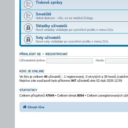
Tiskové zprávy
Smetiště
Volná diskuze - vše, co se netýká DJingu
Skladby uživatelů
Nové skladby vkládejte po vytvoření profilu v menu DJs.
Sety uživatelů
Nové sety vkládejte po vytvoření profilu v menu DJs.
PŘIHLÁSIT SE
•
REGISTROVAT
Uživatelské jméno:
Heslo:
KDO JE ONLINE
Ve fóru je celkem
40
uživatelů :: 1 registrovaný, 0 skrytých a 39 hostů (založ
Nejvíce zde současně bylo přítomno
947
uživatelů dne 02 dub 2026 12:59
STATISTIKY
Celkem příspěvků
47644
• Celkem témat
8054
• Celkem zaregistrovaných uži
Obsah fóra