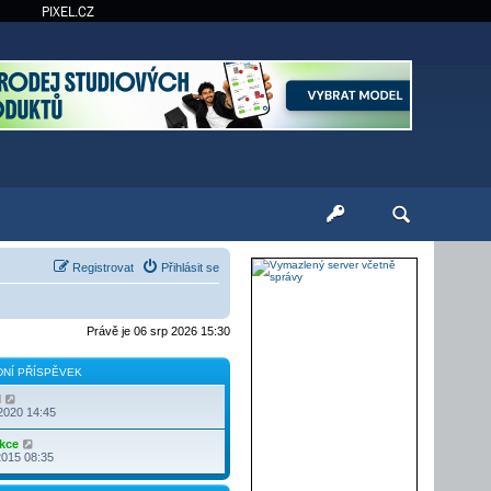
PIXEL.CZ
Registrovat
Přihlásit se
Právě je 06 srp 2026 15:30
NÍ PŘÍSPĚVEK
Z
l
o
2020 14:45
b
r
Z
kce
a
o
2015 08:35
z
b
i
r
t