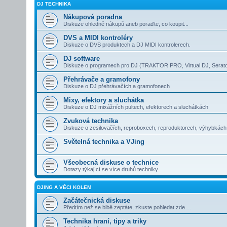
DJ TECHNIKA
Nákupová poradna
Diskuze ohledně nákupů aneb poraďte, co koupit...
DVS a MIDI kontroléry
Diskuze o DVS produktech a DJ MIDI kontrolerech.
DJ software
Diskuze o programech pro DJ (TRAKTOR PRO, Virtual DJ, Serato
Přehrávače a gramofony
Diskuze o DJ přehrávačích a gramofonech
Mixy, efektory a sluchátka
Diskuze o DJ mixážních pultech, efektorech a sluchátkách
Zvuková technika
Diskuze o zesilovačích, reproboxech, reproduktorech, výhybkác
Světelná technika a VJing
Všeobecná diskuse o technice
Dotazy týkající se více druhů techniky
DJING A VĚCI KOLEM
Začátečnická diskuse
Předtím než se blbě zeptáte, zkuste pohledat zde ...
Technika hraní, tipy a triky