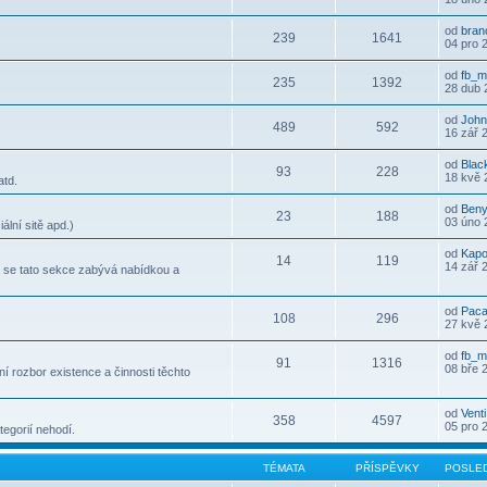
od
bran
239
1641
04 pro 
od
fb_m
235
1392
28 dub 
od
John
489
592
16 zář 
od
Bla
93
228
18 kvě 
atd.
od
Ben
23
188
03 úno 
ální sitě apd.)
od
Kap
14
119
14 zář 
le se tato sekce zabývá nabídkou a
od
Pac
108
296
27 kvě 
od
fb_m
91
1316
08 bře 
 rozbor existence a činnosti těchto
od
Venti
358
4597
05 pro 
egorií nehodí.
TÉMATA
PŘÍSPĚVKY
POSLED