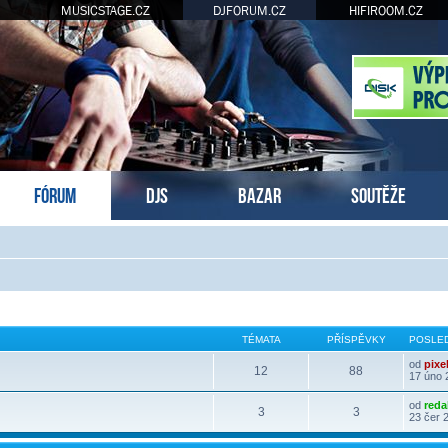
MUSICSTAGE.CZ
DJFORUM.CZ
HIFIROOM.CZ
FÓRUM
DJS
BAZAR
SOUTĚŽE
TÉMATA
PŘÍSPĚVKY
POSLED
od
pixe
12
88
17 úno 
od
reda
3
3
23 čer 