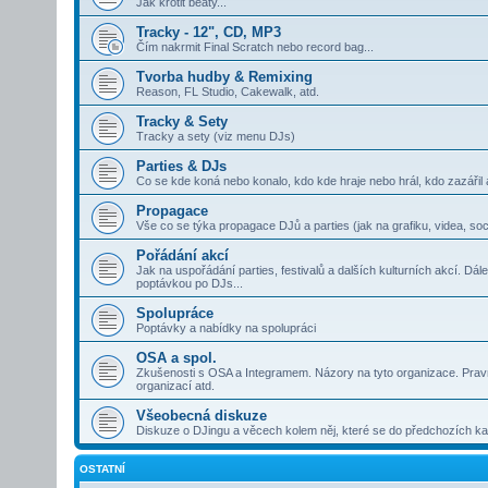
Jak krotit beaty...
Tracky - 12", CD, MP3
Čím nakrmit Final Scratch nebo record bag...
Tvorba hudby & Remixing
Reason, FL Studio, Cakewalk, atd.
Tracky & Sety
Tracky a sety (viz menu DJs)
Parties & DJs
Co se kde koná nebo konalo, kdo kde hraje nebo hrál, kdo zazářil 
Propagace
Vše co se týka propagace DJů a parties (jak na grafiku, videa, soci
Pořádání akcí
Jak na uspořádání parties, festivalů a dalších kulturních akcí. Dá
poptávkou po DJs...
Spolupráce
Poptávky a nabídky na spolupráci
OSA a spol.
Zkušenosti s OSA a Integramem. Názory na tyto organizace. Pravní
organizací atd.
Všeobecná diskuze
Diskuze o DJingu a věcech kolem něj, které se do předchozích kat
OSTATNÍ