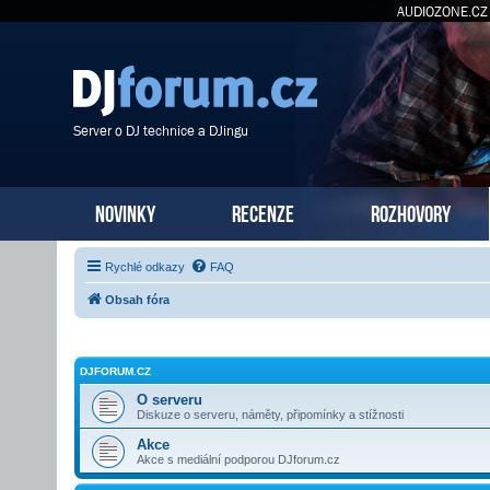
AUDIOZONE.CZ
Server o DJ technice a DJingu
NOVINKY
RECENZE
ROZHOVORY
Rychlé odkazy
FAQ
Obsah fóra
DJFORUM.CZ
O serveru
Diskuze o serveru, náměty, připomínky a stížnosti
Akce
Akce s mediální podporou DJforum.cz