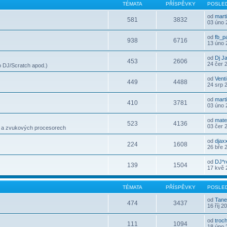
TÉMATA
PŘÍSPĚVKY
POSLED
od
mart
581
3832
03 úno 
od
fb_p
938
6716
13 úno 
od
Dj J
453
2606
24 čer 
 DJ/Scratch apod.)
od
Venti
449
4488
24 srp 
od
mart
410
3781
03 úno 
od
mate
523
4136
03 čer 
h a zvukových procesorech
od
djax
224
1608
26 bře 
od
DJ*r
139
1504
17 kvě 
TÉMATA
PŘÍSPĚVKY
POSLED
od
Tane
474
3437
16 říj 2
od
troc
111
1094
18 úno 