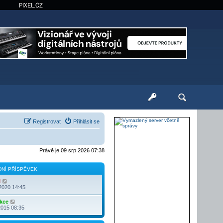
PIXEL.CZ
Registrovat
Přihlásit se
Právě je 09 srp 2026 07:38
NÍ PŘÍSPĚVEK
Z
l
o
2020 14:45
b
r
Z
kce
a
o
2015 08:35
z
b
i
r
t