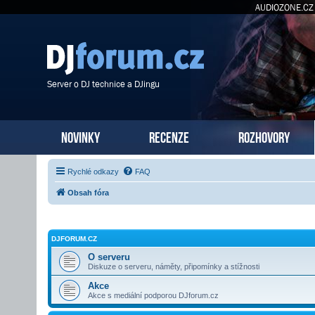
AUDIOZONE.CZ
Server o DJ technice a DJingu
NOVINKY
RECENZE
ROZHOVORY
Rychlé odkazy
FAQ
Obsah fóra
DJFORUM.CZ
O serveru
Diskuze o serveru, náměty, připomínky a stížnosti
Akce
Akce s mediální podporou DJforum.cz