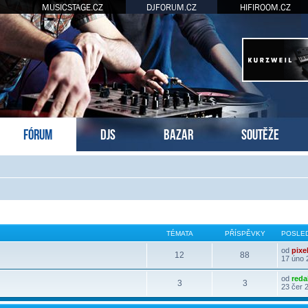
MUSICSTAGE.CZ
DJFORUM.CZ
HIFIROOM.CZ
FÓRUM
DJS
BAZAR
SOUTĚŽE
TÉMATA
PŘÍSPĚVKY
POSLED
od
pixe
12
88
17 úno 
od
reda
3
3
23 čer 