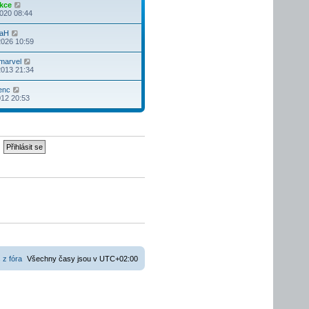
i
n
Z
kce
v
l
s
t
í
o
2020 08:44
e
e
p
p
p
b
k
d
ě
o
ř
r
n
Z
iaH
v
s
í
a
í
o
2026 10:59
e
l
s
z
p
b
k
e
p
i
ř
r
d
Z
marvel
ě
t
í
a
n
o
2013 21:34
v
p
s
z
í
b
e
o
p
i
p
r
k
s
Z
enc
ě
t
ř
a
l
o
012 20:53
v
p
í
z
e
b
e
o
s
i
d
r
k
s
p
t
n
a
l
ě
p
í
z
e
v
o
p
i
d
e
s
ř
t
n
k
l
í
p
í
e
s
o
p
d
p
s
ř
n
ě
l
í
í
v
e
s
p
e
d
p
ř
k
n
ě
í
í
v
s
p
e
p
ř
k
ě
í
v
s
e
p
 z fóra
Všechny časy jsou v
UTC+02:00
k
ě
v
e
k