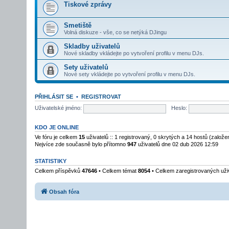
Tiskové zprávy
Smetiště
Volná diskuze - vše, co se netýká DJingu
Skladby uživatelů
Nové skladby vkládejte po vytvoření profilu v menu DJs.
Sety uživatelů
Nové sety vkládejte po vytvoření profilu v menu DJs.
PŘIHLÁSIT SE
•
REGISTROVAT
Uživatelské jméno:
Heslo:
KDO JE ONLINE
Ve fóru je celkem
15
uživatelů :: 1 registrovaný, 0 skrytých a 14 hostů (založ
Nejvíce zde současně bylo přítomno
947
uživatelů dne 02 dub 2026 12:59
STATISTIKY
Celkem příspěvků
47646
• Celkem témat
8054
• Celkem zaregistrovaných uži
Obsah fóra