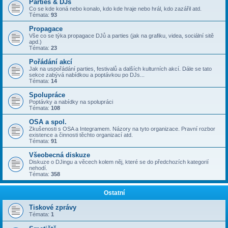
Parties & DJs
Co se kde koná nebo konalo, kdo kde hraje nebo hrál, kdo zazářil atd.
Témata:
93
Propagace
Vše co se týka propagace DJů a parties (jak na grafiku, videa, sociální sitě
apd.)
Témata:
23
Pořádání akcí
Jak na uspořádání parties, festivalů a dalších kulturních akcí. Dále se tato
sekce zabývá nabídkou a poptávkou po DJs...
Témata:
14
Spolupráce
Poptávky a nabídky na spolupráci
Témata:
108
OSA a spol.
Zkušenosti s OSA a Integramem. Názory na tyto organizace. Pravní rozbor
existence a činnosti těchto organizací atd.
Témata:
91
Všeobecná diskuze
Diskuze o DJingu a věcech kolem něj, které se do předchozích kategorií
nehodí.
Témata:
358
Ostatní
Tiskové zprávy
Témata:
1