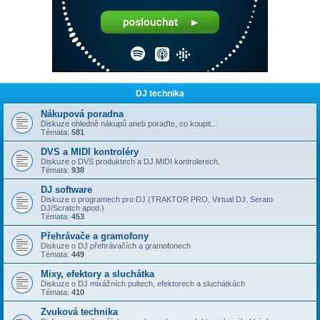
DJ technika
Nákupová poradna
Diskuze ohledně nákupů aneb poraďte, co koupit...
Témata:
581
DVS a MIDI kontroléry
Diskuze o DVS produktech a DJ MIDI kontrolerech.
Témata:
938
DJ software
Diskuze o programech pro DJ (TRAKTOR PRO, Virtual DJ, Serato
DJ/Scratch apod.)
Témata:
453
Přehrávače a gramofony
Diskuze o DJ přehrávačích a gramofonech
Témata:
449
Mixy, efektory a sluchátka
Diskuze o DJ mixážních pultech, efektorech a sluchátkách
Témata:
410
Zvuková technika