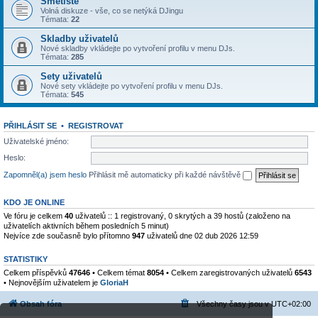
Smetiště
Volná diskuze - vše, co se netýká DJingu
Témata:
22
Skladby uživatelů
Nové skladby vkládejte po vytvoření profilu v menu DJs.
Témata:
285
Sety uživatelů
Nové sety vkládejte po vytvoření profilu v menu DJs.
Témata:
545
PŘIHLÁSIT SE
•
REGISTROVAT
Uživatelské jméno:
Heslo:
Zapomněl(a) jsem heslo
Přihlásit mě automaticky při každé návštěvě
KDO JE ONLINE
Ve fóru je celkem
40
uživatelů :: 1 registrovaný, 0 skrytých a 39 hostů (založeno na
uživatelích aktivních během posledních 5 minut)
Nejvíce zde současně bylo přítomno
947
uživatelů dne 02 dub 2026 12:59
STATISTIKY
Celkem příspěvků
47646
• Celkem témat
8054
• Celkem zaregistrovaných uživatelů
6543
• Nejnovějším uživatelem je
GloriaH
Obsah fóra
Všechny časy jsou v
UTC+02:00