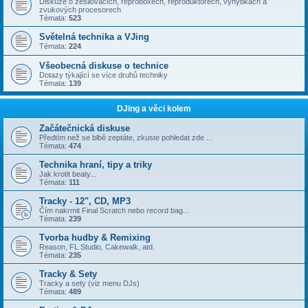
Diskuze o zesilovačích, reproboxech, reproduktorech, výhybkách a
zvukových procesorech
Témata:
523
Světelná technika a VJing
Témata:
224
Všeobecná diskuse o technice
Dotazy týkající se více druhů techniky
Témata:
139
DJing a věci kolem
Začátečnická diskuse
Předtím než se blbě zeptáte, zkuste pohledat zde ...
Témata:
474
Technika hraní, tipy a triky
Jak krotit beaty...
Témata:
111
Tracky - 12", CD, MP3
Čím nakrmit Final Scratch nebo record bag...
Témata:
239
Tvorba hudby & Remixing
Reason, FL Studio, Cakewalk, atd.
Témata:
235
Tracky & Sety
Tracky a sety (viz menu DJs)
Témata:
489