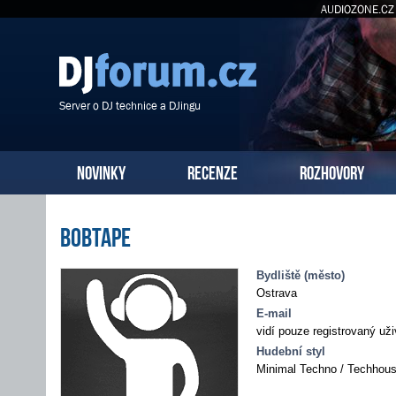
AUDIOZONE.CZ
Server o DJ technice a DJingu
NOVINKY
RECENZE
ROZHOVORY
BobTape
Bydliště (město)
Ostrava
E-mail
vidí pouze registrovaný uži
Hudební styl
Minimal Techno / Techhou