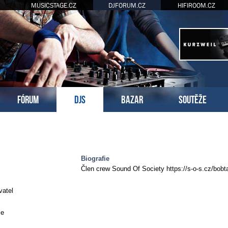
MUSICSTAGE.CZ
DJFORUM.CZ
HIFIROOM.CZ
FÓRUM
DJS
BAZAR
SOUTĚŽE
Biografie
Člen crew Sound Of Society https://s-o-s.cz/bobt
vatel
se