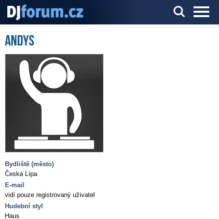
Server o DJ technice a DJingu
Andys
Bydliště (město)
Česká Lípa
E-mail
vidí pouze registrovaný uživatel
Hudební styl
Haus