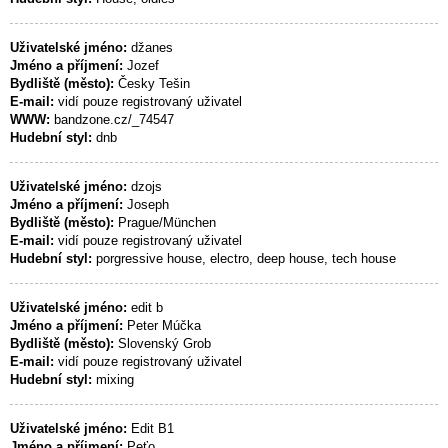
Uživatelské jméno:
džanes
Jméno a příjmení:
Jozef
Bydliště (město):
Česky Tešin
E-mail:
vidí pouze registrovaný uživatel
WWW:
bandzone.cz/_74547
Hudební styl:
dnb
Uživatelské jméno:
dzojs
Jméno a příjmení:
Joseph
Bydliště (město):
Prague/München
E-mail:
vidí pouze registrovaný uživatel
Hudební styl:
porgressive house, electro, deep house, tech house
Uživatelské jméno:
edit b
Jméno a příjmení:
Peter Múčka
Bydliště (město):
Slovenský Grob
E-mail:
vidí pouze registrovaný uživatel
Hudební styl:
mixing
Uživatelské jméno:
Edit B1
Jméno a příjmení:
Peťo