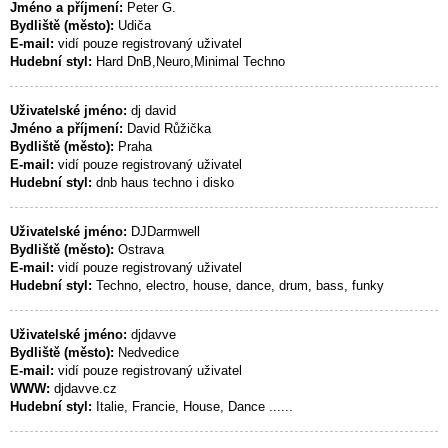
Jméno a příjmení:
Peter G.
Bydliště (město):
Udiča
E-mail:
vidí pouze registrovaný uživatel
Hudební styl:
Hard DnB,Neuro,Minimal Techno
Uživatelské jméno:
dj david
Jméno a příjmení:
David Růžička
Bydliště (město):
Praha
E-mail:
vidí pouze registrovaný uživatel
Hudební styl:
dnb haus techno i disko
Uživatelské jméno:
DJDarmwell
Bydliště (město):
Ostrava
E-mail:
vidí pouze registrovaný uživatel
Hudební styl:
Techno, electro, house, dance, drum, bass, funky
Uživatelské jméno:
djdavve
Bydliště (město):
Nedvedice
E-mail:
vidí pouze registrovaný uživatel
WWW:
djdavve.cz
Hudební styl:
Italie, Francie, House, Dance ......