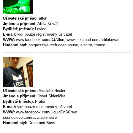
Uživatelské jméno:
atlon
Jméno a příjmení:
Attila Kováč
Bydliště (město):
Levice
E-mail:
vidí pouze registrovaný uživatel
WWW:
www.facebook.com/DJAtlon, www.mixcloud.com/attilakovac
Hudební styl:
porgressive-tech-deep house, electro, trance
Uživatelské jméno:
AvailableHealer
Jméno a příjmení:
Josef Sklenička
Bydliště (město):
Praha
E-mail:
vidí pouze registrovaný uživatel
WWW:
www.facebook.com/LiquidDnBCrew,
soundcloud.com/availablehealer
Hudební styl:
Drum and Bass