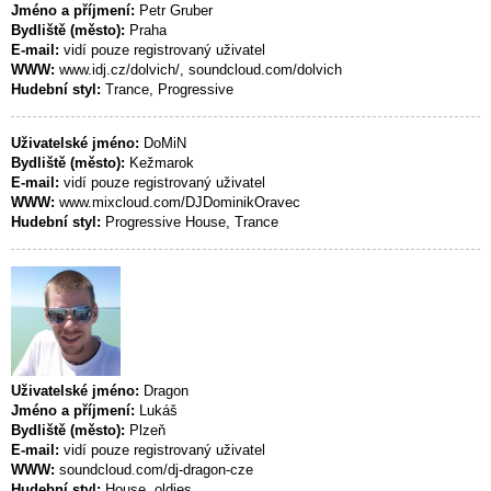
Jméno a příjmení:
Petr Gruber
Bydliště (město):
Praha
E-mail:
vidí pouze registrovaný uživatel
WWW:
www.idj.cz/dolvich/, soundcloud.com/dolvich
Hudební styl:
Trance, Progressive
Uživatelské jméno:
DoMiN
Bydliště (město):
Kežmarok
E-mail:
vidí pouze registrovaný uživatel
WWW:
www.mixcloud.com/DJDominikOravec
Hudební styl:
Progressive House, Trance
Uživatelské jméno:
Dragon
Jméno a příjmení:
Lukáš
Bydliště (město):
Plzeň
E-mail:
vidí pouze registrovaný uživatel
WWW:
soundcloud.com/dj-dragon-cze
Hudební styl:
House, oldies