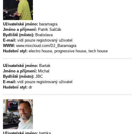
Uživatelské jméno:
baramagra
Jméno a příjmení:
Patrik Salčák
Bydliště (město):
Bratislava
E-mail:
vidí pouze registrovaný uživatel
WWW:
www.mixcloud.com/DJ_Baramagra
Hudební styl:
electro house, progressive house, tech house
Uživatelské jméno:
Bartak
Jméno a příjmení:
Michal
Bydliště (město):
JBC
E-mail:
vidí pouze registrovaný uživatel
Hudební styl:
dr
Uživatelské jméno:
battika