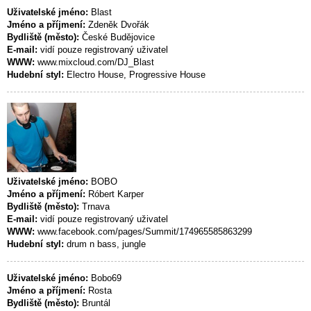
Uživatelské jméno:
Blast
Jméno a příjmení:
Zdeněk Dvořák
Bydliště (město):
České Budějovice
E-mail:
vidí pouze registrovaný uživatel
WWW:
www.mixcloud.com/DJ_Blast
Hudební styl:
Electro House, Progressive House
Uživatelské jméno:
BOBO
Jméno a příjmení:
Róbert Karper
Bydliště (město):
Trnava
E-mail:
vidí pouze registrovaný uživatel
WWW:
www.facebook.com/pages/Summit/174965585863299
Hudební styl:
drum n bass, jungle
Uživatelské jméno:
Bobo69
Jméno a příjmení:
Rosta
Bydliště (město):
Bruntál