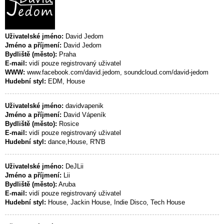
Uživatelské jméno:
David Jedom
Jméno a příjmení:
David Jedom
Bydliště (město):
Praha
E-mail:
vidí pouze registrovaný uživatel
WWW:
www.facebook.com/david.jedom, soundcloud.com/david-jedom
Hudební styl:
EDM, House
Uživatelské jméno:
davidvapenik
Jméno a příjmení:
David Vápeník
Bydliště (město):
Rosice
E-mail:
vidí pouze registrovaný uživatel
Hudební styl:
dance,House, R'N'B
Uživatelské jméno:
DeJLii
Jméno a příjmení:
Lii
Bydliště (město):
Aruba
E-mail:
vidí pouze registrovaný uživatel
Hudební styl:
House, Jackin House, Indie Disco, Tech House