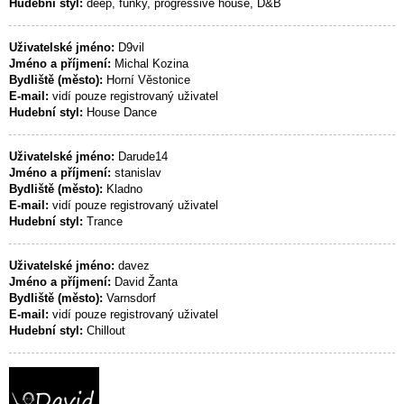
Hudební styl:
deep, funky, progressive house, D&B
Uživatelské jméno:
D9vil
Jméno a příjmení:
Michal Kozina
Bydliště (město):
Horní Věstonice
E-mail:
vidí pouze registrovaný uživatel
Hudební styl:
House Dance
Uživatelské jméno:
Darude14
Jméno a příjmení:
stanislav
Bydliště (město):
Kladno
E-mail:
vidí pouze registrovaný uživatel
Hudební styl:
Trance
Uživatelské jméno:
davez
Jméno a příjmení:
David Žanta
Bydliště (město):
Varnsdorf
E-mail:
vidí pouze registrovaný uživatel
Hudební styl:
Chillout