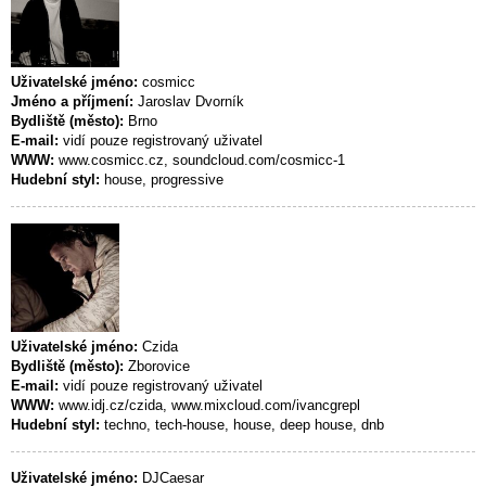
Uživatelské jméno:
cosmicc
Jméno a příjmení:
Jaroslav Dvorník
Bydliště (město):
Brno
E-mail:
vidí pouze registrovaný uživatel
WWW:
www.cosmicc.cz, soundcloud.com/cosmicc-1
Hudební styl:
house, progressive
Uživatelské jméno:
Czida
Bydliště (město):
Zborovice
E-mail:
vidí pouze registrovaný uživatel
WWW:
www.idj.cz/czida, www.mixcloud.com/ivancgrepl
Hudební styl:
techno, tech-house, house, deep house, dnb
Uživatelské jméno:
DJCaesar