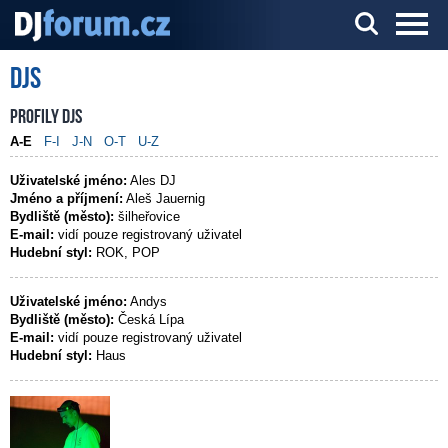
DJs
Server o DJ technice a DJingu
Profily DJs
A-E
F-I
J-N
O-T
U-Z
Uživatelské jméno:
Ales DJ
Jméno a příjmení:
Aleš Jauernig
Bydliště (město):
šilheřovice
E-mail:
vidí pouze registrovaný uživatel
Hudební styl:
ROK, POP
Uživatelské jméno:
Andys
Bydliště (město):
Česká Lípa
E-mail:
vidí pouze registrovaný uživatel
Hudební styl:
Haus