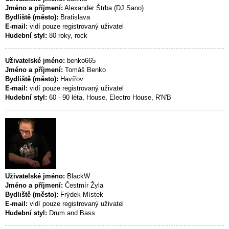
Jméno a příjmení:
Alexander Štrba (DJ Sano)
Bydliště (město):
Bratislava
E-mail:
vidí pouze registrovaný uživatel
Hudební styl:
80 roky, rock
Uživatelské jméno:
benko665
Jméno a příjmení:
Tomáš Benko
Bydliště (město):
Havířov
E-mail:
vidí pouze registrovaný uživatel
Hudební styl:
60 - 90 léta, House, Electro House, R'N'B
Uživatelské jméno:
BlackW
Jméno a příjmení:
Čestmír Žyla
Bydliště (město):
Frýdek-Místek
E-mail:
vidí pouze registrovaný uživatel
Hudební styl:
Drum and Bass