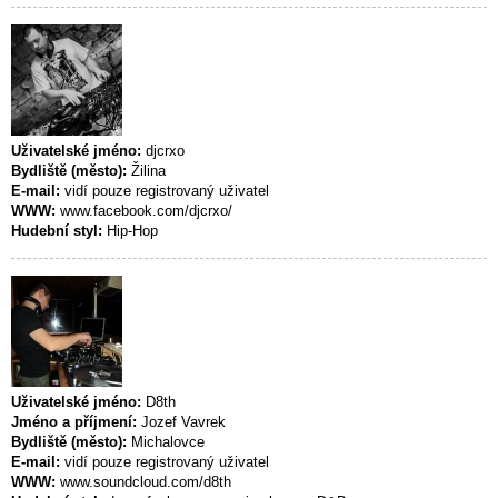
Uživatelské jméno:
djcrxo
Bydliště (město):
Žilina
E-mail:
vidí pouze registrovaný uživatel
WWW:
www.facebook.com/djcrxo/
Hudební styl:
Hip-Hop
Uživatelské jméno:
D8th
Jméno a příjmení:
Jozef Vavrek
Bydliště (město):
Michalovce
E-mail:
vidí pouze registrovaný uživatel
WWW:
www.soundcloud.com/d8th