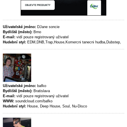
Uživatelské jméno:
DJane soncie
Bydliště (město):
Brno
E-mail:
vidí pouze registrovaný uživatel
Hudební styl:
EDM,DNB,Trap,House,Komercni tanecni hudba,Dubstep,
Uživatelské jméno:
bafko
Bydliště (město):
Bratislava
E-mail:
vidí pouze registrovaný uživatel
WWW:
soundcloud.com/bafko
Hudební styl:
House, Deep House, Soul, Nu-Disco