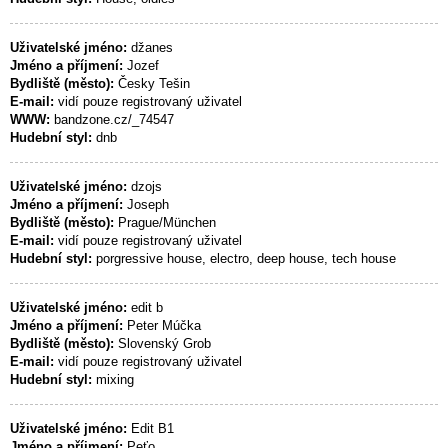
Uživatelské jméno:
džanes
Jméno a příjmení:
Jozef
Bydliště (město):
Česky Tešin
E-mail:
vidí pouze registrovaný uživatel
WWW:
bandzone.cz/_74547
Hudební styl:
dnb
Uživatelské jméno:
dzojs
Jméno a příjmení:
Joseph
Bydliště (město):
Prague/München
E-mail:
vidí pouze registrovaný uživatel
Hudební styl:
porgressive house, electro, deep house, tech house
Uživatelské jméno:
edit b
Jméno a příjmení:
Peter Múčka
Bydliště (město):
Slovenský Grob
E-mail:
vidí pouze registrovaný uživatel
Hudební styl:
mixing
Uživatelské jméno:
Edit B1
Jméno a příjmení:
Peťo