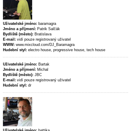
Uživatelské jméno:
baramagra
Jméno a příjmení:
Patrik Salčák
Bydliště (město):
Bratislava
E-mail:
vidí pouze registrovaný uživatel
WWW:
www.mixcloud.com/DJ_Baramagra
Hudební styl:
electro house, progressive house, tech house
Uživatelské jméno:
Bartak
Jméno a příjmení:
Michal
Bydliště (město):
JBC
E-mail:
vidí pouze registrovaný uživatel
Hudební styl:
dr
Uživatelské jméno:
battika