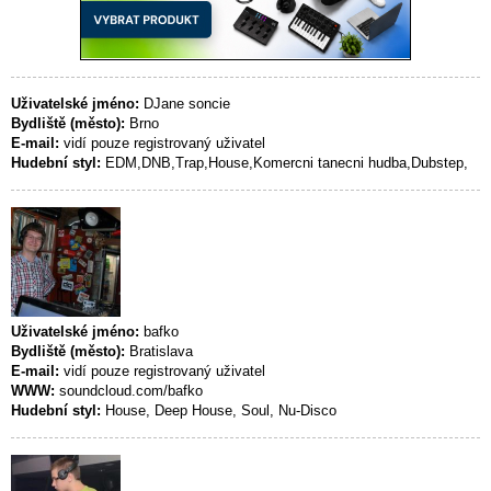
Uživatelské jméno:
DJane soncie
Bydliště (město):
Brno
E-mail:
vidí pouze registrovaný uživatel
Hudební styl:
EDM,DNB,Trap,House,Komercni tanecni hudba,Dubstep,
Uživatelské jméno:
bafko
Bydliště (město):
Bratislava
E-mail:
vidí pouze registrovaný uživatel
WWW:
soundcloud.com/bafko
Hudební styl:
House, Deep House, Soul, Nu-Disco