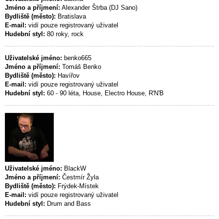
Jméno a příjmení:
Alexander Štrba (DJ Sano)
Bydliště (město):
Bratislava
E-mail:
vidí pouze registrovaný uživatel
Hudební styl:
80 roky, rock
Uživatelské jméno:
benko665
Jméno a příjmení:
Tomáš Benko
Bydliště (město):
Havířov
E-mail:
vidí pouze registrovaný uživatel
Hudební styl:
60 - 90 léta, House, Electro House, R'N'B
Uživatelské jméno:
BlackW
Jméno a příjmení:
Čestmír Žyla
Bydliště (město):
Frýdek-Místek
E-mail:
vidí pouze registrovaný uživatel
Hudební styl:
Drum and Bass