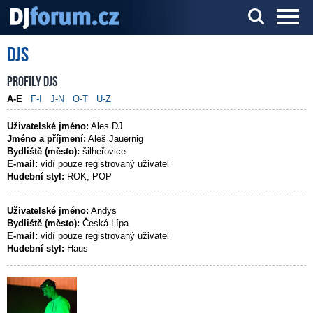
DJs
Server o DJ technice a DJingu
Profily DJs
A-E
F-I
J-N
O-T
U-Z
Uživatelské jméno:
Ales DJ
Jméno a příjmení:
Aleš Jauernig
Bydliště (město):
šilheřovice
E-mail:
vidí pouze registrovaný uživatel
Hudební styl:
ROK, POP
Uživatelské jméno:
Andys
Bydliště (město):
Česká Lípa
E-mail:
vidí pouze registrovaný uživatel
Hudební styl:
Haus