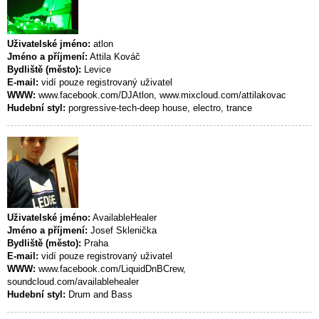
Uživatelské jméno:
atlon
Jméno a příjmení:
Attila Kováč
Bydliště (město):
Levice
E-mail:
vidí pouze registrovaný uživatel
WWW:
www.facebook.com/DJAtlon, www.mixcloud.com/attilakovac
Hudební styl:
porgressive-tech-deep house, electro, trance
Uživatelské jméno:
AvailableHealer
Jméno a příjmení:
Josef Sklenička
Bydliště (město):
Praha
E-mail:
vidí pouze registrovaný uživatel
WWW:
www.facebook.com/LiquidDnBCrew,
soundcloud.com/availablehealer
Hudební styl:
Drum and Bass