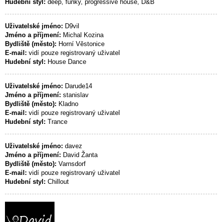
Hudební styl:
deep, funky, progressive house, D&B
Uživatelské jméno:
D9vil
Jméno a příjmení:
Michal Kozina
Bydliště (město):
Horní Věstonice
E-mail:
vidí pouze registrovaný uživatel
Hudební styl:
House Dance
Uživatelské jméno:
Darude14
Jméno a příjmení:
stanislav
Bydliště (město):
Kladno
E-mail:
vidí pouze registrovaný uživatel
Hudební styl:
Trance
Uživatelské jméno:
davez
Jméno a příjmení:
David Žanta
Bydliště (město):
Varnsdorf
E-mail:
vidí pouze registrovaný uživatel
Hudební styl:
Chillout