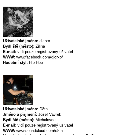
Uživatelské jméno:
djcrxo
Bydliště (město):
Žilina
E-mail:
vidí pouze registrovaný uživatel
WWW:
www.facebook.com/djcrxo/
Hudební styl:
Hip-Hop
Uživatelské jméno:
D8th
Jméno a příjmení:
Jozef Vavrek
Bydliště (město):
Michalovce
E-mail:
vidí pouze registrovaný uživatel
WWW:
www.soundcloud.com/d8th