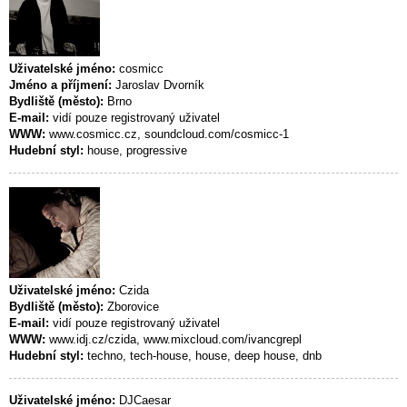
Uživatelské jméno:
cosmicc
Jméno a příjmení:
Jaroslav Dvorník
Bydliště (město):
Brno
E-mail:
vidí pouze registrovaný uživatel
WWW:
www.cosmicc.cz, soundcloud.com/cosmicc-1
Hudební styl:
house, progressive
Uživatelské jméno:
Czida
Bydliště (město):
Zborovice
E-mail:
vidí pouze registrovaný uživatel
WWW:
www.idj.cz/czida, www.mixcloud.com/ivancgrepl
Hudební styl:
techno, tech-house, house, deep house, dnb
Uživatelské jméno:
DJCaesar