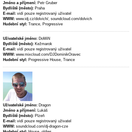
Jméno a příjmení:
Petr Gruber
Bydliště (město):
Praha
E-mail:
vidí pouze registrovaný uživatel
WWW:
www.idj.cz/dolvich/, soundcloud.com/dolvich
Hudební styl:
Trance, Progressive
Uživatelské jméno:
DoMiN
Bydliště (město):
Kežmarok
E-mail:
vidí pouze registrovaný uživatel
WWW:
www.mixcloud.com/DJDominikOravec
Hudební styl:
Progressive House, Trance
Uživatelské jméno:
Dragon
Jméno a příjmení:
Lukáš
Bydliště (město):
Plzeň
E-mail:
vidí pouze registrovaný uživatel
WWW:
soundcloud.com/dj-dragon-cze
Hudební styl:
House, oldies