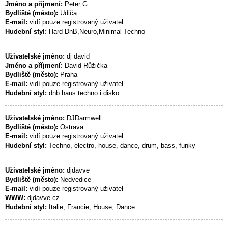
Jméno a příjmení:
Peter G.
Bydliště (město):
Udiča
E-mail:
vidí pouze registrovaný uživatel
Hudební styl:
Hard DnB,Neuro,Minimal Techno
Uživatelské jméno:
dj david
Jméno a příjmení:
David Růžička
Bydliště (město):
Praha
E-mail:
vidí pouze registrovaný uživatel
Hudební styl:
dnb haus techno i disko
Uživatelské jméno:
DJDarmwell
Bydliště (město):
Ostrava
E-mail:
vidí pouze registrovaný uživatel
Hudební styl:
Techno, electro, house, dance, drum, bass, funky
Uživatelské jméno:
djdavve
Bydliště (město):
Nedvedice
E-mail:
vidí pouze registrovaný uživatel
WWW:
djdavve.cz
Hudební styl:
Italie, Francie, House, Dance ......