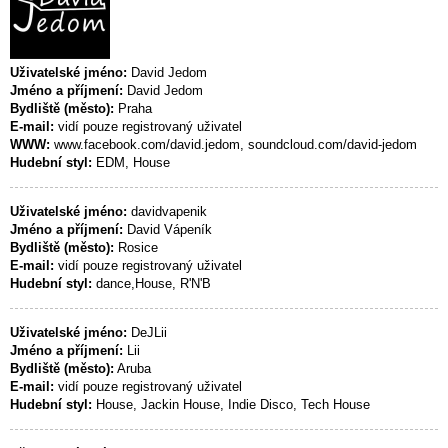
Uživatelské jméno:
David Jedom
Jméno a příjmení:
David Jedom
Bydliště (město):
Praha
E-mail:
vidí pouze registrovaný uživatel
WWW:
www.facebook.com/david.jedom, soundcloud.com/david-jedom
Hudební styl:
EDM, House
Uživatelské jméno:
davidvapenik
Jméno a příjmení:
David Vápeník
Bydliště (město):
Rosice
E-mail:
vidí pouze registrovaný uživatel
Hudební styl:
dance,House, R'N'B
Uživatelské jméno:
DeJLii
Jméno a příjmení:
Lii
Bydliště (město):
Aruba
E-mail:
vidí pouze registrovaný uživatel
Hudební styl:
House, Jackin House, Indie Disco, Tech House