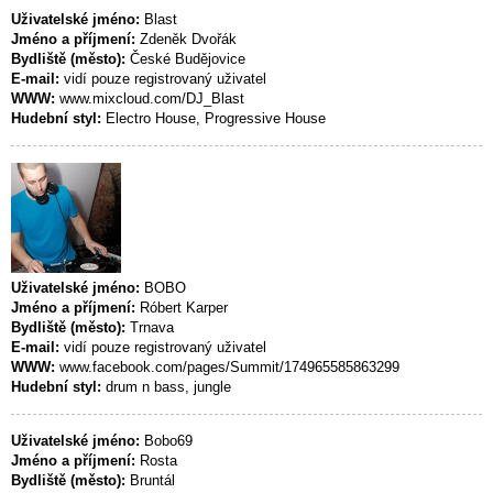
Uživatelské jméno:
Blast
Jméno a příjmení:
Zdeněk Dvořák
Bydliště (město):
České Budějovice
E-mail:
vidí pouze registrovaný uživatel
WWW:
www.mixcloud.com/DJ_Blast
Hudební styl:
Electro House, Progressive House
Uživatelské jméno:
BOBO
Jméno a příjmení:
Róbert Karper
Bydliště (město):
Trnava
E-mail:
vidí pouze registrovaný uživatel
WWW:
www.facebook.com/pages/Summit/174965585863299
Hudební styl:
drum n bass, jungle
Uživatelské jméno:
Bobo69
Jméno a příjmení:
Rosta
Bydliště (město):
Bruntál