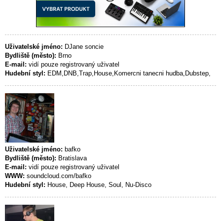
Uživatelské jméno:
DJane soncie
Bydliště (město):
Brno
E-mail:
vidí pouze registrovaný uživatel
Hudební styl:
EDM,DNB,Trap,House,Komercni tanecni hudba,Dubstep,
Uživatelské jméno:
bafko
Bydliště (město):
Bratislava
E-mail:
vidí pouze registrovaný uživatel
WWW:
soundcloud.com/bafko
Hudební styl:
House, Deep House, Soul, Nu-Disco