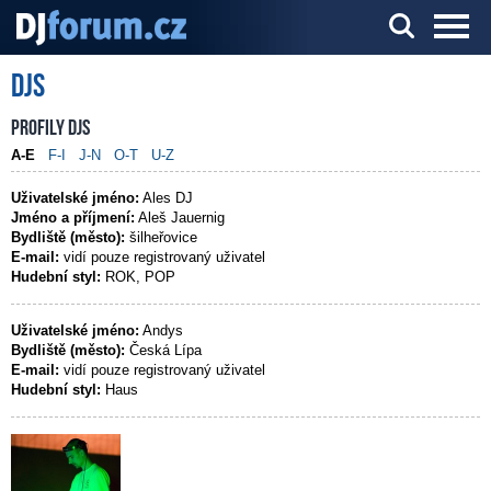
DJs
Server o DJ technice a DJingu
Profily DJs
A-E
F-I
J-N
O-T
U-Z
Uživatelské jméno:
Ales DJ
Jméno a příjmení:
Aleš Jauernig
Bydliště (město):
šilheřovice
E-mail:
vidí pouze registrovaný uživatel
Hudební styl:
ROK, POP
Uživatelské jméno:
Andys
Bydliště (město):
Česká Lípa
E-mail:
vidí pouze registrovaný uživatel
Hudební styl:
Haus