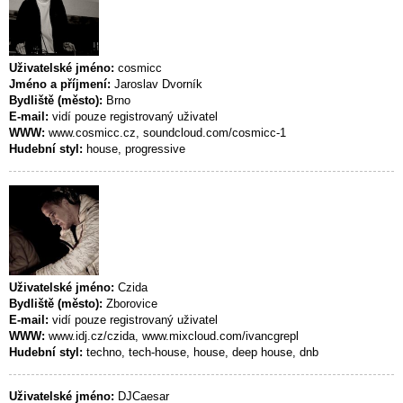
Uživatelské jméno:
cosmicc
Jméno a příjmení:
Jaroslav Dvorník
Bydliště (město):
Brno
E-mail:
vidí pouze registrovaný uživatel
WWW:
www.cosmicc.cz, soundcloud.com/cosmicc-1
Hudební styl:
house, progressive
Uživatelské jméno:
Czida
Bydliště (město):
Zborovice
E-mail:
vidí pouze registrovaný uživatel
WWW:
www.idj.cz/czida, www.mixcloud.com/ivancgrepl
Hudební styl:
techno, tech-house, house, deep house, dnb
Uživatelské jméno:
DJCaesar