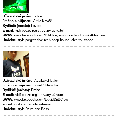
Uživatelské jméno:
atlon
Jméno a příjmení:
Attila Kováč
Bydliště (město):
Levice
E-mail:
vidí pouze registrovaný uživatel
WWW:
www.facebook.com/DJAtlon, www.mixcloud.com/attilakovac
Hudební styl:
porgressive-tech-deep house, electro, trance
Uživatelské jméno:
AvailableHealer
Jméno a příjmení:
Josef Sklenička
Bydliště (město):
Praha
E-mail:
vidí pouze registrovaný uživatel
WWW:
www.facebook.com/LiquidDnBCrew,
soundcloud.com/availablehealer
Hudební styl:
Drum and Bass