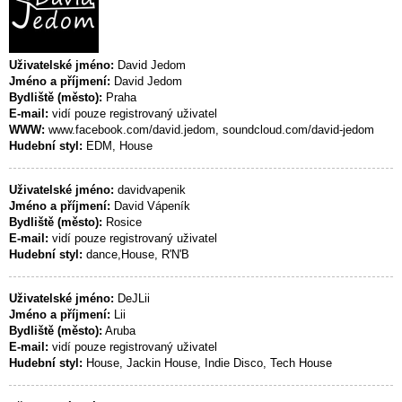
Uživatelské jméno:
David Jedom
Jméno a příjmení:
David Jedom
Bydliště (město):
Praha
E-mail:
vidí pouze registrovaný uživatel
WWW:
www.facebook.com/david.jedom, soundcloud.com/david-jedom
Hudební styl:
EDM, House
Uživatelské jméno:
davidvapenik
Jméno a příjmení:
David Vápeník
Bydliště (město):
Rosice
E-mail:
vidí pouze registrovaný uživatel
Hudební styl:
dance,House, R'N'B
Uživatelské jméno:
DeJLii
Jméno a příjmení:
Lii
Bydliště (město):
Aruba
E-mail:
vidí pouze registrovaný uživatel
Hudební styl:
House, Jackin House, Indie Disco, Tech House