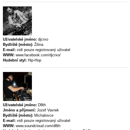
Uživatelské jméno:
djcrxo
Bydliště (město):
Žilina
E-mail:
vidí pouze registrovaný uživatel
WWW:
www.facebook.com/djcrxo/
Hudební styl:
Hip-Hop
Uživatelské jméno:
D8th
Jméno a příjmení:
Jozef Vavrek
Bydliště (město):
Michalovce
E-mail:
vidí pouze registrovaný uživatel
WWW:
www.soundcloud.com/d8th