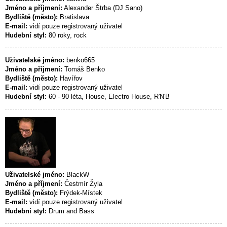
Jméno a příjmení:
Alexander Štrba (DJ Sano)
Bydliště (město):
Bratislava
E-mail:
vidí pouze registrovaný uživatel
Hudební styl:
80 roky, rock
Uživatelské jméno:
benko665
Jméno a příjmení:
Tomáš Benko
Bydliště (město):
Havířov
E-mail:
vidí pouze registrovaný uživatel
Hudební styl:
60 - 90 léta, House, Electro House, R'N'B
Uživatelské jméno:
BlackW
Jméno a příjmení:
Čestmír Žyla
Bydliště (město):
Frýdek-Místek
E-mail:
vidí pouze registrovaný uživatel
Hudební styl:
Drum and Bass