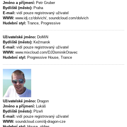
Jméno a příjmení:
Petr Gruber
Bydliště (město):
Praha
E-mail:
vidí pouze registrovaný uživatel
WWW:
www.idj.cz/dolvich/, soundcloud.com/dolvich
Hudební styl:
Trance, Progressive
Uživatelské jméno:
DoMiN
Bydliště (město):
Kežmarok
E-mail:
vidí pouze registrovaný uživatel
WWW:
www.mixcloud.com/DJDominikOravec
Hudební styl:
Progressive House, Trance
Uživatelské jméno:
Dragon
Jméno a příjmení:
Lukáš
Bydliště (město):
Plzeň
E-mail:
vidí pouze registrovaný uživatel
WWW:
soundcloud.com/dj-dragon-cze
Hudební styl:
House, oldies