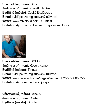
Uživatelské jméno:
Blast
Jméno a příjmení:
Zdeněk Dvořák
Bydliště (město):
České Budějovice
E-mail:
vidí pouze registrovaný uživatel
WWW:
www.mixcloud.com/DJ_Blast
Hudební styl:
Electro House, Progressive House
Uživatelské jméno:
BOBO
Jméno a příjmení:
Róbert Karper
Bydliště (město):
Trnava
E-mail:
vidí pouze registrovaný uživatel
WWW:
www.facebook.com/pages/Summit/174965585863299
Hudební styl:
drum n bass, jungle
Uživatelské jméno:
Bobo69
Jméno a příjmení:
Rosta
Bydliště (město):
Bruntál