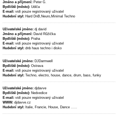
Jméno a příjmení:
Peter G.
Bydliště (město):
Udiča
E-mail:
vidí pouze registrovaný uživatel
Hudební styl:
Hard DnB,Neuro,Minimal Techno
Uživatelské jméno:
dj david
Jméno a příjmení:
David Růžička
Bydliště (město):
Praha
E-mail:
vidí pouze registrovaný uživatel
Hudební styl:
dnb haus techno i disko
Uživatelské jméno:
DJDarmwell
Bydliště (město):
Ostrava
E-mail:
vidí pouze registrovaný uživatel
Hudební styl:
Techno, electro, house, dance, drum, bass, funky
Uživatelské jméno:
djdavve
Bydliště (město):
Nedvedice
E-mail:
vidí pouze registrovaný uživatel
WWW:
djdavve.cz
Hudební styl:
Italie, Francie, House, Dance ......