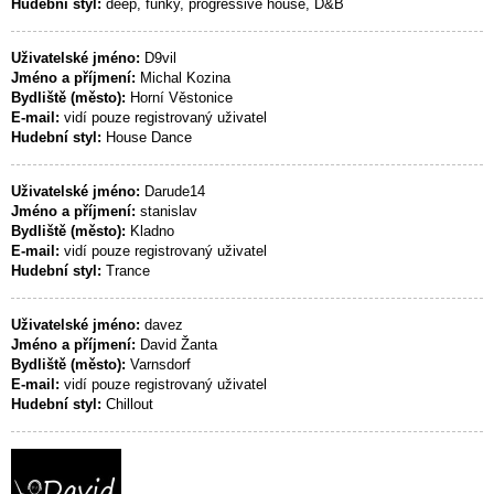
Hudební styl:
deep, funky, progressive house, D&B
Uživatelské jméno:
D9vil
Jméno a příjmení:
Michal Kozina
Bydliště (město):
Horní Věstonice
E-mail:
vidí pouze registrovaný uživatel
Hudební styl:
House Dance
Uživatelské jméno:
Darude14
Jméno a příjmení:
stanislav
Bydliště (město):
Kladno
E-mail:
vidí pouze registrovaný uživatel
Hudební styl:
Trance
Uživatelské jméno:
davez
Jméno a příjmení:
David Žanta
Bydliště (město):
Varnsdorf
E-mail:
vidí pouze registrovaný uživatel
Hudební styl:
Chillout