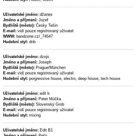
Uživatelské jméno:
džanes
Jméno a příjmení:
Jozef
Bydliště (město):
Česky Tešin
E-mail:
vidí pouze registrovaný uživatel
WWW:
bandzone.cz/_74547
Hudební styl:
dnb
Uživatelské jméno:
dzojs
Jméno a příjmení:
Joseph
Bydliště (město):
Prague/München
E-mail:
vidí pouze registrovaný uživatel
Hudební styl:
porgressive house, electro, deep house, tech house
Uživatelské jméno:
edit b
Jméno a příjmení:
Peter Múčka
Bydliště (město):
Slovenský Grob
E-mail:
vidí pouze registrovaný uživatel
Hudební styl:
mixing
Uživatelské jméno:
Edit B1
Jméno a příjmení:
Peťo