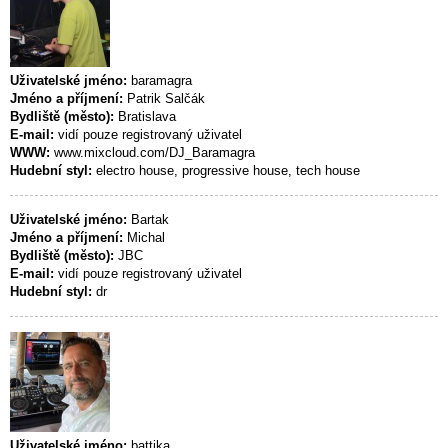
Uživatelské jméno:
baramagra
Jméno a příjmení:
Patrik Salčák
Bydliště (město):
Bratislava
E-mail:
vidí pouze registrovaný uživatel
WWW:
www.mixcloud.com/DJ_Baramagra
Hudební styl:
electro house, progressive house, tech house
Uživatelské jméno:
Bartak
Jméno a příjmení:
Michal
Bydliště (město):
JBC
E-mail:
vidí pouze registrovaný uživatel
Hudební styl:
dr
Uživatelské jméno:
battika