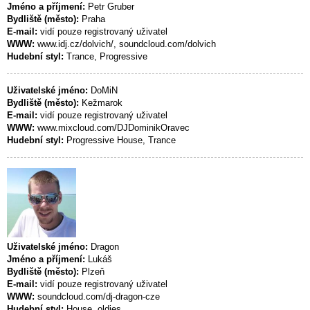
Jméno a příjmení:
Petr Gruber
Bydliště (město):
Praha
E-mail:
vidí pouze registrovaný uživatel
WWW:
www.idj.cz/dolvich/, soundcloud.com/dolvich
Hudební styl:
Trance, Progressive
Uživatelské jméno:
DoMiN
Bydliště (město):
Kežmarok
E-mail:
vidí pouze registrovaný uživatel
WWW:
www.mixcloud.com/DJDominikOravec
Hudební styl:
Progressive House, Trance
Uživatelské jméno:
Dragon
Jméno a příjmení:
Lukáš
Bydliště (město):
Plzeň
E-mail:
vidí pouze registrovaný uživatel
WWW:
soundcloud.com/dj-dragon-cze
Hudební styl:
House, oldies