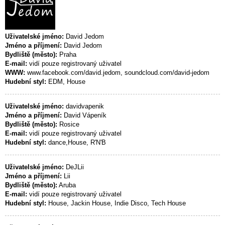
Uživatelské jméno:
David Jedom
Jméno a příjmení:
David Jedom
Bydliště (město):
Praha
E-mail:
vidí pouze registrovaný uživatel
WWW:
www.facebook.com/david.jedom, soundcloud.com/david-jedom
Hudební styl:
EDM, House
Uživatelské jméno:
davidvapenik
Jméno a příjmení:
David Vápeník
Bydliště (město):
Rosice
E-mail:
vidí pouze registrovaný uživatel
Hudební styl:
dance,House, R'N'B
Uživatelské jméno:
DeJLii
Jméno a příjmení:
Lii
Bydliště (město):
Aruba
E-mail:
vidí pouze registrovaný uživatel
Hudební styl:
House, Jackin House, Indie Disco, Tech House