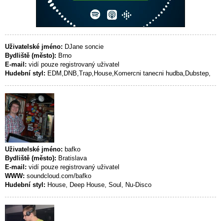
Uživatelské jméno:
DJane soncie
Bydliště (město):
Brno
E-mail:
vidí pouze registrovaný uživatel
Hudební styl:
EDM,DNB,Trap,House,Komercni tanecni hudba,Dubstep,
Uživatelské jméno:
bafko
Bydliště (město):
Bratislava
E-mail:
vidí pouze registrovaný uživatel
WWW:
soundcloud.com/bafko
Hudební styl:
House, Deep House, Soul, Nu-Disco