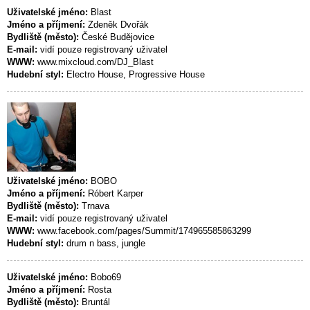
Uživatelské jméno:
Blast
Jméno a příjmení:
Zdeněk Dvořák
Bydliště (město):
České Budějovice
E-mail:
vidí pouze registrovaný uživatel
WWW:
www.mixcloud.com/DJ_Blast
Hudební styl:
Electro House, Progressive House
Uživatelské jméno:
BOBO
Jméno a příjmení:
Róbert Karper
Bydliště (město):
Trnava
E-mail:
vidí pouze registrovaný uživatel
WWW:
www.facebook.com/pages/Summit/174965585863299
Hudební styl:
drum n bass, jungle
Uživatelské jméno:
Bobo69
Jméno a příjmení:
Rosta
Bydliště (město):
Bruntál