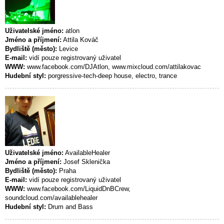
Uživatelské jméno:
atlon
Jméno a příjmení:
Attila Kováč
Bydliště (město):
Levice
E-mail:
vidí pouze registrovaný uživatel
WWW:
www.facebook.com/DJAtlon, www.mixcloud.com/attilakovac
Hudební styl:
porgressive-tech-deep house, electro, trance
Uživatelské jméno:
AvailableHealer
Jméno a příjmení:
Josef Sklenička
Bydliště (město):
Praha
E-mail:
vidí pouze registrovaný uživatel
WWW:
www.facebook.com/LiquidDnBCrew,
soundcloud.com/availablehealer
Hudební styl:
Drum and Bass