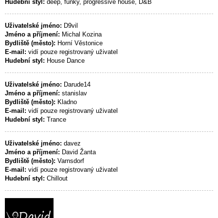
Hudební styl:
deep, funky, progressive house, D&B
Uživatelské jméno:
D9vil
Jméno a příjmení:
Michal Kozina
Bydliště (město):
Horní Věstonice
E-mail:
vidí pouze registrovaný uživatel
Hudební styl:
House Dance
Uživatelské jméno:
Darude14
Jméno a příjmení:
stanislav
Bydliště (město):
Kladno
E-mail:
vidí pouze registrovaný uživatel
Hudební styl:
Trance
Uživatelské jméno:
davez
Jméno a příjmení:
David Žanta
Bydliště (město):
Varnsdorf
E-mail:
vidí pouze registrovaný uživatel
Hudební styl:
Chillout