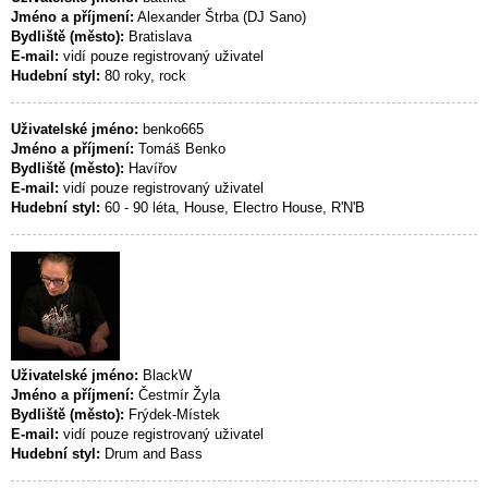
Jméno a příjmení:
Alexander Štrba (DJ Sano)
Bydliště (město):
Bratislava
E-mail:
vidí pouze registrovaný uživatel
Hudební styl:
80 roky, rock
Uživatelské jméno:
benko665
Jméno a příjmení:
Tomáš Benko
Bydliště (město):
Havířov
E-mail:
vidí pouze registrovaný uživatel
Hudební styl:
60 - 90 léta, House, Electro House, R'N'B
Uživatelské jméno:
BlackW
Jméno a příjmení:
Čestmír Žyla
Bydliště (město):
Frýdek-Místek
E-mail:
vidí pouze registrovaný uživatel
Hudební styl:
Drum and Bass