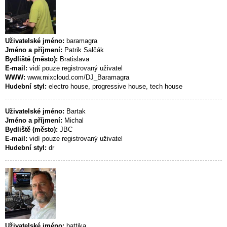
Uživatelské jméno:
baramagra
Jméno a příjmení:
Patrik Salčák
Bydliště (město):
Bratislava
E-mail:
vidí pouze registrovaný uživatel
WWW:
www.mixcloud.com/DJ_Baramagra
Hudební styl:
electro house, progressive house, tech house
Uživatelské jméno:
Bartak
Jméno a příjmení:
Michal
Bydliště (město):
JBC
E-mail:
vidí pouze registrovaný uživatel
Hudební styl:
dr
Uživatelské jméno:
battika