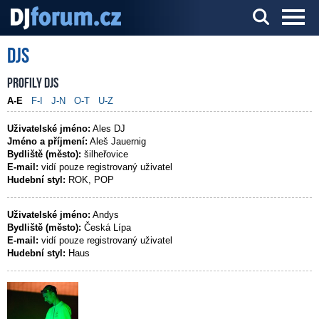
DJs
Server o DJ technice a DJingu
Profily DJs
A-E
F-I
J-N
O-T
U-Z
Uživatelské jméno:
Ales DJ
Jméno a příjmení:
Aleš Jauernig
Bydliště (město):
šilheřovice
E-mail:
vidí pouze registrovaný uživatel
Hudební styl:
ROK, POP
Uživatelské jméno:
Andys
Bydliště (město):
Česká Lípa
E-mail:
vidí pouze registrovaný uživatel
Hudební styl:
Haus