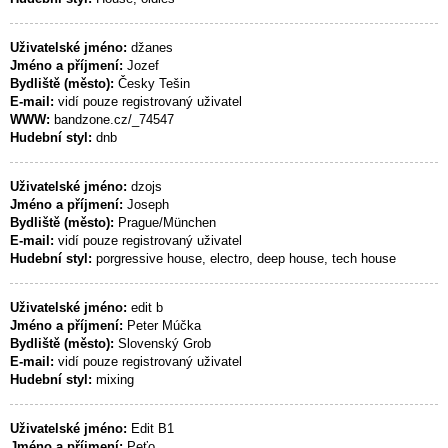
Uživatelské jméno:
džanes
Jméno a příjmení:
Jozef
Bydliště (město):
Česky Tešin
E-mail:
vidí pouze registrovaný uživatel
WWW:
bandzone.cz/_74547
Hudební styl:
dnb
Uživatelské jméno:
dzojs
Jméno a příjmení:
Joseph
Bydliště (město):
Prague/München
E-mail:
vidí pouze registrovaný uživatel
Hudební styl:
porgressive house, electro, deep house, tech house
Uživatelské jméno:
edit b
Jméno a příjmení:
Peter Múčka
Bydliště (město):
Slovenský Grob
E-mail:
vidí pouze registrovaný uživatel
Hudební styl:
mixing
Uživatelské jméno:
Edit B1
Jméno a příjmení:
Peťo