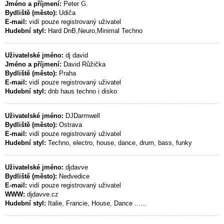
Jméno a příjmení:
Peter G.
Bydliště (město):
Udiča
E-mail:
vidí pouze registrovaný uživatel
Hudební styl:
Hard DnB,Neuro,Minimal Techno
Uživatelské jméno:
dj david
Jméno a příjmení:
David Růžička
Bydliště (město):
Praha
E-mail:
vidí pouze registrovaný uživatel
Hudební styl:
dnb haus techno i disko
Uživatelské jméno:
DJDarmwell
Bydliště (město):
Ostrava
E-mail:
vidí pouze registrovaný uživatel
Hudební styl:
Techno, electro, house, dance, drum, bass, funky
Uživatelské jméno:
djdavve
Bydliště (město):
Nedvedice
E-mail:
vidí pouze registrovaný uživatel
WWW:
djdavve.cz
Hudební styl:
Italie, Francie, House, Dance ......