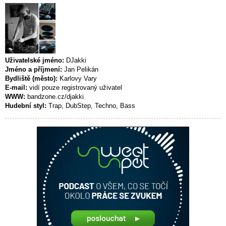
Uživatelské jméno:
DJakki
Jméno a příjmení:
Jan Pelikán
Bydliště (město):
Karlovy Vary
E-mail:
vidí pouze registrovaný uživatel
WWW:
bandzone.cz/djakki
Hudební styl:
Trap, DubStep, Techno, Bass