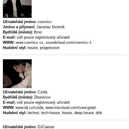
Uživatelské jméno:
cosmicc
Jméno a příjmení:
Jaroslav Dvorník
Bydliště (město):
Brno
E-mail:
vidí pouze registrovaný uživatel
WWW:
www.cosmicc.cz, soundcloud.com/cosmicc-1
Hudební styl:
house, progressive
Uživatelské jméno:
Czida
Bydliště (město):
Zborovice
E-mail:
vidí pouze registrovaný uživatel
WWW:
www.idj.cz/czida, www.mixcloud.com/ivancgrepl
Hudební styl:
techno, tech-house, house, deep house, dnb
Uživatelské jméno:
DJCaesar