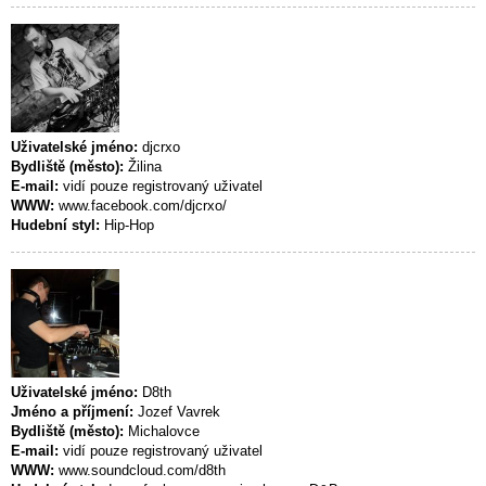
Uživatelské jméno:
djcrxo
Bydliště (město):
Žilina
E-mail:
vidí pouze registrovaný uživatel
WWW:
www.facebook.com/djcrxo/
Hudební styl:
Hip-Hop
Uživatelské jméno:
D8th
Jméno a příjmení:
Jozef Vavrek
Bydliště (město):
Michalovce
E-mail:
vidí pouze registrovaný uživatel
WWW:
www.soundcloud.com/d8th