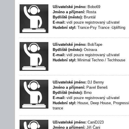
Uživatelské jméno:
Bobo69
Jméno a příjmení:
Rosta
Bydliště (město):
Bruntál
E-mail:
vidí pouze registrovaný uživatel
Hudební styl:
Trance-Psy Trance -Uplifting
Uživatelské jméno:
BobTape
Bydliště (město):
Ostrava
E-mail:
vidí pouze registrovaný uživatel
Hudební styl:
Minimal Techno / Techhouse
Uživatelské jméno:
DJ Benny
Jméno a příjmení:
Pavel Beneš
Bydliště (město):
Brno
E-mail:
vidí pouze registrovaný uživatel
Hudební styl:
House, Deep House, Progressi
trance
Uživatelské jméno:
CaniDJ23
Jméno a příjmení:
Jiří Čani