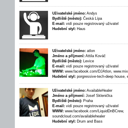
Uživatelské jméno:
Andys
Bydliště (město):
Česká Lípa
E-mail:
vidí pouze registrovaný uživatel
Hudební styl:
Haus
Uživatelské jméno:
atlon
Jméno a příjmení:
Attila Kováč
Bydliště (město):
Levice
E-mail:
vidí pouze registrovaný uživatel
WWW:
www.facebook.com/DJAtlon, www.mixc
Hudební styl:
porgressive-tech-deep house, e
Uživatelské jméno:
AvailableHealer
Jméno a příjmení:
Josef Sklenička
Bydliště (město):
Praha
E-mail:
vidí pouze registrovaný uživatel
WWW:
www.facebook.com/LiquidDnBCrew,
soundcloud.com/availablehealer
Hudební styl:
Drum and Bass