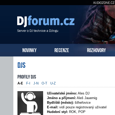
AUDIOZONE.CZ
Server o DJ technice a DJingu
NOVINKY
RECENZE
ROZHOVORY
DJs
Profily DJs
A-E
F-I
J-N
O-T
U-Z
Uživatelské jméno:
Ales DJ
Jméno a příjmení:
Aleš Jauernig
Bydliště (město):
šilheřovice
E-mail:
vidí pouze registrovaný uživatel
Hudební styl:
ROK, POP