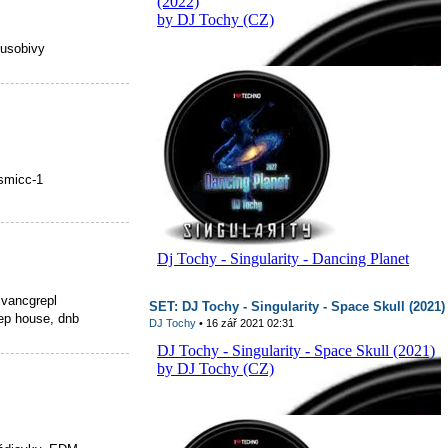
pusobivy
smicc-1
ivancgrepl
SET: DJ Tochy - Singularity - Space Skull (2021)
ep house, dnb
DJ Tochy
• 16 zář 2021 02:31