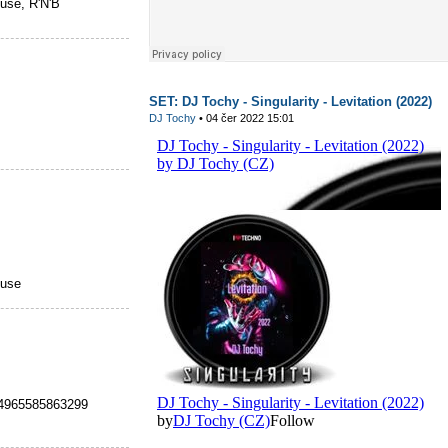
ouse, R'N'B
SET: DJ Tochy - Singularity - Levitation (2022)
DJ Tochy
• 04 čer 2022 15:01
ouse
4965585863299