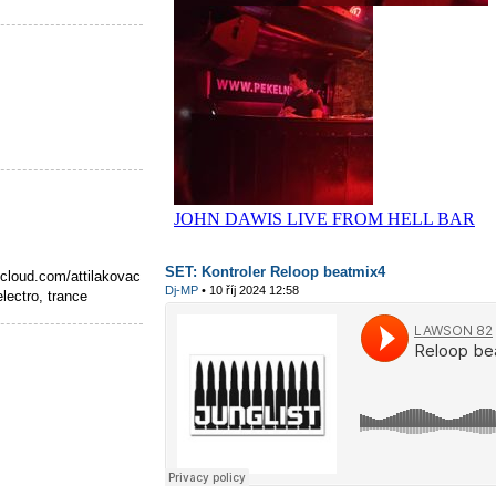
SET: Kontroler Reloop beatmix4
loud.com/attilakovac
Dj-MP
• 10 říj 2024 12:58
lectro, trance