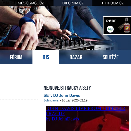
MUSICSTAGE.CZ
DJFORUM.CZ
HIFIROOM.CZ
FÓRUM
DJS
BAZAR
SOUTĚŽE
Nejnovější tracky a sety
SET: DJ John Dawis
Johndawis
• 16 zář 2025 02:19