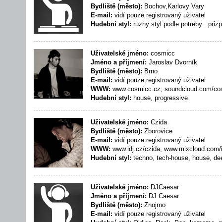
Bydliště (město):
Bochov,Karlovy Vary
E-mail:
vidí pouze registrovaný uživatel
Hudební styl:
ruzny styl podle potreby ..priz
Uživatelské jméno:
cosmicc
Jméno a příjmení:
Jaroslav Dvorník
Bydliště (město):
Brno
E-mail:
vidí pouze registrovaný uživatel
WWW:
www.cosmicc.cz, soundcloud.com/co
Hudební styl:
house, progressive
Uživatelské jméno:
Czida
Bydliště (město):
Zborovice
E-mail:
vidí pouze registrovaný uživatel
WWW:
www.idj.cz/czida, www.mixcloud.com/
Hudební styl:
techno, tech-house, house, de
Uživatelské jméno:
DJCaesar
Jméno a příjmení:
DJ Caesar
Bydliště (město):
Znojmo
E-mail:
vidí pouze registrovaný uživatel