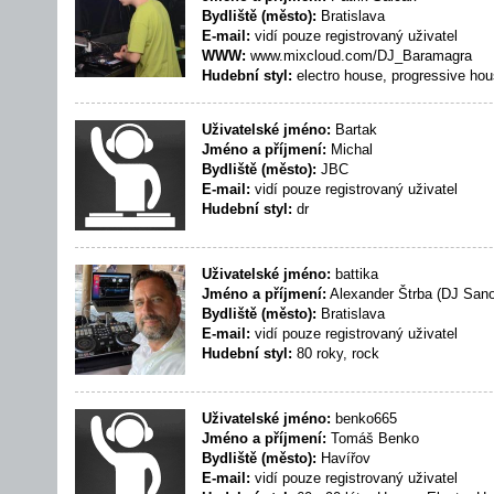
Bydliště (město):
Bratislava
E-mail:
vidí pouze registrovaný uživatel
WWW:
www.mixcloud.com/DJ_Baramagra
Hudební styl:
electro house, progressive hou
Uživatelské jméno:
Bartak
Jméno a příjmení:
Michal
Bydliště (město):
JBC
E-mail:
vidí pouze registrovaný uživatel
Hudební styl:
dr
Uživatelské jméno:
battika
Jméno a příjmení:
Alexander Štrba (DJ Sano
Bydliště (město):
Bratislava
E-mail:
vidí pouze registrovaný uživatel
Hudební styl:
80 roky, rock
Uživatelské jméno:
benko665
Jméno a příjmení:
Tomáš Benko
Bydliště (město):
Havířov
E-mail:
vidí pouze registrovaný uživatel