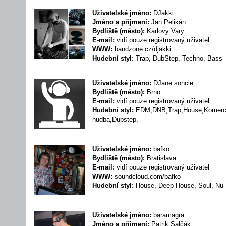
Uživatelské jméno:
DJakki
Jméno a příjmení:
Jan Pelikán
Bydliště (město):
Karlovy Vary
E-mail:
vidí pouze registrovaný uživatel
WWW:
bandzone.cz/djakki
Hudební styl:
Trap, DubStep, Techno, Bass
Uživatelské jméno:
DJane soncie
Bydliště (město):
Brno
E-mail:
vidí pouze registrovaný uživatel
Hudební styl:
EDM,DNB,Trap,House,Komercn
hudba,Dubstep,
Uživatelské jméno:
bafko
Bydliště (město):
Bratislava
E-mail:
vidí pouze registrovaný uživatel
WWW:
soundcloud.com/bafko
Hudební styl:
House, Deep House, Soul, Nu-
Uživatelské jméno:
baramagra
Jméno a příjmení:
Patrik Salčák