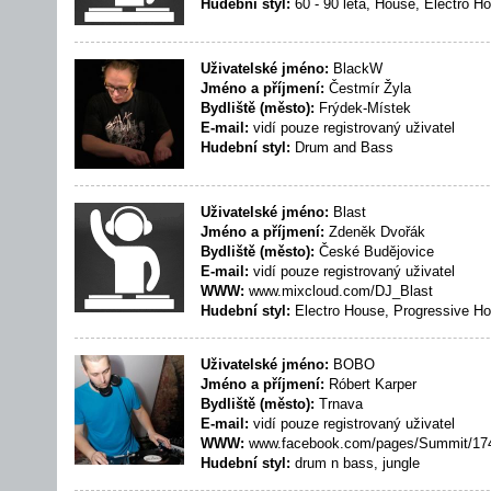
Hudební styl:
60 - 90 léta, House, Electro H
Uživatelské jméno:
BlackW
Jméno a příjmení:
Čestmír Žyla
Bydliště (město):
Frýdek-Místek
E-mail:
vidí pouze registrovaný uživatel
Hudební styl:
Drum and Bass
Uživatelské jméno:
Blast
Jméno a příjmení:
Zdeněk Dvořák
Bydliště (město):
České Budějovice
E-mail:
vidí pouze registrovaný uživatel
WWW:
www.mixcloud.com/DJ_Blast
Hudební styl:
Electro House, Progressive H
Uživatelské jméno:
BOBO
Jméno a příjmení:
Róbert Karper
Bydliště (město):
Trnava
E-mail:
vidí pouze registrovaný uživatel
WWW:
www.facebook.com/pages/Summit/17
Hudební styl:
drum n bass, jungle