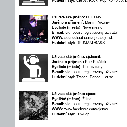
Hudební styl:
Oldies, Rock, Pop, komerce, 
Uživatelské jméno:
DJCasey
Jméno a příjmení:
Martin Pokorny
Bydliště (město):
Nove mesto
E-mail:
vidí pouze registrovaný uživatel
WWW:
soundcloud.com/dj-casey-twb
Hudební styl:
DRUMANDBASS
Uživatelské jméno:
djchemik
Jméno a příjmení:
Petr Polášek
Bydliště (město):
Tlustovousy
E-mail:
vidí pouze registrovaný uživatel
Hudební styl:
Trance, Dance, House
Uživatelské jméno:
djcrxo
Bydliště (město):
Žilina
E-mail:
vidí pouze registrovaný uživatel
WWW:
www.facebook.com/djcrxo/
Hudební styl:
Hip-Hop