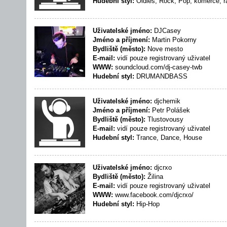
Hudební styl:
Oldies, Rock, Pop, komerce, 
Uživatelské jméno:
DJCasey
Jméno a příjmení:
Martin Pokorny
Bydliště (město):
Nove mesto
E-mail:
vidí pouze registrovaný uživatel
WWW:
soundcloud.com/dj-casey-twb
Hudební styl:
DRUMANDBASS
Uživatelské jméno:
djchemik
Jméno a příjmení:
Petr Polášek
Bydliště (město):
Tlustovousy
E-mail:
vidí pouze registrovaný uživatel
Hudební styl:
Trance, Dance, House
Uživatelské jméno:
djcrxo
Bydliště (město):
Žilina
E-mail:
vidí pouze registrovaný uživatel
WWW:
www.facebook.com/djcrxo/
Hudební styl:
Hip-Hop