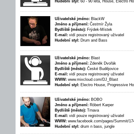
Hudební styl:
60 - 90 léta, House, Electro H
Uživatelské jméno:
BlackW
Jméno a příjmení:
Čestmír Žyla
Bydliště (město):
Frýdek-Místek
E-mail:
vidí pouze registrovaný uživatel
Hudební styl:
Drum and Bass
Uživatelské jméno:
Blast
Jméno a příjmení:
Zdeněk Dvořák
Bydliště (město):
České Budějovice
E-mail:
vidí pouze registrovaný uživatel
WWW:
www.mixcloud.com/DJ_Blast
Hudební styl:
Electro House, Progressive H
Uživatelské jméno:
BOBO
Jméno a příjmení:
Róbert Karper
Bydliště (město):
Trnava
E-mail:
vidí pouze registrovaný uživatel
WWW:
www.facebook.com/pages/Summit/17
Hudební styl:
drum n bass, jungle