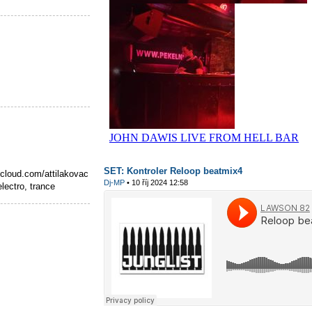
SET: Kontroler Reloop beatmix4
loud.com/attilakovac
Dj-MP
• 10 říj 2024 12:58
lectro, trance