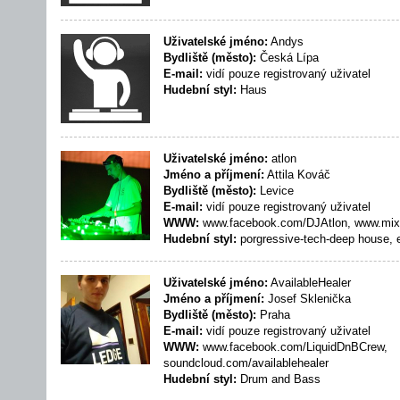
Uživatelské jméno:
Andys
Bydliště (město):
Česká Lípa
E-mail:
vidí pouze registrovaný uživatel
Hudební styl:
Haus
Uživatelské jméno:
atlon
Jméno a příjmení:
Attila Kováč
Bydliště (město):
Levice
E-mail:
vidí pouze registrovaný uživatel
WWW:
www.facebook.com/DJAtlon, www.mixc
Hudební styl:
porgressive-tech-deep house, e
Uživatelské jméno:
AvailableHealer
Jméno a příjmení:
Josef Sklenička
Bydliště (město):
Praha
E-mail:
vidí pouze registrovaný uživatel
WWW:
www.facebook.com/LiquidDnBCrew,
soundcloud.com/availablehealer
Hudební styl:
Drum and Bass