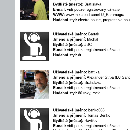
Bydliště (město):
Bratislava
E-mail:
vidí pouze registrovaný uživatel
WWW:
www.mixcloud.com/DJ_Baramagra
Hudební styl:
electro house, progressive hou
Uživatelské jméno:
Bartak
Jméno a příjmení:
Michal
Bydliště (město):
JBC
E-mail:
vidí pouze registrovaný uživatel
Hudební styl:
dr
Uživatelské jméno:
battika
Jméno a příjmení:
Alexander Štrba (DJ Sano
Bydliště (město):
Bratislava
E-mail:
vidí pouze registrovaný uživatel
Hudební styl:
80 roky, rock
Uživatelské jméno:
benko665
Jméno a příjmení:
Tomáš Benko
Bydliště (město):
Havířov
E-mail:
vidí pouze registrovaný uživatel