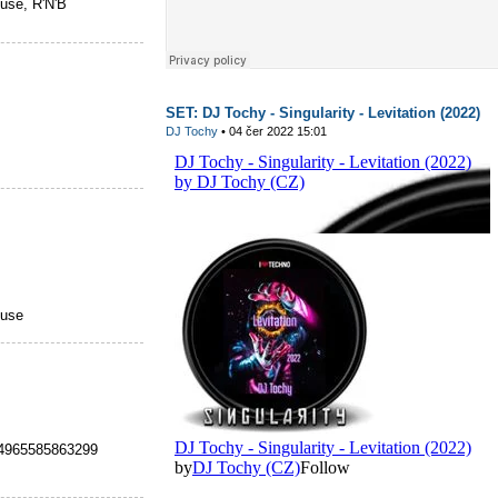
ouse, R'N'B
SET: DJ Tochy - Singularity - Levitation (2022)
DJ Tochy
• 04 čer 2022 15:01
ouse
4965585863299