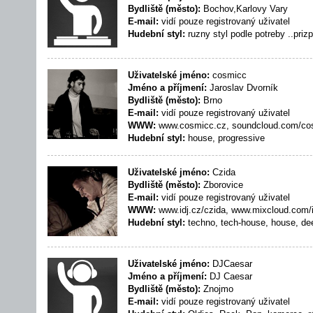
Bydliště (město):
Bochov,Karlovy Vary
E-mail:
vidí pouze registrovaný uživatel
Hudební styl:
ruzny styl podle potreby ..priz
Uživatelské jméno:
cosmicc
Jméno a příjmení:
Jaroslav Dvorník
Bydliště (město):
Brno
E-mail:
vidí pouze registrovaný uživatel
WWW:
www.cosmicc.cz, soundcloud.com/co
Hudební styl:
house, progressive
Uživatelské jméno:
Czida
Bydliště (město):
Zborovice
E-mail:
vidí pouze registrovaný uživatel
WWW:
www.idj.cz/czida, www.mixcloud.com/
Hudební styl:
techno, tech-house, house, de
Uživatelské jméno:
DJCaesar
Jméno a příjmení:
DJ Caesar
Bydliště (město):
Znojmo
E-mail:
vidí pouze registrovaný uživatel