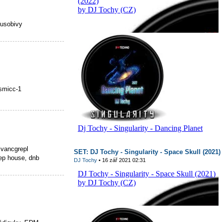
pusobivy
smicc-1
ivancgrepl
SET: DJ Tochy - Singularity - Space Skull (2021)
ep house, dnb
DJ Tochy
• 16 zář 2021 02:31