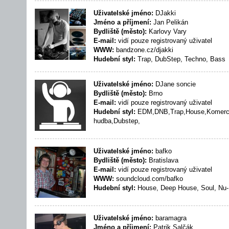
Uživatelské jméno:
DJakki
Jméno a příjmení:
Jan Pelikán
Bydliště (město):
Karlovy Vary
E-mail:
vidí pouze registrovaný uživatel
WWW:
bandzone.cz/djakki
Hudební styl:
Trap, DubStep, Techno, Bass
Uživatelské jméno:
DJane soncie
Bydliště (město):
Brno
E-mail:
vidí pouze registrovaný uživatel
Hudební styl:
EDM,DNB,Trap,House,Komercn
hudba,Dubstep,
Uživatelské jméno:
bafko
Bydliště (město):
Bratislava
E-mail:
vidí pouze registrovaný uživatel
WWW:
soundcloud.com/bafko
Hudební styl:
House, Deep House, Soul, Nu-
Uživatelské jméno:
baramagra
Jméno a příjmení:
Patrik Salčák