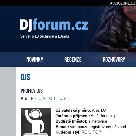
AUDIOZONE.CZ
Server o DJ technice a DJingu
NOVINKY
RECENZE
ROZHOVORY
DJs
Profily DJs
A-E
F-I
J-N
O-T
U-Z
Uživatelské jméno:
Ales DJ
Jméno a příjmení:
Aleš Jauernig
Bydliště (město):
šilheřovice
E-mail:
vidí pouze registrovaný uživatel
Hudební styl:
ROK, POP