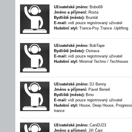
Uživatelské jméno:
Bobo69
Jméno a příjmení:
Rosta
Bydliště (město):
Bruntál
E-mail:
vidí pouze registrovaný uživatel
Hudební styl:
Trance-Psy Trance -Uplifting
Uživatelské jméno:
BobTape
Bydliště (město):
Ostrava
E-mail:
vidí pouze registrovaný uživatel
Hudební styl:
Minimal Techno / Techhouse
Uživatelské jméno:
DJ Benny
Jméno a příjmení:
Pavel Beneš
Bydliště (město):
Brno
E-mail:
vidí pouze registrovaný uživatel
Hudební styl:
House, Deep House, Progressi
trance
Uživatelské jméno:
CaniDJ23
Jméno a příjmení:
Jiří Čani