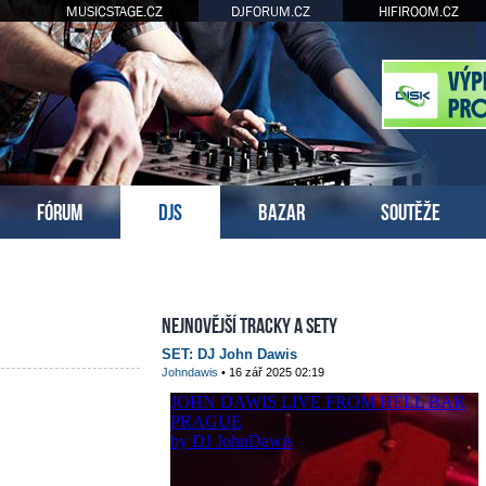
MUSICSTAGE.CZ
DJFORUM.CZ
HIFIROOM.CZ
FÓRUM
DJS
BAZAR
SOUTĚŽE
Nejnovější tracky a sety
SET: DJ John Dawis
Johndawis
• 16 zář 2025 02:19