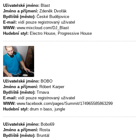
Uživatelské jméno:
Blast
Jméno a příjmení:
Zdeněk Dvořák
Bydliště (město):
České Budějovice
E-mail:
vidí pouze registrovaný uživatel
WWW:
www.mixcloud.com/DJ_Blast
Hudební styl:
Electro House, Progressive House
Uživatelské jméno:
BOBO
Jméno a příjmení:
Róbert Karper
Bydliště (město):
Trnava
E-mail:
vidí pouze registrovaný uživatel
WWW:
www.facebook.com/pages/Summit/174965585863299
Hudební styl:
drum n bass, jungle
Uživatelské jméno:
Bobo69
Jméno a příjmení:
Rosta
Bydliště (město):
Bruntál