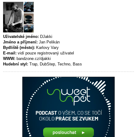
Uživatelské jméno:
DJakki
Jméno a příjmení:
Jan Pelikán
Bydliště (město):
Karlovy Vary
E-mail:
vidí pouze registrovaný uživatel
WWW:
bandzone.cz/djakki
Hudební styl:
Trap, DubStep, Techno, Bass