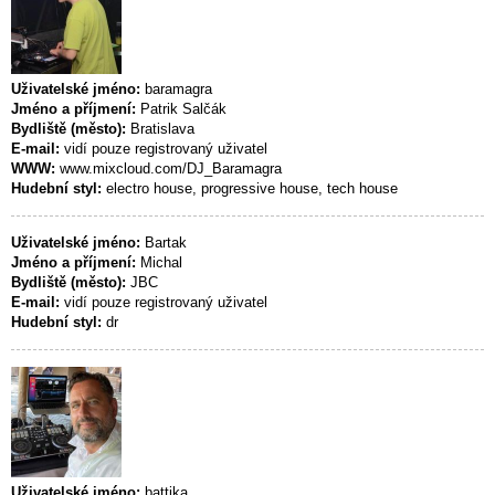
Uživatelské jméno:
baramagra
Jméno a příjmení:
Patrik Salčák
Bydliště (město):
Bratislava
E-mail:
vidí pouze registrovaný uživatel
WWW:
www.mixcloud.com/DJ_Baramagra
Hudební styl:
electro house, progressive house, tech house
Uživatelské jméno:
Bartak
Jméno a příjmení:
Michal
Bydliště (město):
JBC
E-mail:
vidí pouze registrovaný uživatel
Hudební styl:
dr
Uživatelské jméno:
battika