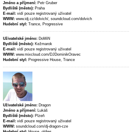
Jméno a příjmení:
Petr Gruber
Bydliště (město):
Praha
E-mail:
vidí pouze registrovaný uživatel
WWW:
www.idj.cz/dolvich/, soundcloud.com/dolvich
Hudební styl:
Trance, Progressive
Uživatelské jméno:
DoMiN
Bydliště (město):
Kežmarok
E-mail:
vidí pouze registrovaný uživatel
WWW:
www.mixcloud.com/DJDominikOravec
Hudební styl:
Progressive House, Trance
Uživatelské jméno:
Dragon
Jméno a příjmení:
Lukáš
Bydliště (město):
Plzeň
E-mail:
vidí pouze registrovaný uživatel
WWW:
soundcloud.com/dj-dragon-cze
Hudební styl:
House, oldies