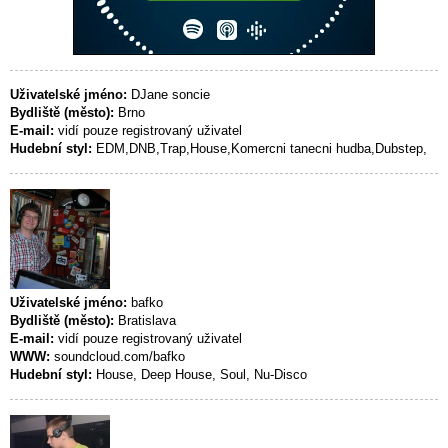
Uživatelské jméno:
DJane soncie
Bydliště (město):
Brno
E-mail:
vidí pouze registrovaný uživatel
Hudební styl:
EDM,DNB,Trap,House,Komercni tanecni hudba,Dubstep,
Uživatelské jméno:
bafko
Bydliště (město):
Bratislava
E-mail:
vidí pouze registrovaný uživatel
WWW:
soundcloud.com/bafko
Hudební styl:
House, Deep House, Soul, Nu-Disco