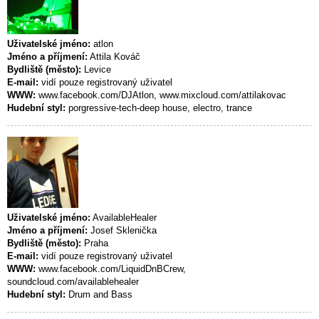
Uživatelské jméno:
atlon
Jméno a příjmení:
Attila Kováč
Bydliště (město):
Levice
E-mail:
vidí pouze registrovaný uživatel
WWW:
www.facebook.com/DJAtlon, www.mixcloud.com/attilakovac
Hudební styl:
porgressive-tech-deep house, electro, trance
Uživatelské jméno:
AvailableHealer
Jméno a příjmení:
Josef Sklenička
Bydliště (město):
Praha
E-mail:
vidí pouze registrovaný uživatel
WWW:
www.facebook.com/LiquidDnBCrew,
soundcloud.com/availablehealer
Hudební styl:
Drum and Bass