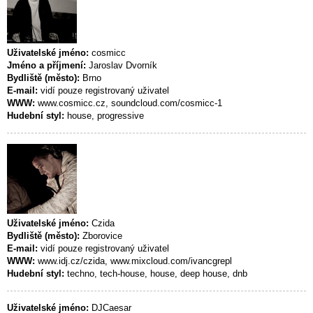
Uživatelské jméno:
cosmicc
Jméno a příjmení:
Jaroslav Dvorník
Bydliště (město):
Brno
E-mail:
vidí pouze registrovaný uživatel
WWW:
www.cosmicc.cz, soundcloud.com/cosmicc-1
Hudební styl:
house, progressive
Uživatelské jméno:
Czida
Bydliště (město):
Zborovice
E-mail:
vidí pouze registrovaný uživatel
WWW:
www.idj.cz/czida, www.mixcloud.com/ivancgrepl
Hudební styl:
techno, tech-house, house, deep house, dnb
Uživatelské jméno:
DJCaesar