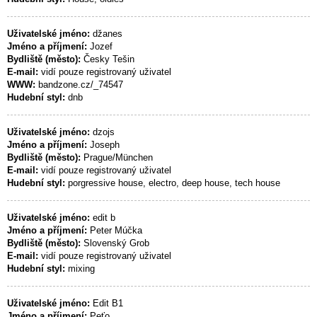
Uživatelské jméno:
džanes
Jméno a příjmení:
Jozef
Bydliště (město):
Česky Tešin
E-mail:
vidí pouze registrovaný uživatel
WWW:
bandzone.cz/_74547
Hudební styl:
dnb
Uživatelské jméno:
dzojs
Jméno a příjmení:
Joseph
Bydliště (město):
Prague/München
E-mail:
vidí pouze registrovaný uživatel
Hudební styl:
porgressive house, electro, deep house, tech house
Uživatelské jméno:
edit b
Jméno a příjmení:
Peter Múčka
Bydliště (město):
Slovenský Grob
E-mail:
vidí pouze registrovaný uživatel
Hudební styl:
mixing
Uživatelské jméno:
Edit B1
Jméno a příjmení:
Peťo