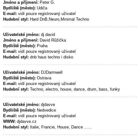
Jméno a příjmení:
Peter G.
Bydliště (město):
Udiča
E-mail:
vidí pouze registrovaný uživatel
Hudební styl:
Hard DnB,Neuro,Minimal Techno
Uživatelské jméno:
dj david
Jméno a příjmení:
David Růžička
Bydliště (město):
Praha
E-mail:
vidí pouze registrovaný uživatel
Hudební styl:
dnb haus techno i disko
Uživatelské jméno:
DJDarmwell
Bydliště (město):
Ostrava
E-mail:
vidí pouze registrovaný uživatel
Hudební styl:
Techno, electro, house, dance, drum, bass, funky
Uživatelské jméno:
djdavve
Bydliště (město):
Nedvedice
E-mail:
vidí pouze registrovaný uživatel
WWW:
djdavve.cz
Hudební styl:
Italie, Francie, House, Dance ......