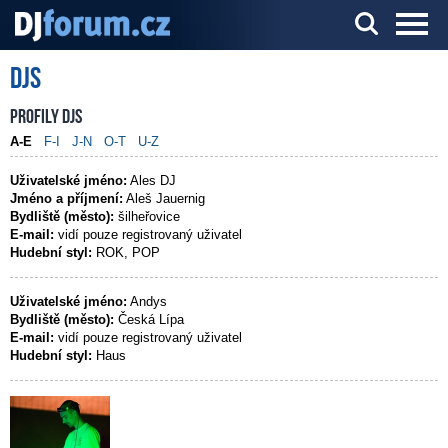
DJs
Server o DJ technice a DJingu
Profily DJs
A-E
F-I
J-N
O-T
U-Z
Uživatelské jméno:
Ales DJ
Jméno a příjmení:
Aleš Jauernig
Bydliště (město):
šilheřovice
E-mail:
vidí pouze registrovaný uživatel
Hudební styl:
ROK, POP
Uživatelské jméno:
Andys
Bydliště (město):
Česká Lípa
E-mail:
vidí pouze registrovaný uživatel
Hudební styl:
Haus