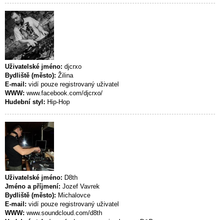
Uživatelské jméno:
djcrxo
Bydliště (město):
Žilina
E-mail:
vidí pouze registrovaný uživatel
WWW:
www.facebook.com/djcrxo/
Hudební styl:
Hip-Hop
Uživatelské jméno:
D8th
Jméno a příjmení:
Jozef Vavrek
Bydliště (město):
Michalovce
E-mail:
vidí pouze registrovaný uživatel
WWW:
www.soundcloud.com/d8th