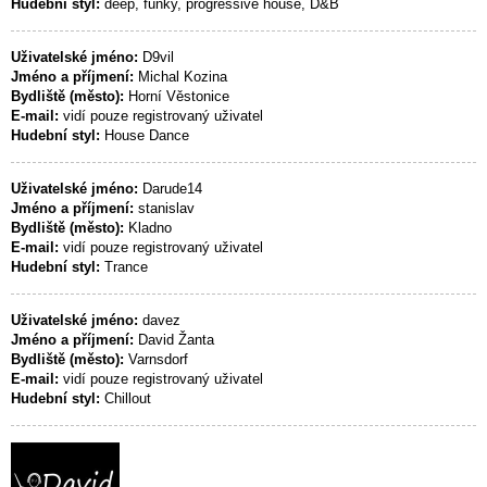
Hudební styl:
deep, funky, progressive house, D&B
Uživatelské jméno:
D9vil
Jméno a příjmení:
Michal Kozina
Bydliště (město):
Horní Věstonice
E-mail:
vidí pouze registrovaný uživatel
Hudební styl:
House Dance
Uživatelské jméno:
Darude14
Jméno a příjmení:
stanislav
Bydliště (město):
Kladno
E-mail:
vidí pouze registrovaný uživatel
Hudební styl:
Trance
Uživatelské jméno:
davez
Jméno a příjmení:
David Žanta
Bydliště (město):
Varnsdorf
E-mail:
vidí pouze registrovaný uživatel
Hudební styl:
Chillout