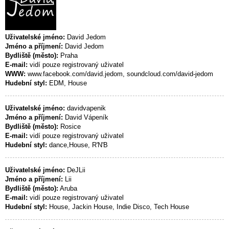
Uživatelské jméno:
David Jedom
Jméno a příjmení:
David Jedom
Bydliště (město):
Praha
E-mail:
vidí pouze registrovaný uživatel
WWW:
www.facebook.com/david.jedom, soundcloud.com/david-jedom
Hudební styl:
EDM, House
Uživatelské jméno:
davidvapenik
Jméno a příjmení:
David Vápeník
Bydliště (město):
Rosice
E-mail:
vidí pouze registrovaný uživatel
Hudební styl:
dance,House, R'N'B
Uživatelské jméno:
DeJLii
Jméno a příjmení:
Lii
Bydliště (město):
Aruba
E-mail:
vidí pouze registrovaný uživatel
Hudební styl:
House, Jackin House, Indie Disco, Tech House