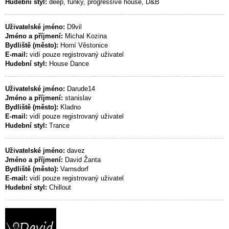
Hudební styl:
deep, funky, progressive house, D&B
Uživatelské jméno:
D9vil
Jméno a příjmení:
Michal Kozina
Bydliště (město):
Horní Věstonice
E-mail:
vidí pouze registrovaný uživatel
Hudební styl:
House Dance
Uživatelské jméno:
Darude14
Jméno a příjmení:
stanislav
Bydliště (město):
Kladno
E-mail:
vidí pouze registrovaný uživatel
Hudební styl:
Trance
Uživatelské jméno:
davez
Jméno a příjmení:
David Žanta
Bydliště (město):
Varnsdorf
E-mail:
vidí pouze registrovaný uživatel
Hudební styl:
Chillout