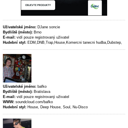
Uživatelské jméno:
DJane soncie
Bydliště (město):
Brno
E-mail:
vidí pouze registrovaný uživatel
Hudební styl:
EDM,DNB,Trap,House,Komercni tanecni hudba,Dubstep,
Uživatelské jméno:
bafko
Bydliště (město):
Bratislava
E-mail:
vidí pouze registrovaný uživatel
WWW:
soundcloud.com/bafko
Hudební styl:
House, Deep House, Soul, Nu-Disco