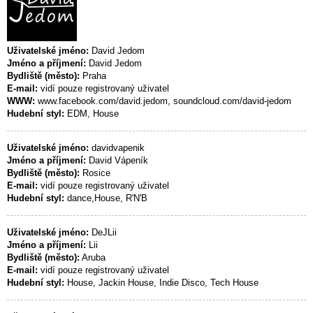
Uživatelské jméno:
David Jedom
Jméno a příjmení:
David Jedom
Bydliště (město):
Praha
E-mail:
vidí pouze registrovaný uživatel
WWW:
www.facebook.com/david.jedom, soundcloud.com/david-jedom
Hudební styl:
EDM, House
Uživatelské jméno:
davidvapenik
Jméno a příjmení:
David Vápeník
Bydliště (město):
Rosice
E-mail:
vidí pouze registrovaný uživatel
Hudební styl:
dance,House, R'N'B
Uživatelské jméno:
DeJLii
Jméno a příjmení:
Lii
Bydliště (město):
Aruba
E-mail:
vidí pouze registrovaný uživatel
Hudební styl:
House, Jackin House, Indie Disco, Tech House