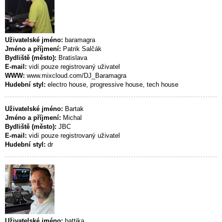
Uživatelské jméno:
baramagra
Jméno a příjmení:
Patrik Salčák
Bydliště (město):
Bratislava
E-mail:
vidí pouze registrovaný uživatel
WWW:
www.mixcloud.com/DJ_Baramagra
Hudební styl:
electro house, progressive house, tech house
Uživatelské jméno:
Bartak
Jméno a příjmení:
Michal
Bydliště (město):
JBC
E-mail:
vidí pouze registrovaný uživatel
Hudební styl:
dr
Uživatelské jméno:
battika