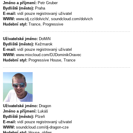
Jméno a příjmení:
Petr Gruber
Bydliště (město):
Praha
E-mail:
vidí pouze registrovaný uživatel
WWW:
www.idj.cz/dolvich/, soundcloud.com/dolvich
Hudební styl:
Trance, Progressive
Uživatelské jméno:
DoMiN
Bydliště (město):
Kežmarok
E-mail:
vidí pouze registrovaný uživatel
WWW:
www.mixcloud.com/DJDominikOravec
Hudební styl:
Progressive House, Trance
Uživatelské jméno:
Dragon
Jméno a příjmení:
Lukáš
Bydliště (město):
Plzeň
E-mail:
vidí pouze registrovaný uživatel
WWW:
soundcloud.com/dj-dragon-cze
Hudební styl:
House, oldies