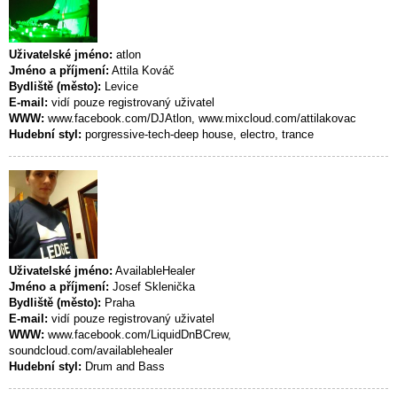
Uživatelské jméno:
atlon
Jméno a příjmení:
Attila Kováč
Bydliště (město):
Levice
E-mail:
vidí pouze registrovaný uživatel
WWW:
www.facebook.com/DJAtlon, www.mixcloud.com/attilakovac
Hudební styl:
porgressive-tech-deep house, electro, trance
Uživatelské jméno:
AvailableHealer
Jméno a příjmení:
Josef Sklenička
Bydliště (město):
Praha
E-mail:
vidí pouze registrovaný uživatel
WWW:
www.facebook.com/LiquidDnBCrew,
soundcloud.com/availablehealer
Hudební styl:
Drum and Bass