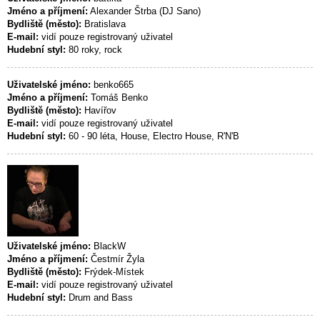
Jméno a příjmení:
Alexander Štrba (DJ Sano)
Bydliště (město):
Bratislava
E-mail:
vidí pouze registrovaný uživatel
Hudební styl:
80 roky, rock
Uživatelské jméno:
benko665
Jméno a příjmení:
Tomáš Benko
Bydliště (město):
Havířov
E-mail:
vidí pouze registrovaný uživatel
Hudební styl:
60 - 90 léta, House, Electro House, R'N'B
Uživatelské jméno:
BlackW
Jméno a příjmení:
Čestmír Žyla
Bydliště (město):
Frýdek-Místek
E-mail:
vidí pouze registrovaný uživatel
Hudební styl:
Drum and Bass