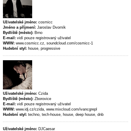
Uživatelské jméno:
cosmicc
Jméno a příjmení:
Jaroslav Dvorník
Bydliště (město):
Brno
E-mail:
vidí pouze registrovaný uživatel
WWW:
www.cosmicc.cz, soundcloud.com/cosmicc-1
Hudební styl:
house, progressive
Uživatelské jméno:
Czida
Bydliště (město):
Zborovice
E-mail:
vidí pouze registrovaný uživatel
WWW:
www.idj.cz/czida, www.mixcloud.com/ivancgrepl
Hudební styl:
techno, tech-house, house, deep house, dnb
Uživatelské jméno:
DJCaesar