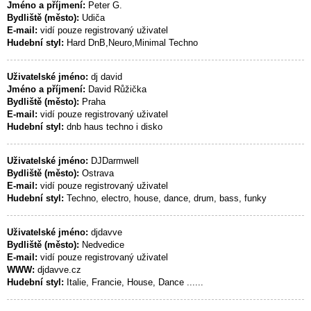
Jméno a příjmení:
Peter G.
Bydliště (město):
Udiča
E-mail:
vidí pouze registrovaný uživatel
Hudební styl:
Hard DnB,Neuro,Minimal Techno
Uživatelské jméno:
dj david
Jméno a příjmení:
David Růžička
Bydliště (město):
Praha
E-mail:
vidí pouze registrovaný uživatel
Hudební styl:
dnb haus techno i disko
Uživatelské jméno:
DJDarmwell
Bydliště (město):
Ostrava
E-mail:
vidí pouze registrovaný uživatel
Hudební styl:
Techno, electro, house, dance, drum, bass, funky
Uživatelské jméno:
djdavve
Bydliště (město):
Nedvedice
E-mail:
vidí pouze registrovaný uživatel
WWW:
djdavve.cz
Hudební styl:
Italie, Francie, House, Dance ......