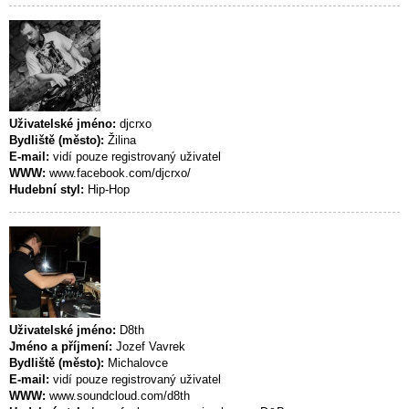
Uživatelské jméno:
djcrxo
Bydliště (město):
Žilina
E-mail:
vidí pouze registrovaný uživatel
WWW:
www.facebook.com/djcrxo/
Hudební styl:
Hip-Hop
Uživatelské jméno:
D8th
Jméno a příjmení:
Jozef Vavrek
Bydliště (město):
Michalovce
E-mail:
vidí pouze registrovaný uživatel
WWW:
www.soundcloud.com/d8th