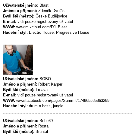
Uživatelské jméno:
Blast
Jméno a příjmení:
Zdeněk Dvořák
Bydliště (město):
České Budějovice
E-mail:
vidí pouze registrovaný uživatel
WWW:
www.mixcloud.com/DJ_Blast
Hudební styl:
Electro House, Progressive House
Uživatelské jméno:
BOBO
Jméno a příjmení:
Róbert Karper
Bydliště (město):
Trnava
E-mail:
vidí pouze registrovaný uživatel
WWW:
www.facebook.com/pages/Summit/174965585863299
Hudební styl:
drum n bass, jungle
Uživatelské jméno:
Bobo69
Jméno a příjmení:
Rosta
Bydliště (město):
Bruntál