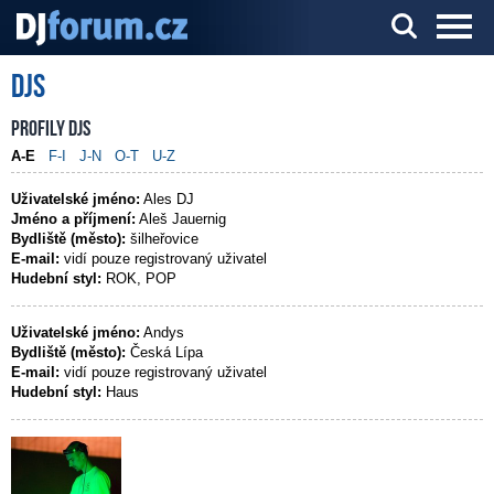
DJs
Server o DJ technice a DJingu
Profily DJs
A-E
F-I
J-N
O-T
U-Z
Uživatelské jméno:
Ales DJ
Jméno a příjmení:
Aleš Jauernig
Bydliště (město):
šilheřovice
E-mail:
vidí pouze registrovaný uživatel
Hudební styl:
ROK, POP
Uživatelské jméno:
Andys
Bydliště (město):
Česká Lípa
E-mail:
vidí pouze registrovaný uživatel
Hudební styl:
Haus