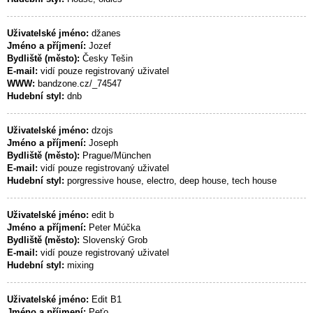
Uživatelské jméno:
džanes
Jméno a příjmení:
Jozef
Bydliště (město):
Česky Tešin
E-mail:
vidí pouze registrovaný uživatel
WWW:
bandzone.cz/_74547
Hudební styl:
dnb
Uživatelské jméno:
dzojs
Jméno a příjmení:
Joseph
Bydliště (město):
Prague/München
E-mail:
vidí pouze registrovaný uživatel
Hudební styl:
porgressive house, electro, deep house, tech house
Uživatelské jméno:
edit b
Jméno a příjmení:
Peter Múčka
Bydliště (město):
Slovenský Grob
E-mail:
vidí pouze registrovaný uživatel
Hudební styl:
mixing
Uživatelské jméno:
Edit B1
Jméno a příjmení:
Peťo