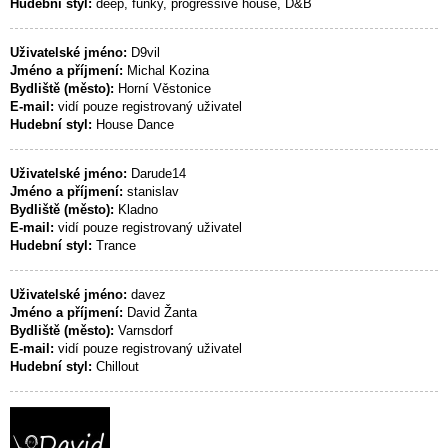
Hudební styl:
deep, funky, progressive house, D&B
Uživatelské jméno:
D9vil
Jméno a příjmení:
Michal Kozina
Bydliště (město):
Horní Věstonice
E-mail:
vidí pouze registrovaný uživatel
Hudební styl:
House Dance
Uživatelské jméno:
Darude14
Jméno a příjmení:
stanislav
Bydliště (město):
Kladno
E-mail:
vidí pouze registrovaný uživatel
Hudební styl:
Trance
Uživatelské jméno:
davez
Jméno a příjmení:
David Žanta
Bydliště (město):
Varnsdorf
E-mail:
vidí pouze registrovaný uživatel
Hudební styl:
Chillout