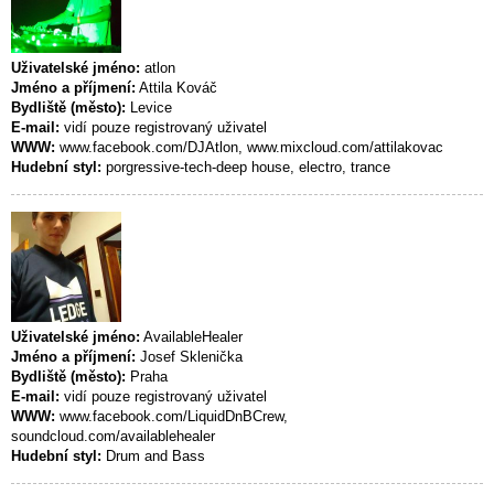
Uživatelské jméno:
atlon
Jméno a příjmení:
Attila Kováč
Bydliště (město):
Levice
E-mail:
vidí pouze registrovaný uživatel
WWW:
www.facebook.com/DJAtlon, www.mixcloud.com/attilakovac
Hudební styl:
porgressive-tech-deep house, electro, trance
Uživatelské jméno:
AvailableHealer
Jméno a příjmení:
Josef Sklenička
Bydliště (město):
Praha
E-mail:
vidí pouze registrovaný uživatel
WWW:
www.facebook.com/LiquidDnBCrew,
soundcloud.com/availablehealer
Hudební styl:
Drum and Bass