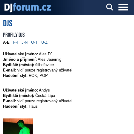
DJs
Server o DJ technice a DJingu
Profily DJs
A-E
F-I
J-N
O-T
U-Z
Uživatelské jméno:
Ales DJ
Jméno a příjmení:
Aleš Jauernig
Bydliště (město):
šilheřovice
E-mail:
vidí pouze registrovaný uživatel
Hudební styl:
ROK, POP
Uživatelské jméno:
Andys
Bydliště (město):
Česká Lípa
E-mail:
vidí pouze registrovaný uživatel
Hudební styl:
Haus