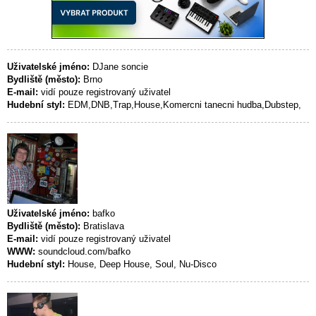
Uživatelské jméno:
DJane soncie
Bydliště (město):
Brno
E-mail:
vidí pouze registrovaný uživatel
Hudební styl:
EDM,DNB,Trap,House,Komercni tanecni hudba,Dubstep,
Uživatelské jméno:
bafko
Bydliště (město):
Bratislava
E-mail:
vidí pouze registrovaný uživatel
WWW:
soundcloud.com/bafko
Hudební styl:
House, Deep House, Soul, Nu-Disco