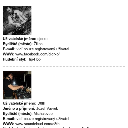
Uživatelské jméno:
djcrxo
Bydliště (město):
Žilina
E-mail:
vidí pouze registrovaný uživatel
WWW:
www.facebook.com/djcrxo/
Hudební styl:
Hip-Hop
Uživatelské jméno:
D8th
Jméno a příjmení:
Jozef Vavrek
Bydliště (město):
Michalovce
E-mail:
vidí pouze registrovaný uživatel
WWW:
www.soundcloud.com/d8th