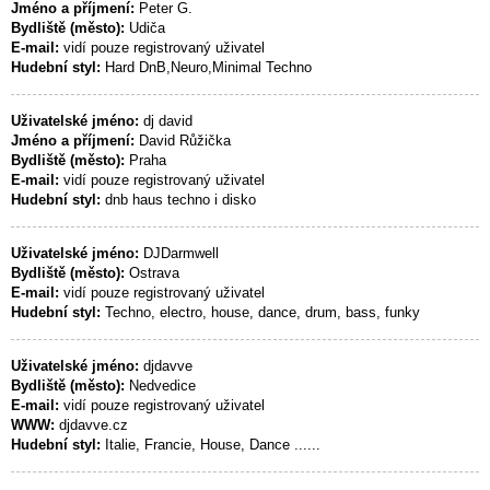
Jméno a příjmení:
Peter G.
Bydliště (město):
Udiča
E-mail:
vidí pouze registrovaný uživatel
Hudební styl:
Hard DnB,Neuro,Minimal Techno
Uživatelské jméno:
dj david
Jméno a příjmení:
David Růžička
Bydliště (město):
Praha
E-mail:
vidí pouze registrovaný uživatel
Hudební styl:
dnb haus techno i disko
Uživatelské jméno:
DJDarmwell
Bydliště (město):
Ostrava
E-mail:
vidí pouze registrovaný uživatel
Hudební styl:
Techno, electro, house, dance, drum, bass, funky
Uživatelské jméno:
djdavve
Bydliště (město):
Nedvedice
E-mail:
vidí pouze registrovaný uživatel
WWW:
djdavve.cz
Hudební styl:
Italie, Francie, House, Dance ......