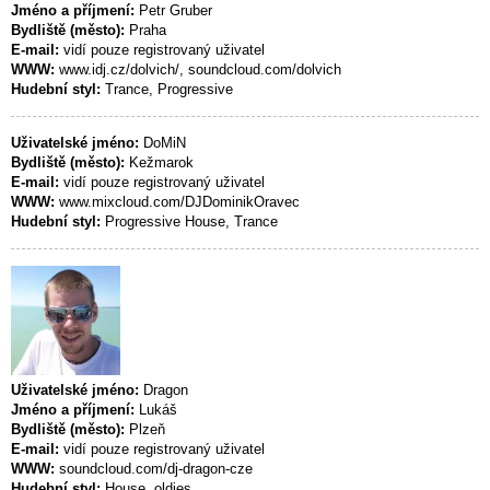
Jméno a příjmení:
Petr Gruber
Bydliště (město):
Praha
E-mail:
vidí pouze registrovaný uživatel
WWW:
www.idj.cz/dolvich/, soundcloud.com/dolvich
Hudební styl:
Trance, Progressive
Uživatelské jméno:
DoMiN
Bydliště (město):
Kežmarok
E-mail:
vidí pouze registrovaný uživatel
WWW:
www.mixcloud.com/DJDominikOravec
Hudební styl:
Progressive House, Trance
Uživatelské jméno:
Dragon
Jméno a příjmení:
Lukáš
Bydliště (město):
Plzeň
E-mail:
vidí pouze registrovaný uživatel
WWW:
soundcloud.com/dj-dragon-cze
Hudební styl:
House, oldies