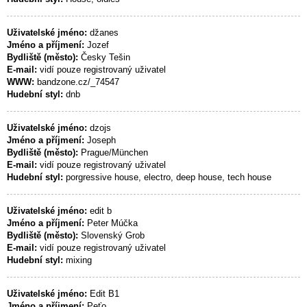
Uživatelské jméno:
džanes
Jméno a příjmení:
Jozef
Bydliště (město):
Česky Tešin
E-mail:
vidí pouze registrovaný uživatel
WWW:
bandzone.cz/_74547
Hudební styl:
dnb
Uživatelské jméno:
dzojs
Jméno a příjmení:
Joseph
Bydliště (město):
Prague/München
E-mail:
vidí pouze registrovaný uživatel
Hudební styl:
porgressive house, electro, deep house, tech house
Uživatelské jméno:
edit b
Jméno a příjmení:
Peter Múčka
Bydliště (město):
Slovenský Grob
E-mail:
vidí pouze registrovaný uživatel
Hudební styl:
mixing
Uživatelské jméno:
Edit B1
Jméno a příjmení:
Peťo