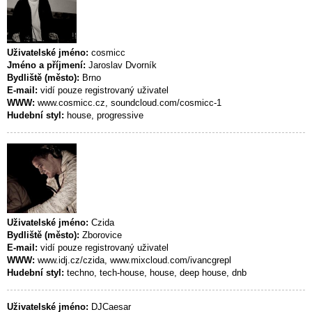
Uživatelské jméno:
cosmicc
Jméno a příjmení:
Jaroslav Dvorník
Bydliště (město):
Brno
E-mail:
vidí pouze registrovaný uživatel
WWW:
www.cosmicc.cz, soundcloud.com/cosmicc-1
Hudební styl:
house, progressive
Uživatelské jméno:
Czida
Bydliště (město):
Zborovice
E-mail:
vidí pouze registrovaný uživatel
WWW:
www.idj.cz/czida, www.mixcloud.com/ivancgrepl
Hudební styl:
techno, tech-house, house, deep house, dnb
Uživatelské jméno:
DJCaesar