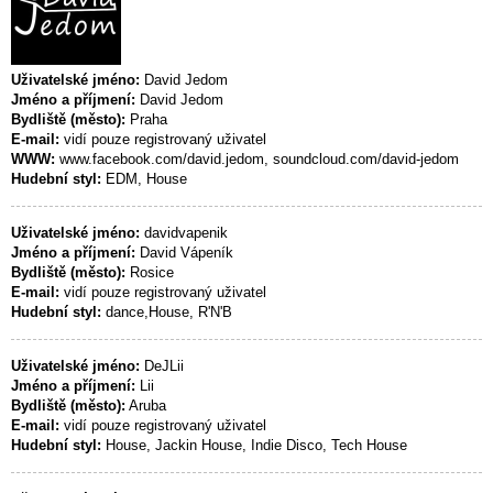
Uživatelské jméno:
David Jedom
Jméno a příjmení:
David Jedom
Bydliště (město):
Praha
E-mail:
vidí pouze registrovaný uživatel
WWW:
www.facebook.com/david.jedom, soundcloud.com/david-jedom
Hudební styl:
EDM, House
Uživatelské jméno:
davidvapenik
Jméno a příjmení:
David Vápeník
Bydliště (město):
Rosice
E-mail:
vidí pouze registrovaný uživatel
Hudební styl:
dance,House, R'N'B
Uživatelské jméno:
DeJLii
Jméno a příjmení:
Lii
Bydliště (město):
Aruba
E-mail:
vidí pouze registrovaný uživatel
Hudební styl:
House, Jackin House, Indie Disco, Tech House