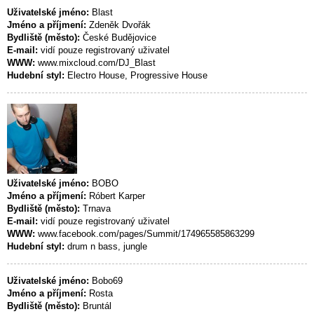
Uživatelské jméno:
Blast
Jméno a příjmení:
Zdeněk Dvořák
Bydliště (město):
České Budějovice
E-mail:
vidí pouze registrovaný uživatel
WWW:
www.mixcloud.com/DJ_Blast
Hudební styl:
Electro House, Progressive House
Uživatelské jméno:
BOBO
Jméno a příjmení:
Róbert Karper
Bydliště (město):
Trnava
E-mail:
vidí pouze registrovaný uživatel
WWW:
www.facebook.com/pages/Summit/174965585863299
Hudební styl:
drum n bass, jungle
Uživatelské jméno:
Bobo69
Jméno a příjmení:
Rosta
Bydliště (město):
Bruntál