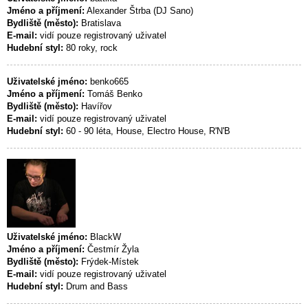
Jméno a příjmení:
Alexander Štrba (DJ Sano)
Bydliště (město):
Bratislava
E-mail:
vidí pouze registrovaný uživatel
Hudební styl:
80 roky, rock
Uživatelské jméno:
benko665
Jméno a příjmení:
Tomáš Benko
Bydliště (město):
Havířov
E-mail:
vidí pouze registrovaný uživatel
Hudební styl:
60 - 90 léta, House, Electro House, R'N'B
Uživatelské jméno:
BlackW
Jméno a příjmení:
Čestmír Žyla
Bydliště (město):
Frýdek-Místek
E-mail:
vidí pouze registrovaný uživatel
Hudební styl:
Drum and Bass