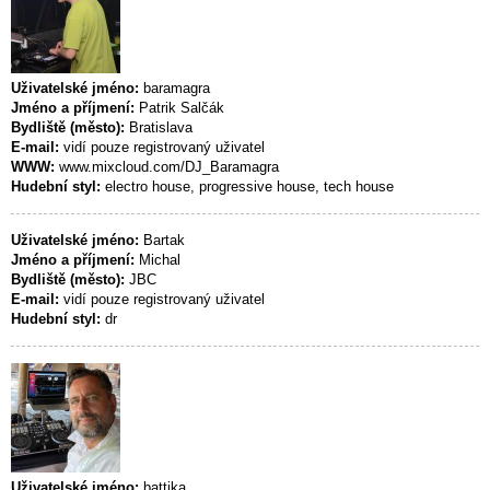
Uživatelské jméno:
baramagra
Jméno a příjmení:
Patrik Salčák
Bydliště (město):
Bratislava
E-mail:
vidí pouze registrovaný uživatel
WWW:
www.mixcloud.com/DJ_Baramagra
Hudební styl:
electro house, progressive house, tech house
Uživatelské jméno:
Bartak
Jméno a příjmení:
Michal
Bydliště (město):
JBC
E-mail:
vidí pouze registrovaný uživatel
Hudební styl:
dr
Uživatelské jméno:
battika