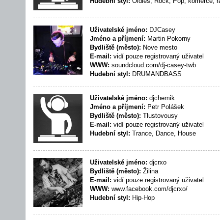
Hudební styl:
Oldies, Rock, Pop, komerce, 
Uživatelské jméno:
DJCasey
Jméno a příjmení:
Martin Pokorny
Bydliště (město):
Nove mesto
E-mail:
vidí pouze registrovaný uživatel
WWW:
soundcloud.com/dj-casey-twb
Hudební styl:
DRUMANDBASS
Uživatelské jméno:
djchemik
Jméno a příjmení:
Petr Polášek
Bydliště (město):
Tlustovousy
E-mail:
vidí pouze registrovaný uživatel
Hudební styl:
Trance, Dance, House
Uživatelské jméno:
djcrxo
Bydliště (město):
Žilina
E-mail:
vidí pouze registrovaný uživatel
WWW:
www.facebook.com/djcrxo/
Hudební styl:
Hip-Hop