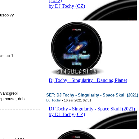
pusobivy
smicc-1
ivancgrepl
SET: DJ Tochy - Singularity - Space Skull (2021)
ep house, dnb
DJ Tochy
• 16 zář 2021 02:31