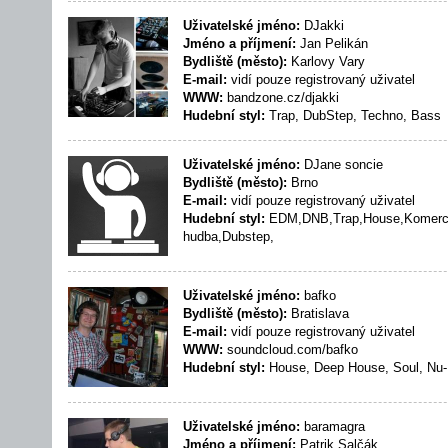
Uživatelské jméno:
DJakki
Jméno a příjmení:
Jan Pelikán
Bydliště (město):
Karlovy Vary
E-mail:
vidí pouze registrovaný uživatel
WWW:
bandzone.cz/djakki
Hudební styl:
Trap, DubStep, Techno, Bass
Uživatelské jméno:
DJane soncie
Bydliště (město):
Brno
E-mail:
vidí pouze registrovaný uživatel
Hudební styl:
EDM,DNB,Trap,House,Komercn
hudba,Dubstep,
Uživatelské jméno:
bafko
Bydliště (město):
Bratislava
E-mail:
vidí pouze registrovaný uživatel
WWW:
soundcloud.com/bafko
Hudební styl:
House, Deep House, Soul, Nu-
Uživatelské jméno:
baramagra
Jméno a příjmení:
Patrik Salčák