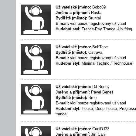
Uživatelské jméno:
Bobo69
Jméno a příjmení:
Rosta
Bydliště (město):
Bruntál
E-mail:
vidí pouze registrovaný uživatel
Hudební styl:
Trance-Psy Trance -Uplifting
Uživatelské jméno:
BobTape
Bydliště (město):
Ostrava
E-mail:
vidí pouze registrovaný uživatel
Hudební styl:
Minimal Techno / Techhouse
Uživatelské jméno:
DJ Benny
Jméno a příjmení:
Pavel Beneš
Bydliště (město):
Brno
E-mail:
vidí pouze registrovaný uživatel
Hudební styl:
House, Deep House, Progressi
trance
Uživatelské jméno:
CaniDJ23
Jméno a příjmení:
Jiří Čani