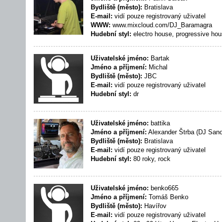
Bydliště (město):
Bratislava
E-mail:
vidí pouze registrovaný uživatel
WWW:
www.mixcloud.com/DJ_Baramagra
Hudební styl:
electro house, progressive hou
Uživatelské jméno:
Bartak
Jméno a příjmení:
Michal
Bydliště (město):
JBC
E-mail:
vidí pouze registrovaný uživatel
Hudební styl:
dr
Uživatelské jméno:
battika
Jméno a příjmení:
Alexander Štrba (DJ Sano
Bydliště (město):
Bratislava
E-mail:
vidí pouze registrovaný uživatel
Hudební styl:
80 roky, rock
Uživatelské jméno:
benko665
Jméno a příjmení:
Tomáš Benko
Bydliště (město):
Havířov
E-mail:
vidí pouze registrovaný uživatel