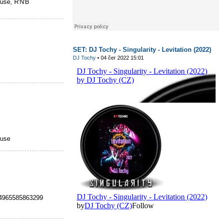
ouse, R'N'B
SET: DJ Tochy - Singularity - Levitation (2022)
DJ Tochy
• 04 čer 2022 15:01
ouse
4965585863299