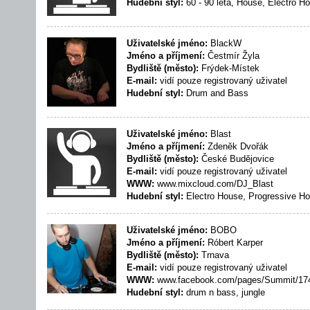
Hudební styl:
60 - 90 léta, House, Electro H
Uživatelské jméno:
BlackW
Jméno a příjmení:
Čestmír Žyla
Bydliště (město):
Frýdek-Místek
E-mail:
vidí pouze registrovaný uživatel
Hudební styl:
Drum and Bass
Uživatelské jméno:
Blast
Jméno a příjmení:
Zdeněk Dvořák
Bydliště (město):
České Budějovice
E-mail:
vidí pouze registrovaný uživatel
WWW:
www.mixcloud.com/DJ_Blast
Hudební styl:
Electro House, Progressive H
Uživatelské jméno:
BOBO
Jméno a příjmení:
Róbert Karper
Bydliště (město):
Trnava
E-mail:
vidí pouze registrovaný uživatel
WWW:
www.facebook.com/pages/Summit/17
Hudební styl:
drum n bass, jungle