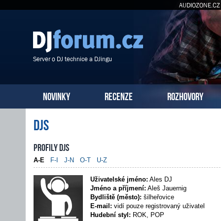
AUDIOZONE.CZ
Server o DJ technice a DJingu
NOVINKY
RECENZE
ROZHOVORY
DJs
Profily DJs
A-E
F-I
J-N
O-T
U-Z
Uživatelské jméno:
Ales DJ
Jméno a příjmení:
Aleš Jauernig
Bydliště (město):
šilheřovice
E-mail:
vidí pouze registrovaný uživatel
Hudební styl:
ROK, POP