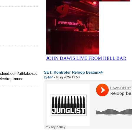
SET: Kontroler Reloop beatmix4
loud.com/attilakovac
Dj-MP
• 10 říj 2024 12:58
lectro, trance