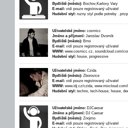
Bydliště (město):
Bochov,Karlovy Vary
E-mail:
vidí pouze registrovaný uživatel
Hudební styl:
ruzny styl podle potreby ..priz
Uživatelské jméno:
cosmicc
Jméno a příjmení:
Jaroslav Dvorník
Bydliště (město):
Brno
E-mail:
vidí pouze registrovaný uživatel
WWW:
www.cosmicc.cz, soundcloud.com/co
Hudební styl:
house, progressive
Uživatelské jméno:
Czida
Bydliště (město):
Zborovice
E-mail:
vidí pouze registrovaný uživatel
WWW:
www.idj.cz/czida, www.mixcloud.com/
Hudební styl:
techno, tech-house, house, de
Uživatelské jméno:
DJCaesar
Jméno a příjmení:
DJ Caesar
Bydliště (město):
Znojmo
E-mail:
vidí pouze registrovaný uživatel