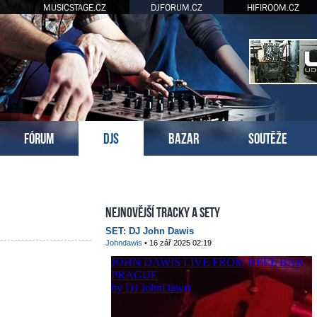
MUSICSTAGE.CZ
DJFORUM.CZ
HIFIROOM.CZ
FÓRUM
DJS
BAZAR
SOUTĚŽE
Nejnovější tracky a sety
SET: DJ John Dawis
Johndawis
• 16 zář 2025 02:19