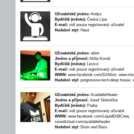
Uživatelské jméno:
Andys
Bydliště (město):
Česká Lípa
E-mail:
vidí pouze registrovaný uživatel
Hudební styl:
Haus
Uživatelské jméno:
atlon
Jméno a příjmení:
Attila Kováč
Bydliště (město):
Levice
E-mail:
vidí pouze registrovaný uživatel
WWW:
www.facebook.com/DJAtlon, www.mixc
Hudební styl:
porgressive-tech-deep house, e
Uživatelské jméno:
AvailableHealer
Jméno a příjmení:
Josef Sklenička
Bydliště (město):
Praha
E-mail:
vidí pouze registrovaný uživatel
WWW:
www.facebook.com/LiquidDnBCrew,
soundcloud.com/availablehealer
Hudební styl:
Drum and Bass