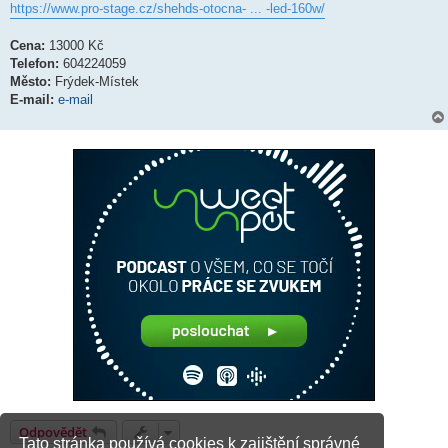
https://www.pro-stage.cz/shehds-otocna- ... -led-160w/
Cena:
13000 Kč
Telefon:
604224059
Město:
Frýdek-Místek
E-mail:
e-mail
Odpovědět
Tato stránka používá cookies k zajištění správné