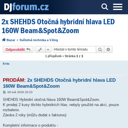
2x SHEHDS Otočná hybridní hlava LED
Server o DJ technice a DJingu
160W Beam&Spot&Zoom
Bazar
Světelná technika a VJing
Hledat
Pokročilé
Odpovědět
1 příspěvek • Stránka
1
z
1
Erda
PRODÁM:
2x SHEHDS Otočná hybridní hlava LED
160W Beam&Spot&Zoom
P
06 kvě 2026 20:23
ř
í
SHEHDS Hybridní otočná hlava 160W Beam&Spot&Zoom.
s
K prodeji 2 kusy těchto hybridních hlav, nebyly použité na akci, pouze
p
ě
rozbaleno.
v
Záruka 2 roky (můžu dodat s fakturou)
e
k
Kompletní informace o produktu -