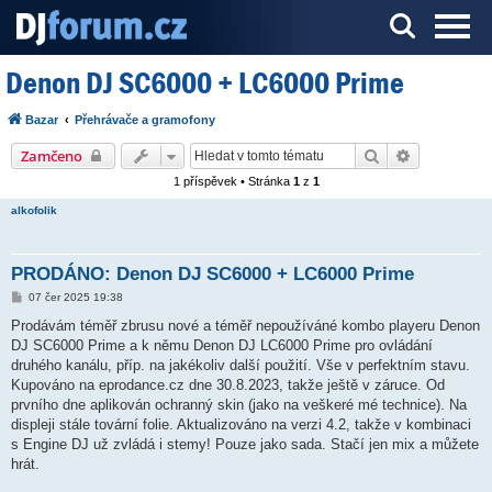
Denon DJ SC6000 + LC6000 Prime
Server o DJ technice a DJingu
Bazar
Přehrávače a gramofony
Hledat
Pokročilé h
Zamčeno
1 příspěvek • Stránka
1
z
1
alkofolik
PRODÁNO: Denon DJ SC6000 + LC6000 Prime
P
07 čer 2025 19:38
ř
í
Prodávám téměř zbrusu nové a téměř nepoužíváné kombo playeru Denon
s
DJ SC6000 Prime a k němu Denon DJ LC6000 Prime pro ovládání
p
ě
druhého kanálu, příp. na jakékoliv další použití. Vše v perfektním stavu.
v
Kupováno na eprodance.cz dne 30.8.2023, takže ještě v záruce. Od
e
k
prvního dne aplikován ochranný skin (jako na veškeré mé technice). Na
displeji stále tovární folie. Aktualizováno na verzi 4.2, takže v kombinaci
s Engine DJ už zvládá i stemy! Pouze jako sada. Stačí jen mix a můžete
hrát.