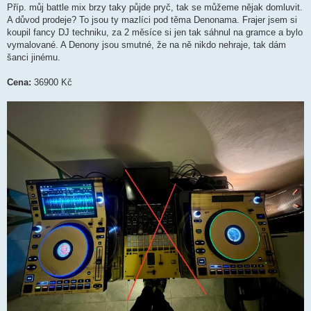
Příp. můj battle mix brzy taky půjde pryč, tak se můžeme nějak domluvit.
A důvod prodeje? To jsou ty mazlíci pod těma Denonama. Frajer jsem si
koupil fancy DJ techniku, za 2 měsíce si jen tak sáhnul na gramce a bylo
vymalované. A Denony jsou smutné, že na ně nikdo nehraje, tak dám
šanci jinému.
Cena:
36900 Kč