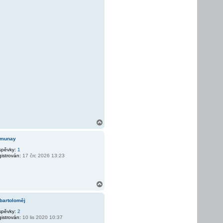
N
a
h
_munay
o
r
spěvky:
1
istrován:
17 črc 2026 13:23
u
N
a
h
bartoloměj
o
r
spěvky:
2
istrován:
10 lis 2020 10:37
u