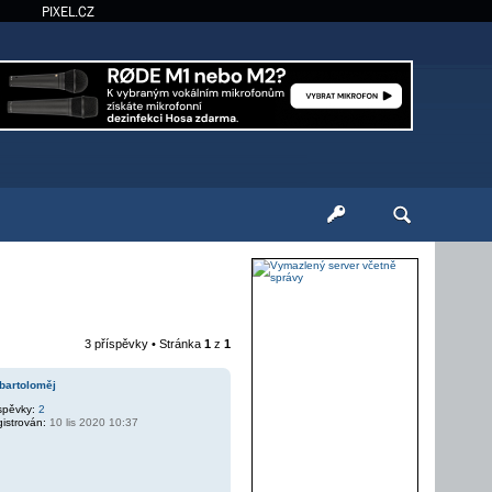
PIXEL.CZ
3 příspěvky • Stránka
1
z
1
bartoloměj
spěvky:
2
istrován:
10 lis 2020 10:37