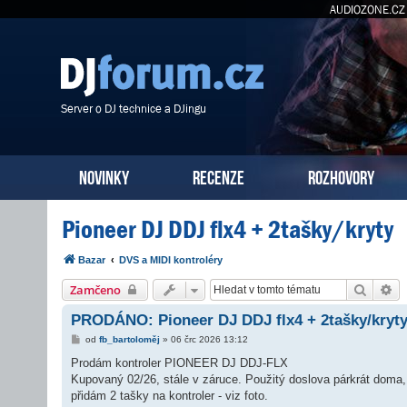
AUDIOZONE.CZ
Server o DJ technice a DJingu
NOVINKY
RECENZE
ROZHOVORY
Pioneer DJ DDJ flx4 + 2tašky/kryty
Bazar
DVS a MIDI kontroléry
Hledat
Po
Zamčeno
PRODÁNO: Pioneer DJ DDJ flx4 + 2tašky/kryt
P
od
fb_bartoloměj
»
06 črc 2026 13:12
ř
í
Prodám kontroler PIONEER DJ DDJ-FLX
s
Kupovaný 02/26, stále v záruce. Použitý doslova párkrát doma
p
ě
přidám 2 tašky na kontroler - viz foto.
v