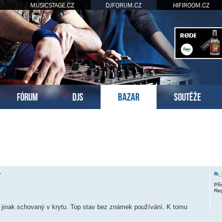
MUSICSTAGE.CZ
DJFORUM.CZ
HIFIROOM.CZ
FÓRUM
DJS
BAZAR
SOUTĚŽE
kročilé hledání
y
fb_
Pří
Reg
, jinak schovaný v krytu. Top stav bez známek používání. K tomu