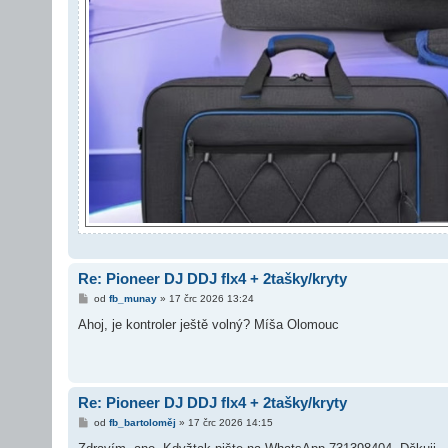
Re: Pioneer DJ DDJ flx4 + 2tašky/kryty
P
od
fb_munay
»
17 črc 2026 13:24
ř
í
Ahoj, je kontroler ještě volný? Míša Olomouc
s
p
ě
v
e
k
Re: Pioneer DJ DDJ flx4 + 2tašky/kryty
P
od
fb_bartoloměj
»
17 črc 2026 14:15
ř
í