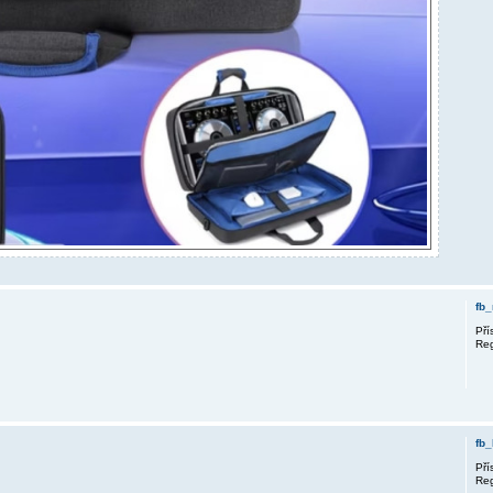
fb
Pří
Reg
fb_
Pří
Reg