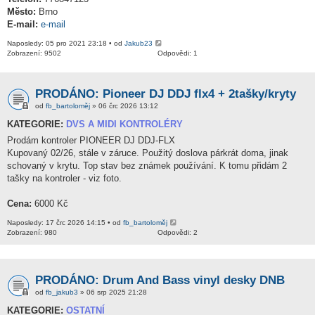
Město:
Brno
E-mail:
e-mail
Naposledy: 05 pro 2021 23:18 • od
Jakub23
Zobrazení: 9502
Odpovědi: 1
PRODÁNO: Pioneer DJ DDJ flx4 + 2tašky/kryty
od
fb_bartoloměj
» 06 črc 2026 13:12
KATEGORIE:
DVS A MIDI KONTROLÉRY
Prodám kontroler PIONEER DJ DDJ-FLX
Kupovaný 02/26, stále v záruce. Použitý doslova párkrát doma, jinak
schovaný v krytu. Top stav bez známek používání. K tomu přidám 2
tašky na kontroler - viz foto.
Cena:
6000 Kč
Naposledy: 17 črc 2026 14:15 • od
fb_bartoloměj
Zobrazení: 980
Odpovědi: 2
PRODÁNO: Drum And Bass vinyl desky DNB
od
fb_jakub3
» 06 srp 2025 21:28
KATEGORIE:
OSTATNÍ