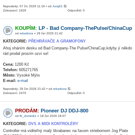
Naposledy: 07 črc 2026 11:16 • od
Juraj01
Zobrazení: 1926
Odpovědi: 0
KOUPÍM:
LP - Bad Company-ThePulse/ChinaCup
od
rebarbora
» 28 čer 2026 21:42
KATEGORIE:
PŘEHRÁVAČE A GRAMOFONY
Ahoj sháním desku od Bad Company-The Pulse/ChinaCup,kdyby jí někdo
rád prodal prosím ozvi se!
Cena:
1200 Kč
Telefon:
605271765
Město:
Vysoké Mýto
E-mail:
e-mail
Naposledy: 28 čer 2026 21:42 • od
rebarbora
Zobrazení: 2470
Odpovědi: 0
PRODÁM:
Pioneer DJ DDJ-800
od
fb_dominik1
» 18 čer 2026 18:07
KATEGORIE:
DVS A MIDI KONTROLÉRY
Controller má viditeľný malý škrabanec na ľavom striebornom Jog Plate