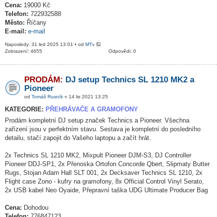
Cena:
19000 Kč
Telefon:
722932588
Město:
Říčany
E-mail:
e-mail
Naposledy: 31 led 2025 13:01 • od
MTv
Zobrazení: 4655
Odpovědi: 0
PRODÁM:
DJ setup Technics SL 1210 MK2 a
Pioneer
od
Tomáš Rusník
» 14 lis 2021 13:25
KATEGORIE:
PŘEHRÁVAČE A GRAMOFONY
Prodám kompletní DJ setup značek Technics a Pioneer. Všechna
zařízení jsou v perfektním stavu. Sestava je kompletní do posledního
detailu, stačí zapojit do Vašeho laptopu a začít hrát.
2x Technics SL 1210 MK2, Mixpult Pioneer DJM-S3, DJ Controller
Pioneer DDJ-SP1, 2x Přenoska Ortofon Concorde Qbert, Slipmaty Butter
Rugs, Stojan Adam Hall SLT 001, 2x Decksaver Technics SL 1210, 2x
Flight case Zono - kufry na gramofony, 8x Official Control Vinyl Serato,
2x USB kabel Neo Oyaide, Přepravní taška UDG Ultimate Producer Bag
Cena:
Dohodou
Telefon:
776847123