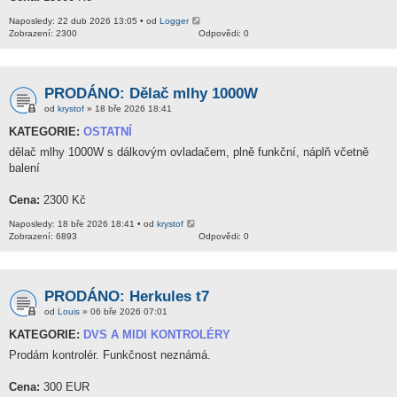
Naposledy: 22 dub 2026 13:05 • od
Logger
Zobrazení: 2300
Odpovědi: 0
PRODÁNO: Dělač mlhy 1000W
od
krystof
» 18 bře 2026 18:41
KATEGORIE:
OSTATNÍ
dělač mlhy 1000W s dálkovým ovladačem, plně funkční, náplň včetně
balení
Cena:
2300 Kč
Naposledy: 18 bře 2026 18:41 • od
krystof
Zobrazení: 6893
Odpovědi: 0
PRODÁNO: Herkules t7
od
Louis
» 06 bře 2026 07:01
KATEGORIE:
DVS A MIDI KONTROLÉRY
Prodám kontrolér. Funkčnost neznámá.
Cena:
300 EUR