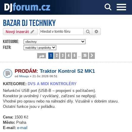
Bazar DJ techniky
Server o DJ technice a DJingu
Hledat
Pokročilé hledání
Nový inzerát
Kategorie:
Filtr:
1
2
3
4
5
35
Stránka
1
z
35
Další
…
PRODÁM:
Traktor Kontrol S2 MK1
od
Miraaja
» 21 črc 2026 06:51
KATEGORIE:
DVS A MIDI KONTROLÉRY
Nefunkční USB port (USB-B – propojení s počítačem).
Konektor je uvolněný / vyviklaný, zařízení se nepřipojí.
Vhodné pro opravu nebo na náhradní díly. Vizuálně v dobrém stavu.
Ostatní funkce jsou v pořádku.
Cena:
1500 Kč
Město:
Praha
E-mail:
e-mail