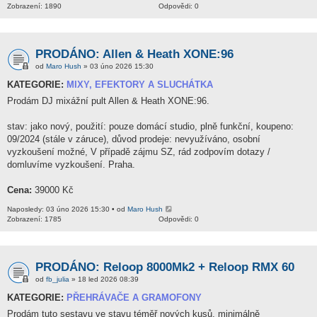
Zobrazení: 1890
Odpovědi: 0
PRODÁNO: Allen & Heath XONE:96
od
Maro Hush
» 03 úno 2026 15:30
KATEGORIE:
MIXY, EFEKTORY A SLUCHÁTKA
Prodám DJ mixážní pult Allen & Heath XONE:96.
stav: jako nový, použití: pouze domácí studio, plně funkční, koupeno:
09/2024 (stále v záruce), důvod prodeje: nevyužíváno, osobní
vyzkoušení možné, V případě zájmu SZ, rád zodpovím dotazy /
domluvíme vyzkoušení. Praha.
Cena:
39000 Kč
Naposledy: 03 úno 2026 15:30 • od
Maro Hush
Zobrazení: 1785
Odpovědi: 0
PRODÁNO: Reloop 8000Mk2 + Reloop RMX 60
od
fb_julia
» 18 led 2026 08:39
KATEGORIE:
PŘEHRÁVAČE A GRAMOFONY
Prodám tuto sestavu ve stavu téměř nových kusů, minimálně