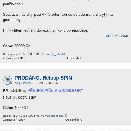
používanou.
Součástí nabídky jsou 4× Ortofon Concorde zdarma a 2 kryty na
gramofony.
Při rychlém jednání dovezu kamkoliv po republice.
...zobrazit více
Cena:
30000 Kč
Naposledy: 18 led 2026 08:39 • od
fb_julia
Zobrazení: 8359
Odpovědi: 0
PRODÁNO: Reloop SPIN
od
pk.kostal
» 07 led 2026 09:40
KATEGORIE:
PŘEHRÁVAČE A GRAMOFONY
Použitý, dobrý stav
Cena:
4000 Kč
Naposledy: 07 led 2026 09:40 • od
pk.kostal
Zobrazení: 8094
Odpovědi: 0