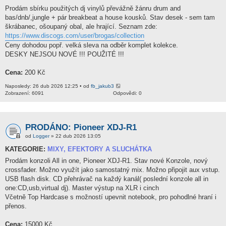
Prodám sbírku použitých dj vinylů převážně žánru drum and
bas/dnb/,jungle + pár breakbeat a house kousků. Stav desek - sem tam
škrábanec, ošoupaný obal, ale hrající. Seznam zde:
https://www.discogs.com/user/brogas/collection
Ceny dohodou popř. velká sleva na odběr komplet kolekce.
DESKY NEJSOU NOVÉ !!! POUŽITÉ !!!
Cena:
200 Kč
Naposledy: 26 dub 2026 12:25 • od
fb_jakub3
Zobrazení: 6091
Odpovědi: 0
PRODÁNO: Pioneer XDJ-R1
od
Logger
» 22 dub 2026 13:05
KATEGORIE:
MIXY, EFEKTORY A SLUCHÁTKA
Prodám konzoli All in one, Pioneer XDJ-R1. Stav nové Konzole, nový
crossfader. Možno využít jako samostatný mix. Možno připojit aux vstup.
USB flash disk. CD přehrávač na každý kanál( poslední konzole all in
one:CD,usb,virtual dj). Master výstup na XLR i cinch
Včetně Top Hardcase s možností upevnit notebook, pro pohodlné hraní i
přenos.
Cena:
15000 Kč