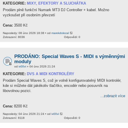
KATEGORIE:
MIXY, EFEKTORY A SLUCHÁTKA
Prodám plně funkční Numark MT3 DJ Controller + kabel. Možno
vyzkoušet při osobním převzetí
Cena:
3500 Kč
Naposledy: 08 úno 2026 18:38 • od
marekdolezal
Zobrazení: 8036
Odpovědi: 0
PRODÁNO: Special Waves S - MIDI s výměnnými
moduly
od
iv00vi
» 04 úno 2026 21:24
KATEGORIE:
DVS A MIDI KONTROLÉRY
Prodám Special Waves S, což je volně konfigurovatelný MIDI kontrolér,
kde si můžete dát jakékoliv tlačítko, encodér nebo posuvník na
libovolnou pozici.
...zobrazit více
Cena:
8200 Kč
Naposledy: 04 úno 2026 21:24 • od
iv00vi
Zobrazení: 8118
Odpovědi: 0