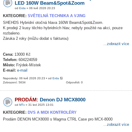
LED 160W Beam&Spot&Zoom
od
Erda
» 06 kvě 2026 20:23
KATEGORIE:
SVĚTELNÁ TECHNIKA A VJING
SHEHDS Hybridní otočná hlava 160W Beam&Spot&Zoom.
K prodeji 2 kusy těchto hybridních hlav, nebyly použité na akci, pouze
rozbaleno.
Záruka 2 roky (můžu dodat s fakturou)
...zobrazit více
Cena:
13000 Kč
Telefon:
604224059
Město:
Frýdek-Místek
E-mail:
e-mail
Naposledy: 06 kvě 2026 20:23 • od
Erda
Zobrazení: 5634
Odpovědi: 0
PRODÁM:
Denon DJ MCX8000
od
MTv
» 31 led 2025 13:01
KATEGORIE:
DVS A MIDI KONTROLÉRY
Prodám DENON MCX8000 s Magma CTRL Case pro MCX-8000
...zobrazit více