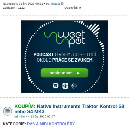
Naposledy: 21 črc 2026 06:51 • od
Miraaja
Zobrazení: 1122
Odpovědi: 0
KOUPÍM:
Native Instruments Traktor Kontrol S8
nebo S4 MK3
od
mirin.k
» 13 črc 2026 02:07
KATEGORIE:
DVS A MIDI KONTROLÉRY