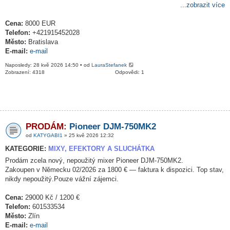
...zobrazit více
Cena:
8000 EUR
Telefon:
+421915452028
Město:
Bratislava
E-mail:
e-mail
Naposledy: 28 kvě 2026 14:50 • od
LauraStefanek
Zobrazení: 4318
Odpovědi: 1
PRODÁM:
Pioneer DJM-750MK2
od
KATYGABI1
» 25 kvě 2026 12:32
KATEGORIE:
MIXY, EFEKTORY A SLUCHÁTKA
Prodám zcela nový, nepoužitý mixer Pioneer DJM-750MK2.
Zakoupen v Německu 02/2026 za 1800 € — faktura k dispozici. Top stav,
nikdy nepoužitý.Pouze vážní zájemci.
Cena:
29000 Kč / 1200 €
Telefon:
601533534
Město:
Zlín
E-mail:
e-mail