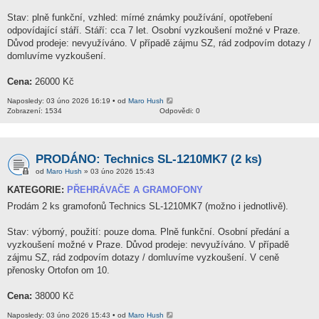
Stav: plně funkční, vzhled: mírné známky používání, opotřebení
odpovídající stáří. Stáří: cca 7 let. Osobní vyzkoušení možné v Praze.
Důvod prodeje: nevyužíváno. V případě zájmu SZ, rád zodpovím dotazy /
domluvíme vyzkoušení.
Cena:
26000 Kč
Naposledy: 03 úno 2026 16:19 • od
Maro Hush
Zobrazení: 1534
Odpovědi: 0
PRODÁNO: Technics SL-1210MK7 (2 ks)
od
Maro Hush
» 03 úno 2026 15:43
KATEGORIE:
PŘEHRÁVAČE A GRAMOFONY
Prodám 2 ks gramofonů Technics SL-1210MK7 (možno i jednotlivě).
Stav: výborný, použití: pouze doma. Plně funkční. Osobní předání a
vyzkoušení možné v Praze. Důvod prodeje: nevyužíváno. V případě
zájmu SZ, rád zodpovím dotazy / domluvíme vyzkoušení. V ceně
přenosky Ortofon om 10.
Cena:
38000 Kč
Naposledy: 03 úno 2026 15:43 • od
Maro Hush