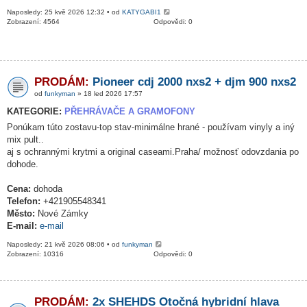
Naposledy: 25 kvě 2026 12:32 • od
KATYGABI1
Zobrazení: 4564
Odpovědi: 0
PRODÁM:
Pioneer cdj 2000 nxs2 + djm 900 nxs2
od
funkyman
» 18 led 2026 17:57
KATEGORIE:
PŘEHRÁVAČE A GRAMOFONY
Ponúkam túto zostavu-top stav-minimálne hrané - používam vinyly a iný
mix pult..
aj s ochrannými krytmi a original caseami.Praha/ možnosť odovzdania po
dohode.
Cena:
dohoda
Telefon:
+421905548341
Město:
Nové Zámky
E-mail:
e-mail
Naposledy: 21 kvě 2026 08:06 • od
funkyman
Zobrazení: 10316
Odpovědi: 0
PRODÁM:
2x SHEHDS Otočná hybridní hlava