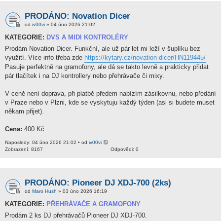
PRODÁNO: Novation Dicer
od
iv00vi
» 04 úno 2026 21:02
KATEGORIE:
DVS A MIDI KONTROLÉRY
Prodám Novation Dicer. Funkční, ale už pár let mi leží v šuplíku bez
využití. Více info třeba zde
https://kytary.cz/novation-dicer/HN119445/
Pasuje perfektně na gramofony, ale dá se takto levně a prakticky přidat
pár tlačítek i na DJ kontrollery nebo přehrávače či mixy.
V ceně není doprava, při platbě předem nabízím zásilkovnu, nebo předání
v Praze nebo v Plzni, kde se vyskytuju každý týden (asi si budete muset
někam přijet).
Cena:
400 Kč
Naposledy: 04 úno 2026 21:02 • od
iv00vi
Zobrazení: 8167
Odpovědi: 0
PRODÁNO: Pioneer DJ XDJ-700 (2ks)
od
Maro Hush
» 03 úno 2026 16:19
KATEGORIE:
PŘEHRÁVAČE A GRAMOFONY
Prodám 2 ks DJ přehrávačů Pioneer DJ XDJ-700.