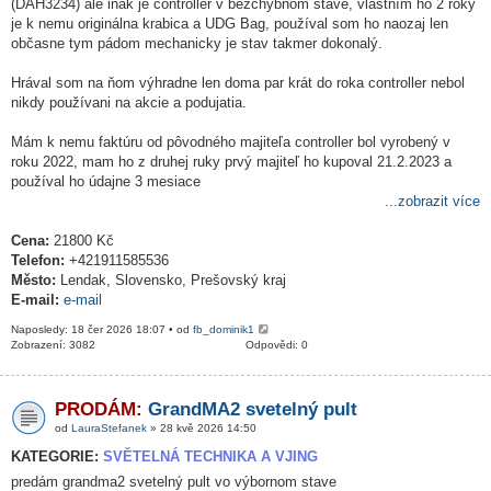
(DAH3234) ale inak je controller v bezchybnom stave, vlastním ho 2 roky
je k nemu originálna krabica a UDG Bag, používal som ho naozaj len
občasne tym pádom mechanicky je stav takmer dokonalý.
Hrával som na ňom výhradne len doma par krát do roka controller nebol
nikdy používani na akcie a podujatia.
Mám k nemu faktúru od pôvodného majiteľa controller bol vyrobený v
roku 2022, mam ho z druhej ruky prvý majiteľ ho kupoval 21.2.2023 a
používal ho údajne 3 mesiace
...zobrazit více
Cena:
21800 Kč
Telefon:
+421911585536
Město:
Lendak, Slovensko, Prešovský kraj
E-mail:
e-mail
Naposledy: 18 čer 2026 18:07 • od
fb_dominik1
Zobrazení: 3082
Odpovědi: 0
PRODÁM:
GrandMA2 svetelný pult
od
LauraStefanek
» 28 kvě 2026 14:50
KATEGORIE:
SVĚTELNÁ TECHNIKA A VJING
predám grandma2 svetelný pult vo výbornom stave