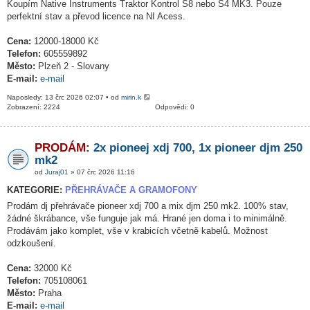
Koupím Native Instruments Traktor Kontrol S8 nebo S4 MK3. Pouze
perfektní stav a převod licence na NI Acess.
Cena:
12000-18000 Kč
Telefon:
605559892
Město:
Plzeň 2 - Slovany
E-mail:
e-mail
Naposledy: 13 črc 2026 02:07 • od
mirin.k
Zobrazení: 2224
Odpovědi: 0
PRODÁM:
2x pioneej xdj 700, 1x pioneer djm 250
mk2
od
Juraj01
» 07 črc 2026 11:16
KATEGORIE:
PŘEHRÁVAČE A GRAMOFONY
Prodám dj přehrávače pioneer xdj 700 a mix djm 250 mk2. 100% stav,
žádné škrábance, vše funguje jak má. Hrané jen doma i to minimálně.
Prodávám jako komplet, vše v krabicích včetně kabelů. Možnost
odzkoušení.
Cena:
32000 Kč
Telefon:
705108061
Město:
Praha
E-mail:
e-mail