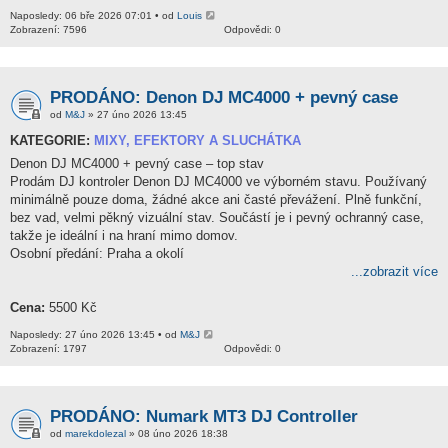
Naposledy: 06 bře 2026 07:01 • od
Louis
Zobrazení: 7596
Odpovědi: 0
PRODÁNO: Denon DJ MC4000 + pevný case
od
M&J
» 27 úno 2026 13:45
KATEGORIE:
MIXY, EFEKTORY A SLUCHÁTKA
Denon DJ MC4000 + pevný case – top stav
Prodám DJ kontroler Denon DJ MC4000 ve výborném stavu. Používaný
minimálně pouze doma, žádné akce ani časté převážení. Plně funkční,
bez vad, velmi pěkný vizuální stav. Součástí je i pevný ochranný case,
takže je ideální i na hraní mimo domov.
Osobní předání: Praha a okolí
...zobrazit více
Cena:
5500 Kč
Naposledy: 27 úno 2026 13:45 • od
M&J
Zobrazení: 1797
Odpovědi: 0
PRODÁNO: Numark MT3 DJ Controller
od
marekdolezal
» 08 úno 2026 18:38