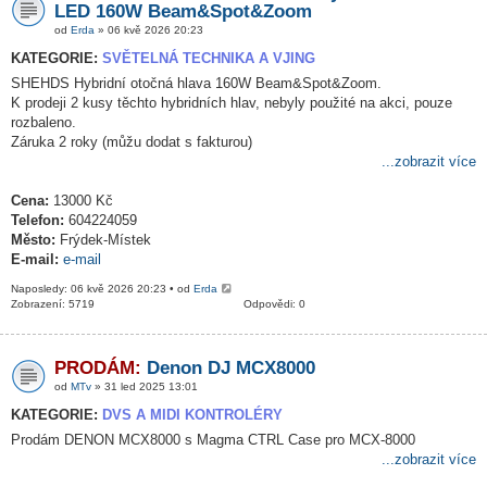
LED 160W Beam&Spot&Zoom
od
Erda
» 06 kvě 2026 20:23
KATEGORIE:
SVĚTELNÁ TECHNIKA A VJING
SHEHDS Hybridní otočná hlava 160W Beam&Spot&Zoom.
K prodeji 2 kusy těchto hybridních hlav, nebyly použité na akci, pouze
rozbaleno.
Záruka 2 roky (můžu dodat s fakturou)
...zobrazit více
Cena:
13000 Kč
Telefon:
604224059
Město:
Frýdek-Místek
E-mail:
e-mail
Naposledy: 06 kvě 2026 20:23 • od
Erda
Zobrazení: 5719
Odpovědi: 0
PRODÁM:
Denon DJ MCX8000
od
MTv
» 31 led 2025 13:01
KATEGORIE:
DVS A MIDI KONTROLÉRY
Prodám DENON MCX8000 s Magma CTRL Case pro MCX-8000
...zobrazit více