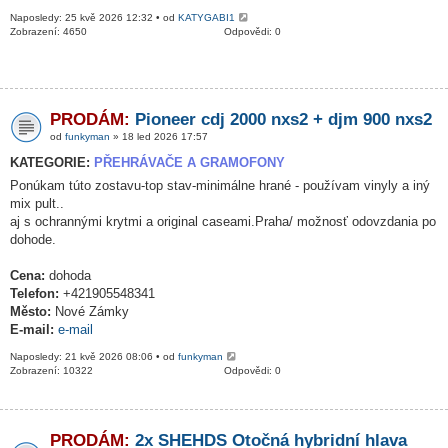
Naposledy: 25 kvě 2026 12:32 • od
KATYGABI1
Zobrazení: 4650
Odpovědi: 0
PRODÁM:
Pioneer cdj 2000 nxs2 + djm 900 nxs2
od
funkyman
» 18 led 2026 17:57
KATEGORIE:
PŘEHRÁVAČE A GRAMOFONY
Ponúkam túto zostavu-top stav-minimálne hrané - používam vinyly a iný
mix pult..
aj s ochrannými krytmi a original caseami.Praha/ možnosť odovzdania po
dohode.
Cena:
dohoda
Telefon:
+421905548341
Město:
Nové Zámky
E-mail:
e-mail
Naposledy: 21 kvě 2026 08:06 • od
funkyman
Zobrazení: 10322
Odpovědi: 0
PRODÁM:
2x SHEHDS Otočná hybridní hlava