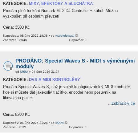
KATEGORIE:
MIXY, EFEKTORY A SLUCHÁTKA
Prodám plně funkční Numark MT3 DJ Controller + kabel. Možno
vyzkoušet při osobním převzetí
Cena:
3500 Kč
Naposledy: 08 úno 2026 18:38 • od
marekdolezal
Zobrazení: 8038
Odpovědi: 0
PRODÁNO: Special Waves S - MIDI s výměnnými
moduly
od
iv00vi
» 04 úno 2026 21:24
KATEGORIE:
DVS A MIDI KONTROLÉRY
Prodám Special Waves S, což je volně konfigurovatelný MIDI kontrolér,
kde si můžete dát jakékoliv tlačítko, encodér nebo posuvník na
libovolnou pozici.
...zobrazit více
Cena:
8200 Kč
Naposledy: 04 úno 2026 21:24 • od
iv00vi
Zobrazení: 8121
Odpovědi: 0