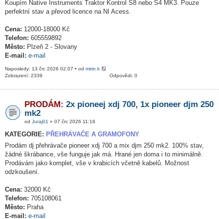
Koupím Native Instruments Traktor Kontrol S8 nebo S4 MK3. Pouze
perfektní stav a převod licence na NI Acess.
Cena:
12000-18000 Kč
Telefon:
605559892
Město:
Plzeň 2 - Slovany
E-mail:
e-mail
Naposledy: 13 črc 2026 02:07 • od
mirin.k
Zobrazení: 2339
Odpovědi: 0
PRODÁM:
2x pioneej xdj 700, 1x pioneer djm 250
mk2
od
Juraj01
» 07 črc 2026 11:16
KATEGORIE:
PŘEHRÁVAČE A GRAMOFONY
Prodám dj přehrávače pioneer xdj 700 a mix djm 250 mk2. 100% stav,
žádné škrábance, vše funguje jak má. Hrané jen doma i to minimálně.
Prodávám jako komplet, vše v krabicích včetně kabelů. Možnost
odzkoušení.
Cena:
32000 Kč
Telefon:
705108061
Město:
Praha
E-mail:
e-mail