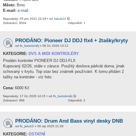
Město:
Brno
E-mail:
e-mail
Naposledy: 05 pro 2021 23:18 • od
Jakub23
Zobrazení: 9504
Odpovědi: 1
PRODÁNO: Pioneer DJ DDJ flx4 + 2tašky/kryty
od
fb_bartoloměj
» 06 črc 2026 13:12
KATEGORIE:
DVS A MIDI KONTROLÉRY
Prodám kontroler PIONEER DJ DDJ-FLX
Kupovaný 02/26, stále v záruce. Použitý doslova párkrát doma, jinak
schovaný v krytu. Top stav bez známek používání. K tomu přidám 2
tašky na kontroler - viz foto.
Cena:
6000 Kč
Naposledy: 17 črc 2026 14:15 • od
fb_bartoloměj
Zobrazení: 986
Odpovědi: 2
PRODÁNO: Drum And Bass vinyl desky DNB
od
fb_jakub3
» 06 srp 2025 21:28
KATEGORIE:
OSTATNÍ