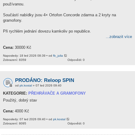
používanou.
Součástí nabídky jsou 4× Ortofon Concorde zdarma a 2 kryty na
gramofony.
Při rychlém jednání dovezu kamkoliv po republice.
...zobrazit více
Cena:
30000 Kč
Naposledy: 18 led 2026 08:39 • od
fb_julia
Zobrazení: 8359
Odpovědi: 0
PRODÁNO: Reloop SPIN
od
pk.kostal
» 07 led 2026 09:40
KATEGORIE:
PŘEHRÁVAČE A GRAMOFONY
Použitý, dobrý stav
Cena:
4000 Kč
Naposledy: 07 led 2026 09:40 • od
pk.kostal
Zobrazení: 8095
Odpovědi: 0