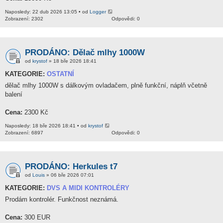
Naposledy: 22 dub 2026 13:05 • od
Logger
Zobrazení: 2302
Odpovědi: 0
PRODÁNO: Dělač mlhy 1000W
od
krystof
» 18 bře 2026 18:41
KATEGORIE:
OSTATNÍ
dělač mlhy 1000W s dálkovým ovladačem, plně funkční, náplň včetně
balení
Cena:
2300 Kč
Naposledy: 18 bře 2026 18:41 • od
krystof
Zobrazení: 6897
Odpovědi: 0
PRODÁNO: Herkules t7
od
Louis
» 06 bře 2026 07:01
KATEGORIE:
DVS A MIDI KONTROLÉRY
Prodám kontrolér. Funkčnost neznámá.
Cena:
300 EUR