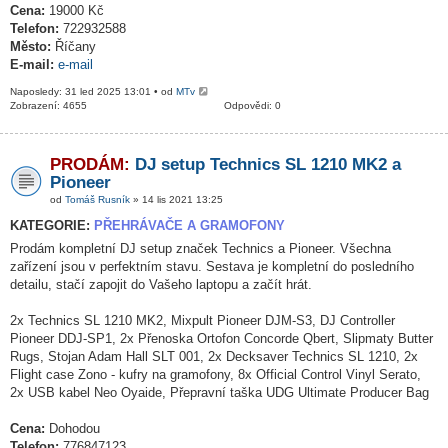
Cena:
19000 Kč
Telefon:
722932588
Město:
Říčany
E-mail:
e-mail
Naposledy: 31 led 2025 13:01 • od
MTv
Zobrazení: 4655
Odpovědi: 0
PRODÁM:
DJ setup Technics SL 1210 MK2 a
Pioneer
od
Tomáš Rusník
» 14 lis 2021 13:25
KATEGORIE:
PŘEHRÁVAČE A GRAMOFONY
Prodám kompletní DJ setup značek Technics a Pioneer. Všechna
zařízení jsou v perfektním stavu. Sestava je kompletní do posledního
detailu, stačí zapojit do Vašeho laptopu a začít hrát.
2x Technics SL 1210 MK2, Mixpult Pioneer DJM-S3, DJ Controller
Pioneer DDJ-SP1, 2x Přenoska Ortofon Concorde Qbert, Slipmaty Butter
Rugs, Stojan Adam Hall SLT 001, 2x Decksaver Technics SL 1210, 2x
Flight case Zono - kufry na gramofony, 8x Official Control Vinyl Serato,
2x USB kabel Neo Oyaide, Přepravní taška UDG Ultimate Producer Bag
Cena:
Dohodou
Telefon:
776847123