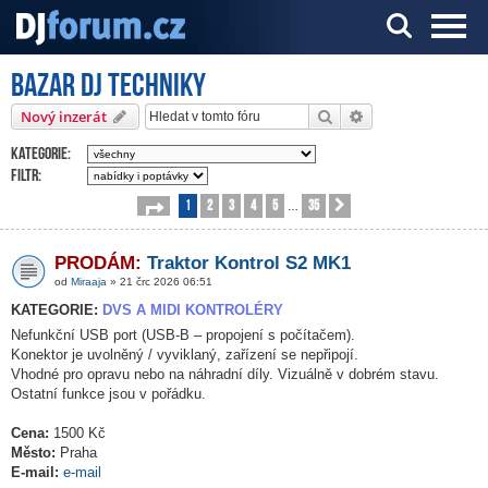
Bazar DJ techniky
Server o DJ technice a DJingu
Hledat
Pokročilé hledání
Nový inzerát
Kategorie:
Filtr:
1
2
3
4
5
35
Stránka
1
z
35
Další
…
PRODÁM:
Traktor Kontrol S2 MK1
od
Miraaja
» 21 črc 2026 06:51
KATEGORIE:
DVS A MIDI KONTROLÉRY
Nefunkční USB port (USB-B – propojení s počítačem).
Konektor je uvolněný / vyviklaný, zařízení se nepřipojí.
Vhodné pro opravu nebo na náhradní díly. Vizuálně v dobrém stavu.
Ostatní funkce jsou v pořádku.
Cena:
1500 Kč
Město:
Praha
E-mail:
e-mail