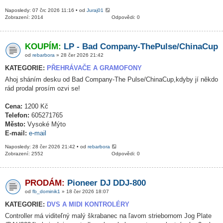
Naposledy: 07 črc 2026 11:16 • od
Juraj01
Zobrazení: 2014
Odpovědi: 0
KOUPÍM:
LP - Bad Company-ThePulse/ChinaCup
od
rebarbora
» 28 čer 2026 21:42
KATEGORIE:
PŘEHRÁVAČE A GRAMOFONY
Ahoj sháním desku od Bad Company-The Pulse/ChinaCup,kdyby jí někdo
rád prodal prosím ozvi se!
Cena:
1200 Kč
Telefon:
605271765
Město:
Vysoké Mýto
E-mail:
e-mail
Naposledy: 28 čer 2026 21:42 • od
rebarbora
Zobrazení: 2552
Odpovědi: 0
PRODÁM:
Pioneer DJ DDJ-800
od
fb_dominik1
» 18 čer 2026 18:07
KATEGORIE:
DVS A MIDI KONTROLÉRY
Controller má viditeľný malý škrabanec na ľavom striebornom Jog Plate