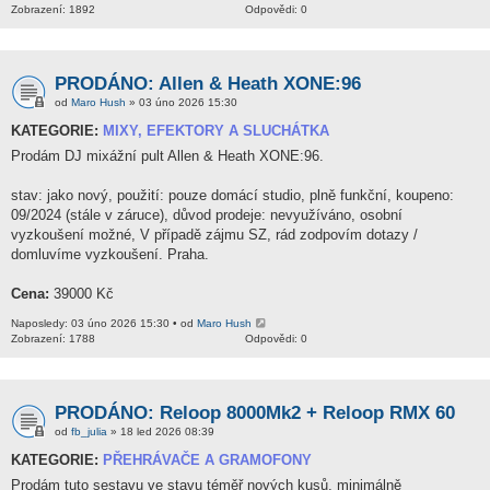
Zobrazení: 1892
Odpovědi: 0
PRODÁNO: Allen & Heath XONE:96
od
Maro Hush
» 03 úno 2026 15:30
KATEGORIE:
MIXY, EFEKTORY A SLUCHÁTKA
Prodám DJ mixážní pult Allen & Heath XONE:96.
stav: jako nový, použití: pouze domácí studio, plně funkční, koupeno:
09/2024 (stále v záruce), důvod prodeje: nevyužíváno, osobní
vyzkoušení možné, V případě zájmu SZ, rád zodpovím dotazy /
domluvíme vyzkoušení. Praha.
Cena:
39000 Kč
Naposledy: 03 úno 2026 15:30 • od
Maro Hush
Zobrazení: 1788
Odpovědi: 0
PRODÁNO: Reloop 8000Mk2 + Reloop RMX 60
od
fb_julia
» 18 led 2026 08:39
KATEGORIE:
PŘEHRÁVAČE A GRAMOFONY
Prodám tuto sestavu ve stavu téměř nových kusů, minimálně