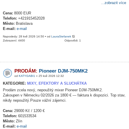
...zobrazit více
Cena:
8000 EUR
Telefon:
+421915452028
Město:
Bratislava
E-mail:
e-mail
Naposledy: 28 kvě 2026 14:50 • od
LauraStefanek
Zobrazení: 4400
Odpovědi: 1
PRODÁM:
Pioneer DJM-750MK2
od
KATYGABI1
» 25 kvě 2026 12:32
KATEGORIE:
MIXY, EFEKTORY A SLUCHÁTKA
Prodám zcela nový, nepoužitý mixer Pioneer DJM-750MK2.
Zakoupen v Německu 02/2026 za 1800 € — faktura k dispozici. Top stav,
nikdy nepoužitý.Pouze vážní zájemci.
Cena:
29000 Kč / 1200 €
Telefon:
601533534
Město:
Zlín
E-mail:
e-mail