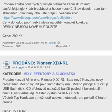
Prodám sbírku použitých dj vinylů převážně žánru drum and
bas/dnb/,jungle + pár breakbeat a house kousků. Stav desek - sem tam
škrábanec, ošoupaný obal, ale hrající. Seznam zde:
https://www.discogs.com/user/brogas/collection
Ceny dohodou popř. velká sleva na odběr komplet kolekce.
DESKY NEJSOU NOVÉ !!! POUŽITÉ !!!
Cena:
200 Kč
Naposledy: 26 dub 2026 12:25 • od
fb_jakub3
Zobrazení: 6091
Odpovědi: 0
PRODÁNO: Pioneer XDJ-R1
od
Logger
» 22 dub 2026 13:05
KATEGORIE:
MIXY, EFEKTORY A SLUCHÁTKA
Prodám konzoli All in one, Pioneer XDJ-R1. Stav nové Konzole, nový
crossfader. Možno využít jako samostatný mix. Možno připojit aux vstup.
USB flash disk. CD přehrávač na každý kanál( poslední konzole all in
one:CD,usb,virtual dj). Master výstup na XLR i cinch
Včetně Top Hardcase s možností upevnit notebook, pro pohodlné hraní i
přenos.
Cena:
15000 Kč