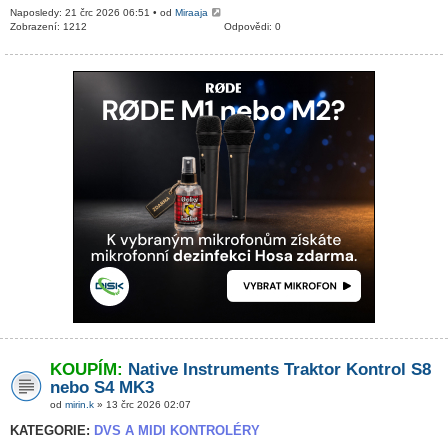
Naposledy: 21 črc 2026 06:51 • od
Miraaja
Zobrazení: 1212
Odpovědi: 0
KOUPÍM:
Native Instruments Traktor Kontrol S8
nebo S4 MK3
od
mirin.k
» 13 črc 2026 02:07
KATEGORIE:
DVS A MIDI KONTROLÉRY