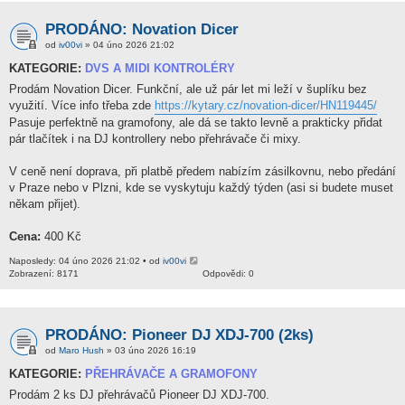
PRODÁNO: Novation Dicer
od
iv00vi
» 04 úno 2026 21:02
KATEGORIE:
DVS A MIDI KONTROLÉRY
Prodám Novation Dicer. Funkční, ale už pár let mi leží v šuplíku bez
využití. Více info třeba zde
https://kytary.cz/novation-dicer/HN119445/
Pasuje perfektně na gramofony, ale dá se takto levně a prakticky přidat
pár tlačítek i na DJ kontrollery nebo přehrávače či mixy.
V ceně není doprava, při platbě předem nabízím zásilkovnu, nebo předání
v Praze nebo v Plzni, kde se vyskytuju každý týden (asi si budete muset
někam přijet).
Cena:
400 Kč
Naposledy: 04 úno 2026 21:02 • od
iv00vi
Zobrazení: 8171
Odpovědi: 0
PRODÁNO: Pioneer DJ XDJ-700 (2ks)
od
Maro Hush
» 03 úno 2026 16:19
KATEGORIE:
PŘEHRÁVAČE A GRAMOFONY
Prodám 2 ks DJ přehrávačů Pioneer DJ XDJ-700.