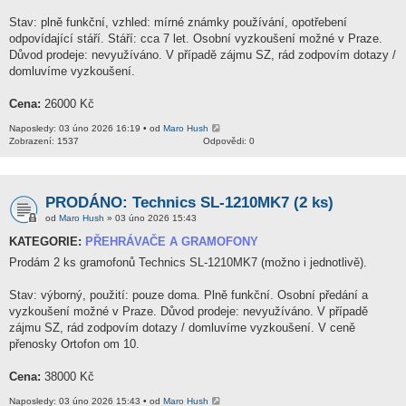
Stav: plně funkční, vzhled: mírné známky používání, opotřebení
odpovídající stáří. Stáří: cca 7 let. Osobní vyzkoušení možné v Praze.
Důvod prodeje: nevyužíváno. V případě zájmu SZ, rád zodpovím dotazy /
domluvíme vyzkoušení.
Cena:
26000 Kč
Naposledy: 03 úno 2026 16:19 • od
Maro Hush
Zobrazení: 1537
Odpovědi: 0
PRODÁNO: Technics SL-1210MK7 (2 ks)
od
Maro Hush
» 03 úno 2026 15:43
KATEGORIE:
PŘEHRÁVAČE A GRAMOFONY
Prodám 2 ks gramofonů Technics SL-1210MK7 (možno i jednotlivě).
Stav: výborný, použití: pouze doma. Plně funkční. Osobní předání a
vyzkoušení možné v Praze. Důvod prodeje: nevyužíváno. V případě
zájmu SZ, rád zodpovím dotazy / domluvíme vyzkoušení. V ceně
přenosky Ortofon om 10.
Cena:
38000 Kč
Naposledy: 03 úno 2026 15:43 • od
Maro Hush