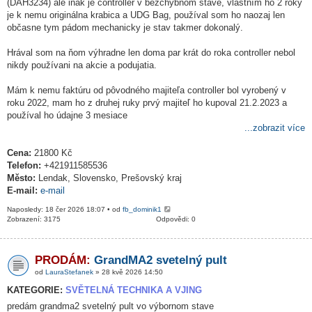
(DAH3234) ale inak je controller v bezchybnom stave, vlastním ho 2 roky
je k nemu originálna krabica a UDG Bag, používal som ho naozaj len
občasne tym pádom mechanicky je stav takmer dokonalý.
Hrával som na ňom výhradne len doma par krát do roka controller nebol
nikdy používani na akcie a podujatia.
Mám k nemu faktúru od pôvodného majiteľa controller bol vyrobený v
roku 2022, mam ho z druhej ruky prvý majiteľ ho kupoval 21.2.2023 a
používal ho údajne 3 mesiace
...zobrazit více
Cena:
21800 Kč
Telefon:
+421911585536
Město:
Lendak, Slovensko, Prešovský kraj
E-mail:
e-mail
Naposledy: 18 čer 2026 18:07 • od
fb_dominik1
Zobrazení: 3175
Odpovědi: 0
PRODÁM:
GrandMA2 svetelný pult
od
LauraStefanek
» 28 kvě 2026 14:50
KATEGORIE:
SVĚTELNÁ TECHNIKA A VJING
predám grandma2 svetelný pult vo výbornom stave