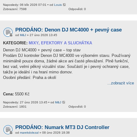
Naposledy: 06 bře 2026 07:01 • od
Louis
Zobrazení: 7598
Odpovědi: 0
PRODÁNO: Denon DJ MC4000 + pevný case
od
M&J
» 27 úno 2026 13:45
KATEGORIE:
MIXY, EFEKTORY A SLUCHÁTKA
Denon DJ MC4000 + pevný case – top stav
Prodám DJ kontroler Denon DJ MC4000 ve výborném stavu. Používaný
minimálně pouze doma, žádné akce ani časté převážení. Plně funkční,
bez vad, velmi pěkný vizuální stav. Součástí je i pevný ochranný case,
takže je ideální i na hraní mimo domov.
Osobní předání: Praha a okolí
...zobrazit více
Cena:
5500 Kč
Naposledy: 27 úno 2026 13:45 • od
M&J
Zobrazení: 1801
Odpovědi: 0
PRODÁNO: Numark MT3 DJ Controller
od
marekdolezal
» 08 úno 2026 18:38