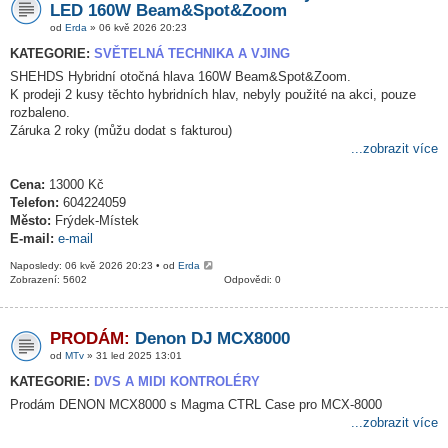
LED 160W Beam&Spot&Zoom
od
Erda
» 06 kvě 2026 20:23
KATEGORIE:
SVĚTELNÁ TECHNIKA A VJING
SHEHDS Hybridní otočná hlava 160W Beam&Spot&Zoom.
K prodeji 2 kusy těchto hybridních hlav, nebyly použité na akci, pouze
rozbaleno.
Záruka 2 roky (můžu dodat s fakturou)
...zobrazit více
Cena:
13000 Kč
Telefon:
604224059
Město:
Frýdek-Místek
E-mail:
e-mail
Naposledy: 06 kvě 2026 20:23 • od
Erda
Zobrazení: 5602
Odpovědi: 0
PRODÁM:
Denon DJ MCX8000
od
MTv
» 31 led 2025 13:01
KATEGORIE:
DVS A MIDI KONTROLÉRY
Prodám DENON MCX8000 s Magma CTRL Case pro MCX-8000
...zobrazit více