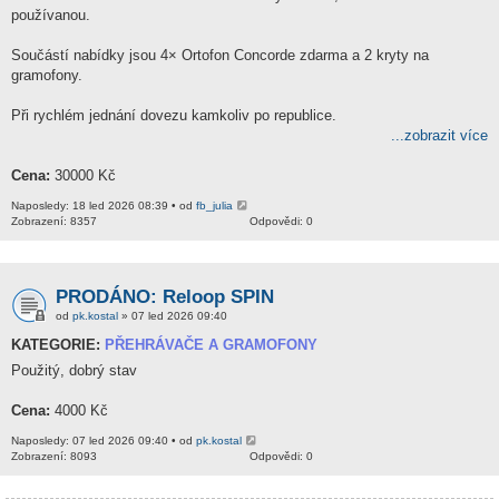
používanou.
Součástí nabídky jsou 4× Ortofon Concorde zdarma a 2 kryty na
gramofony.
Při rychlém jednání dovezu kamkoliv po republice.
...zobrazit více
Cena:
30000 Kč
Naposledy: 18 led 2026 08:39 • od
fb_julia
Zobrazení: 8357
Odpovědi: 0
PRODÁNO: Reloop SPIN
od
pk.kostal
» 07 led 2026 09:40
KATEGORIE:
PŘEHRÁVAČE A GRAMOFONY
Použitý, dobrý stav
Cena:
4000 Kč
Naposledy: 07 led 2026 09:40 • od
pk.kostal
Zobrazení: 8093
Odpovědi: 0