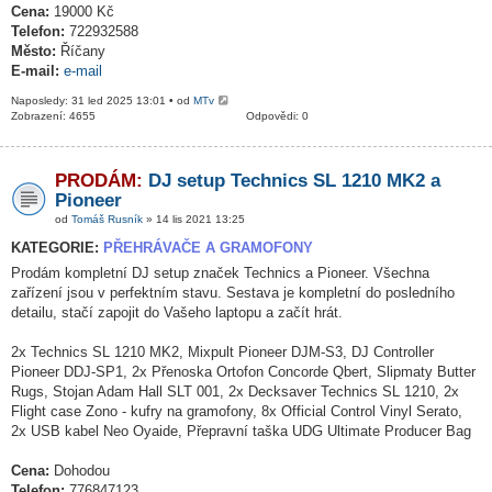
Cena:
19000 Kč
Telefon:
722932588
Město:
Říčany
E-mail:
e-mail
Naposledy: 31 led 2025 13:01 • od
MTv
Zobrazení: 4655
Odpovědi: 0
PRODÁM:
DJ setup Technics SL 1210 MK2 a
Pioneer
od
Tomáš Rusník
» 14 lis 2021 13:25
KATEGORIE:
PŘEHRÁVAČE A GRAMOFONY
Prodám kompletní DJ setup značek Technics a Pioneer. Všechna
zařízení jsou v perfektním stavu. Sestava je kompletní do posledního
detailu, stačí zapojit do Vašeho laptopu a začít hrát.
2x Technics SL 1210 MK2, Mixpult Pioneer DJM-S3, DJ Controller
Pioneer DDJ-SP1, 2x Přenoska Ortofon Concorde Qbert, Slipmaty Butter
Rugs, Stojan Adam Hall SLT 001, 2x Decksaver Technics SL 1210, 2x
Flight case Zono - kufry na gramofony, 8x Official Control Vinyl Serato,
2x USB kabel Neo Oyaide, Přepravní taška UDG Ultimate Producer Bag
Cena:
Dohodou
Telefon:
776847123