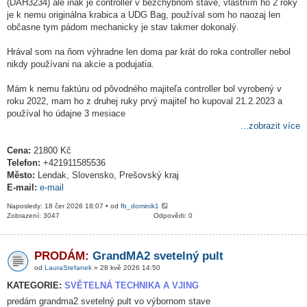
(DAH3234) ale inak je controller v bezchybnom stave, vlastním ho 2 roky
je k nemu originálna krabica a UDG Bag, používal som ho naozaj len
občasne tym pádom mechanicky je stav takmer dokonalý.
Hrával som na ňom výhradne len doma par krát do roka controller nebol
nikdy používani na akcie a podujatia.
Mám k nemu faktúru od pôvodného majiteľa controller bol vyrobený v
roku 2022, mam ho z druhej ruky prvý majiteľ ho kupoval 21.2.2023 a
používal ho údajne 3 mesiace
...zobrazit více
Cena:
21800 Kč
Telefon:
+421911585536
Město:
Lendak, Slovensko, Prešovský kraj
E-mail:
e-mail
Naposledy: 18 čer 2026 18:07 • od
fb_dominik1
Zobrazení: 3047
Odpovědi: 0
PRODÁM:
GrandMA2 svetelný pult
od
LauraStefanek
» 28 kvě 2026 14:50
KATEGORIE:
SVĚTELNÁ TECHNIKA A VJING
predám grandma2 svetelný pult vo výbornom stave