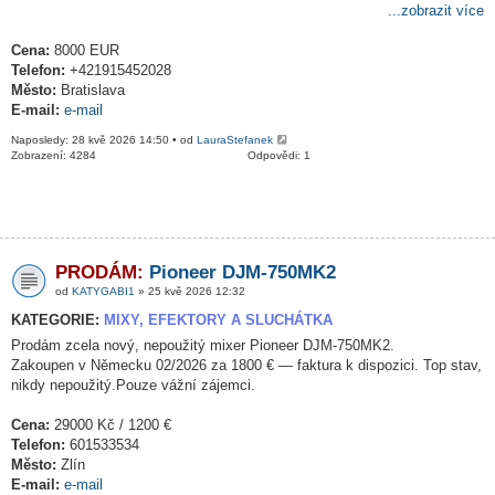
...zobrazit více
Cena:
8000 EUR
Telefon:
+421915452028
Město:
Bratislava
E-mail:
e-mail
Naposledy: 28 kvě 2026 14:50 • od
LauraStefanek
Zobrazení: 4284
Odpovědi: 1
PRODÁM:
Pioneer DJM-750MK2
od
KATYGABI1
» 25 kvě 2026 12:32
KATEGORIE:
MIXY, EFEKTORY A SLUCHÁTKA
Prodám zcela nový, nepoužitý mixer Pioneer DJM-750MK2.
Zakoupen v Německu 02/2026 za 1800 € — faktura k dispozici. Top stav,
nikdy nepoužitý.Pouze vážní zájemci.
Cena:
29000 Kč / 1200 €
Telefon:
601533534
Město:
Zlín
E-mail:
e-mail