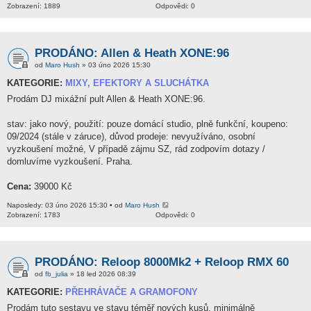
Zobrazení: 1889
Odpovědi: 0
PRODÁNO: Allen & Heath XONE:96
od
Maro Hush
» 03 úno 2026 15:30
KATEGORIE:
MIXY, EFEKTORY A SLUCHÁTKA
Prodám DJ mixážní pult Allen & Heath XONE:96.
stav: jako nový, použití: pouze domácí studio, plně funkční, koupeno:
09/2024 (stále v záruce), důvod prodeje: nevyužíváno, osobní
vyzkoušení možné, V případě zájmu SZ, rád zodpovím dotazy /
domluvíme vyzkoušení. Praha.
Cena:
39000 Kč
Naposledy: 03 úno 2026 15:30 • od
Maro Hush
Zobrazení: 1783
Odpovědi: 0
PRODÁNO: Reloop 8000Mk2 + Reloop RMX 60
od
fb_julia
» 18 led 2026 08:39
KATEGORIE:
PŘEHRÁVAČE A GRAMOFONY
Prodám tuto sestavu ve stavu téměř nových kusů, minimálně