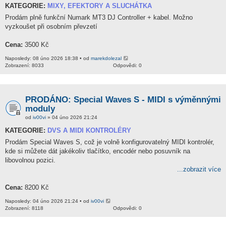
KATEGORIE:
MIXY, EFEKTORY A SLUCHÁTKA
Prodám plně funkční Numark MT3 DJ Controller + kabel. Možno
vyzkoušet při osobním převzetí
Cena:
3500 Kč
Naposledy: 08 úno 2026 18:38 • od
marekdolezal
Zobrazení: 8033
Odpovědi: 0
PRODÁNO: Special Waves S - MIDI s výměnnými
moduly
od
iv00vi
» 04 úno 2026 21:24
KATEGORIE:
DVS A MIDI KONTROLÉRY
Prodám Special Waves S, což je volně konfigurovatelný MIDI kontrolér,
kde si můžete dát jakékoliv tlačítko, encodér nebo posuvník na
libovolnou pozici.
...zobrazit více
Cena:
8200 Kč
Naposledy: 04 úno 2026 21:24 • od
iv00vi
Zobrazení: 8118
Odpovědi: 0