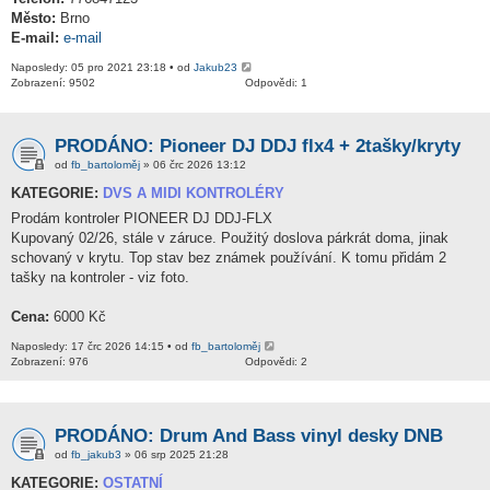
Město:
Brno
E-mail:
e-mail
Naposledy: 05 pro 2021 23:18 • od
Jakub23
Zobrazení: 9502
Odpovědi: 1
PRODÁNO: Pioneer DJ DDJ flx4 + 2tašky/kryty
od
fb_bartoloměj
» 06 črc 2026 13:12
KATEGORIE:
DVS A MIDI KONTROLÉRY
Prodám kontroler PIONEER DJ DDJ-FLX
Kupovaný 02/26, stále v záruce. Použitý doslova párkrát doma, jinak
schovaný v krytu. Top stav bez známek používání. K tomu přidám 2
tašky na kontroler - viz foto.
Cena:
6000 Kč
Naposledy: 17 črc 2026 14:15 • od
fb_bartoloměj
Zobrazení: 976
Odpovědi: 2
PRODÁNO: Drum And Bass vinyl desky DNB
od
fb_jakub3
» 06 srp 2025 21:28
KATEGORIE:
OSTATNÍ