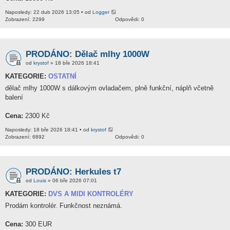
Naposledy: 22 dub 2026 13:05 • od
Logger
Zobrazení: 2299
Odpovědi: 0
PRODÁNO: Dělač mlhy 1000W
od
krystof
» 18 bře 2026 18:41
KATEGORIE:
OSTATNÍ
dělač mlhy 1000W s dálkovým ovladačem, plně funkční, náplň včetně
balení
Cena:
2300 Kč
Naposledy: 18 bře 2026 18:41 • od
krystof
Zobrazení: 6892
Odpovědi: 0
PRODÁNO: Herkules t7
od
Louis
» 06 bře 2026 07:01
KATEGORIE:
DVS A MIDI KONTROLÉRY
Prodám kontrolér. Funkčnost neznámá.
Cena:
300 EUR