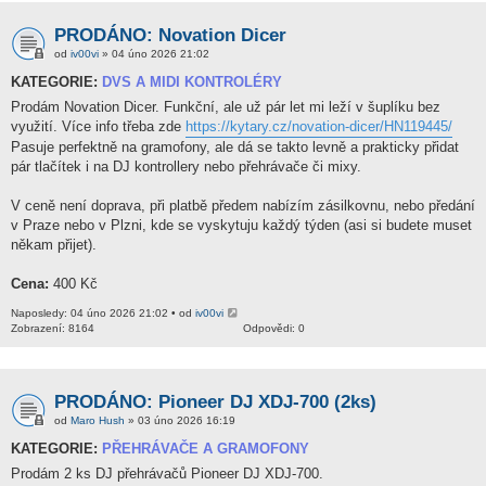
PRODÁNO: Novation Dicer
od
iv00vi
» 04 úno 2026 21:02
KATEGORIE:
DVS A MIDI KONTROLÉRY
Prodám Novation Dicer. Funkční, ale už pár let mi leží v šuplíku bez
využití. Více info třeba zde
https://kytary.cz/novation-dicer/HN119445/
Pasuje perfektně na gramofony, ale dá se takto levně a prakticky přidat
pár tlačítek i na DJ kontrollery nebo přehrávače či mixy.
V ceně není doprava, při platbě předem nabízím zásilkovnu, nebo předání
v Praze nebo v Plzni, kde se vyskytuju každý týden (asi si budete muset
někam přijet).
Cena:
400 Kč
Naposledy: 04 úno 2026 21:02 • od
iv00vi
Zobrazení: 8164
Odpovědi: 0
PRODÁNO: Pioneer DJ XDJ-700 (2ks)
od
Maro Hush
» 03 úno 2026 16:19
KATEGORIE:
PŘEHRÁVAČE A GRAMOFONY
Prodám 2 ks DJ přehrávačů Pioneer DJ XDJ-700.