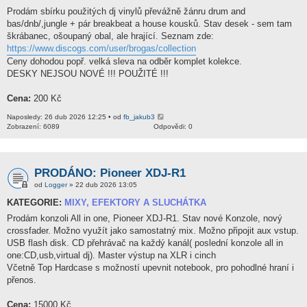
Prodám sbírku použitých dj vinylů převážně žánru drum and
bas/dnb/,jungle + pár breakbeat a house kousků. Stav desek - sem tam
škrábanec, ošoupaný obal, ale hrající. Seznam zde:
https://www.discogs.com/user/brogas/collection
Ceny dohodou popř. velká sleva na odběr komplet kolekce.
DESKY NEJSOU NOVÉ !!! POUŽITÉ !!!
Cena:
200 Kč
Naposledy: 26 dub 2026 12:25 • od
fb_jakub3
Zobrazení: 6089
Odpovědi: 0
PRODÁNO: Pioneer XDJ-R1
od
Logger
» 22 dub 2026 13:05
KATEGORIE:
MIXY, EFEKTORY A SLUCHÁTKA
Prodám konzoli All in one, Pioneer XDJ-R1. Stav nové Konzole, nový
crossfader. Možno využít jako samostatný mix. Možno připojit aux vstup.
USB flash disk. CD přehrávač na každý kanál( poslední konzole all in
one:CD,usb,virtual dj). Master výstup na XLR i cinch
Včetně Top Hardcase s možností upevnit notebook, pro pohodlné hraní i
přenos.
Cena:
15000 Kč