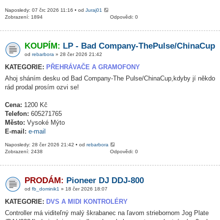
Naposledy: 07 črc 2026 11:16 • od
Juraj01
Zobrazení: 1894
Odpovědi: 0
KOUPÍM:
LP - Bad Company-ThePulse/ChinaCup
od
rebarbora
» 28 čer 2026 21:42
KATEGORIE:
PŘEHRÁVAČE A GRAMOFONY
Ahoj sháním desku od Bad Company-The Pulse/ChinaCup,kdyby jí někdo
rád prodal prosím ozvi se!
Cena:
1200 Kč
Telefon:
605271765
Město:
Vysoké Mýto
E-mail:
e-mail
Naposledy: 28 čer 2026 21:42 • od
rebarbora
Zobrazení: 2438
Odpovědi: 0
PRODÁM:
Pioneer DJ DDJ-800
od
fb_dominik1
» 18 čer 2026 18:07
KATEGORIE:
DVS A MIDI KONTROLÉRY
Controller má viditeľný malý škrabanec na ľavom striebornom Jog Plate