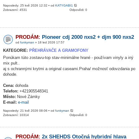
Naposledy: 25 kvě 2026 12:32 • od
KATYGABI1
Zobrazení: 4531
Odpovědi: 0
PRODÁM:
Pioneer cdj 2000 nxs2 + djm 900 nxs2
od
funkyman
» 18 led 2026 17:57
KATEGORIE:
PŘEHRÁVAČE A GRAMOFONY
Ponúkam túto zostavu-top stav-minimálne hrané - používam vinyly a iný
mix pult..
aj s ochrannými krytmi a original caseami.Praha/ možnosť odovzdania po
dohode.
Cena:
dohoda
Telefon:
+421905548341
Město:
Nové Zámky
E-mail:
e-mail
Naposledy: 21 kvě 2026 08:06 • od
funkyman
Zobrazení: 10314
Odpovědi: 0
PRODÁM:
2x SHEHDS Otočná hybridní hlava