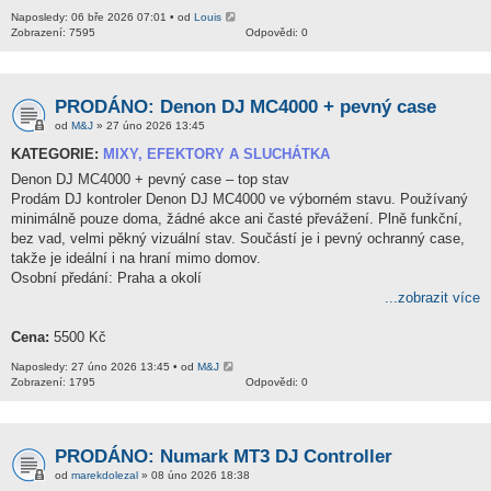
Naposledy: 06 bře 2026 07:01 • od
Louis
Zobrazení: 7595
Odpovědi: 0
PRODÁNO: Denon DJ MC4000 + pevný case
od
M&J
» 27 úno 2026 13:45
KATEGORIE:
MIXY, EFEKTORY A SLUCHÁTKA
Denon DJ MC4000 + pevný case – top stav
Prodám DJ kontroler Denon DJ MC4000 ve výborném stavu. Používaný
minimálně pouze doma, žádné akce ani časté převážení. Plně funkční,
bez vad, velmi pěkný vizuální stav. Součástí je i pevný ochranný case,
takže je ideální i na hraní mimo domov.
Osobní předání: Praha a okolí
...zobrazit více
Cena:
5500 Kč
Naposledy: 27 úno 2026 13:45 • od
M&J
Zobrazení: 1795
Odpovědi: 0
PRODÁNO: Numark MT3 DJ Controller
od
marekdolezal
» 08 úno 2026 18:38