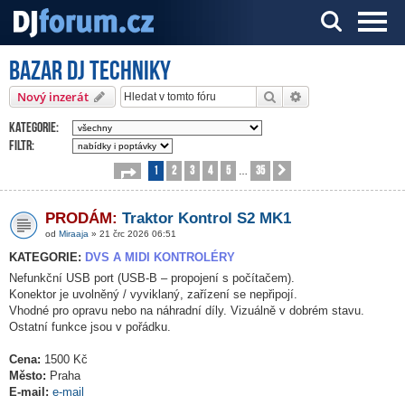
Bazar DJ techniky
Server o DJ technice a DJingu
Hledat
Pokročilé hledání
Nový inzerát
Kategorie:
Filtr:
1
2
3
4
5
35
Stránka
1
z
35
Další
…
PRODÁM:
Traktor Kontrol S2 MK1
od
Miraaja
» 21 črc 2026 06:51
KATEGORIE:
DVS A MIDI KONTROLÉRY
Nefunkční USB port (USB-B – propojení s počítačem).
Konektor je uvolněný / vyviklaný, zařízení se nepřipojí.
Vhodné pro opravu nebo na náhradní díly. Vizuálně v dobrém stavu.
Ostatní funkce jsou v pořádku.
Cena:
1500 Kč
Město:
Praha
E-mail:
e-mail