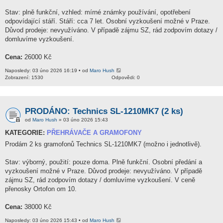
Stav: plně funkční, vzhled: mírné známky používání, opotřebení
odpovídající stáří. Stáří: cca 7 let. Osobní vyzkoušení možné v Praze.
Důvod prodeje: nevyužíváno. V případě zájmu SZ, rád zodpovím dotazy /
domluvíme vyzkoušení.
Cena:
26000 Kč
Naposledy: 03 úno 2026 16:19 • od
Maro Hush
Zobrazení: 1530
Odpovědi: 0
PRODÁNO: Technics SL-1210MK7 (2 ks)
od
Maro Hush
» 03 úno 2026 15:43
KATEGORIE:
PŘEHRÁVAČE A GRAMOFONY
Prodám 2 ks gramofonů Technics SL-1210MK7 (možno i jednotlivě).
Stav: výborný, použití: pouze doma. Plně funkční. Osobní předání a
vyzkoušení možné v Praze. Důvod prodeje: nevyužíváno. V případě
zájmu SZ, rád zodpovím dotazy / domluvíme vyzkoušení. V ceně
přenosky Ortofon om 10.
Cena:
38000 Kč
Naposledy: 03 úno 2026 15:43 • od
Maro Hush