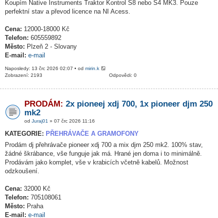
Koupím Native Instruments Traktor Kontrol S8 nebo S4 MK3. Pouze
perfektní stav a převod licence na NI Acess.
Cena:
12000-18000 Kč
Telefon:
605559892
Město:
Plzeň 2 - Slovany
E-mail:
e-mail
Naposledy: 13 črc 2026 02:07 • od
mirin.k
Zobrazení: 2193
Odpovědi: 0
PRODÁM:
2x pioneej xdj 700, 1x pioneer djm 250
mk2
od
Juraj01
» 07 črc 2026 11:16
KATEGORIE:
PŘEHRÁVAČE A GRAMOFONY
Prodám dj přehrávače pioneer xdj 700 a mix djm 250 mk2. 100% stav,
žádné škrábance, vše funguje jak má. Hrané jen doma i to minimálně.
Prodávám jako komplet, vše v krabicích včetně kabelů. Možnost
odzkoušení.
Cena:
32000 Kč
Telefon:
705108061
Město:
Praha
E-mail:
e-mail