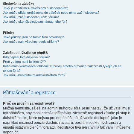
Sledování a záložky
Jaký je rozdíl mezi záložkami a sledováním?
Jak můžu přidat určité téma do záložek nebo téma začít sledovat?
Jak můžu začít sledovat určité fórum?
Jak můžu ukončit sledování témat nebo fór?
Přílohy
Jaké přílohy jsou na tomto fóru povoleny?
Jak můžu najít všechny svoje přílohy?
Záležitosti týkající se phpBB
Kdo napsal toto diskusní fórum?
Proč ve fóru není funkce XY?
Koho mám kontaktovat ohledně stížnosti a/nebo právních záležitostí týkajících se
tohoto fóra?
Jak můžu kontaktovat administrátora fóra?
Přihlašování a registrace
Proč se musím zaregistrovat?
Možná nemusíte, záleží na administrátorovi fóra, jestli nastaví, že uživatel musí
být přihlášen, aby mohl odesílat příspěvky. Nicméně registrací získáte přístup k
dalším funkcím, které nejsou pro nepřihlášené uživatele dostupné, jako je
například možnost použití vlastních avatarů, posílání soukromých zpráv a
emailů ostatním členům fóra atd. Registrace trvá jen chvíli a tak vám ji můžeme
doporučit.