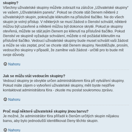
skupiny?
Všechny uživatelské skupiny můžete zobrazit na záložce „Uživatelské skupiny“
ve vašem „Uživatelském panelu“. Pokud se chcete stát členem některé z
uživatelských skupin, pokračujte kliknutím na příslušné tlačítko. Ne do všech
skupin je volný přístup. V některých se musí žádost o členství schválit, některé
můžou být uzavřené a některé můžou být dokonce skryté. Pokud je skupiny
otevřená, můžete se stát jejím členem po kliknutí na příslušné tlačítko. Pokud
členství ve skupině vyžaduje schválení, můžete o ně požádat kliknutím na
příslušné tlačítko. Vedoucí uživatelské skupiny bude muset schválit vaši žádost
a může se vás zeptat, proč se chcete stát členem skupiny. Neobtěžujte, prosím,
vedoucího skupiny v případě, že zamítne vaši žádost - určitě pro to bude mít
svoje důvody.
Nahoru
Jak se můžu stát vedoucím skupiny?
Vedoucí skupiny je obvykle určen administrátorem fóra při vytváření skupiny.
Pokud máte zájem o vytvoření uživatelské skupiny, měli byste nejdříve
kontaktovat administrátora fóra - zkuste mu poslat soukromou zprávu.
Nahoru
Proč mají některé uživatelské skupiny jinou barvu?
Je možné, že administrátor fóra přiřadil k členům určitých skupin nějakou
barvu, aby bylo jednodušší identifikovat členy těchto skupin.
Nahoru