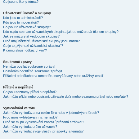
Co jsou to ikony témat?
Uživatelské úrovně a skupiny
Kdo jsou to administrátoři?
Kdo jsou to moderátoři?
Co jsou to uživatelské skupiny?
Kde najdu seznam uživatelských skupin a jak se můžu stát členem skupiny?
Jak se můžu stát vedoucím skupiny?
Proč mají některé uživatelské skupiny jinou barvu?
Co je to „Výchozí uživatelská skupina“?
K čemu slouží odkaz „Tým“?
Soukromé zprávy
Nemůžu posílat soukromé zprávy!
Dostávám nechtěné soukromé zprávy!
Přišel mi od někoho na tomto fóru nevyžádaný nebo urážlivý email!
Přátelé a nepřátelé
Co jsou seznamy přátel a nepřátel?
Jak můžu přidat nebo odstranit uživatele do/z mého seznamu přátel nebo nepřátel?
Vyhledávání ve fóru
Jak můžu vyhledávat na celém fóru nebo v jednotlivých fórech?
Proč moje vyhledávání nic nenašlo?
Proč se mi po vyhledávání zobrazí prázdná stránka!?
Jak můžu vyhledat určité uživatele?
Jak můžu vyhledat svoje vlastní příspěvky a témata?