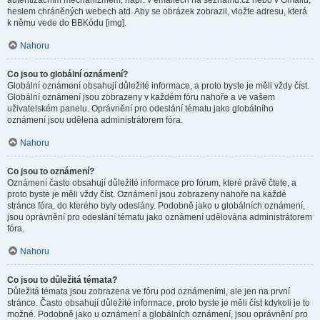
autentizačním mechanizmem, např. v emailech na seznamu.cz nebo v Gmailu,
heslem chráněných webech atd. Aby se obrázek zobrazil, vložte adresu, která
k němu vede do BBKódu [img].
Nahoru
Co jsou to globální oznámení?
Globální oznámení obsahují důležité informace, a proto byste je měli vždy číst.
Globální oznámení jsou zobrazeny v každém fóru nahoře a ve vašem
uživatelském panelu. Oprávnění pro odeslání tématu jako globálního
oznámení jsou udělena administrátorem fóra.
Nahoru
Co jsou to oznámení?
Oznámení často obsahují důležité informace pro fórum, které právě čtete, a
proto byste je měli vždy číst. Oznámení jsou zobrazeny nahoře na každé
stránce fóra, do kterého byly odeslány. Podobně jako u globálních oznámení,
jsou oprávnění pro odeslání tématu jako oznámení udělována administrátorem
fóra.
Nahoru
Co jsou to důležitá témata?
Důležitá témata jsou zobrazena ve fóru pod oznámeními, ale jen na první
stránce. Často obsahují důležité informace, proto byste je měli číst kdykoli je to
možné. Podobně jako u oznámení a globálních oznámení, jsou oprávnění pro