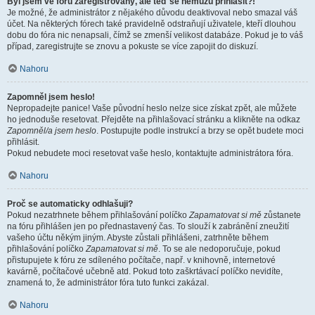
Byl jsem ve fóru zaregistrovaný, ale teď se nemůžu přihlásit?!
Je možné, že administrátor z nějakého důvodu deaktivoval nebo smazal váš
účet. Na některých fórech také pravidelně odstraňují uživatele, kteří dlouhou
dobu do fóra nic nenapsali, čímž se zmenší velikost databáze. Pokud je to váš
případ, zaregistrujte se znovu a pokuste se více zapojit do diskuzí.
Nahoru
Zapomněl jsem heslo!
Nepropadejte panice! Vaše původní heslo nelze sice získat zpět, ale můžete
ho jednoduše resetovat. Přejděte na přihlašovací stránku a klikněte na odkaz
Zapomněl/a jsem heslo
. Postupujte podle instrukcí a brzy se opět budete moci
přihlásit.
Pokud nebudete moci resetovat vaše heslo, kontaktujte administrátora fóra.
Nahoru
Proč se automaticky odhlašuji?
Pokud nezatrhnete během přihlašování políčko
Zapamatovat si mě
zůstanete
na fóru přihlášen jen po přednastavený čas. To slouží k zabránění zneužití
vašeho účtu někým jiným. Abyste zůstali přihlášeni, zatrhněte během
přihlašování políčko
Zapamatovat si mě
. To se ale nedoporučuje, pokud
přistupujete k fóru ze sdíleného počítače, např. v knihovně, internetové
kavárně, počítačové učebně atd. Pokud toto zaškrtávací políčko nevidíte,
znamená to, že administrátor fóra tuto funkci zakázal.
Nahoru