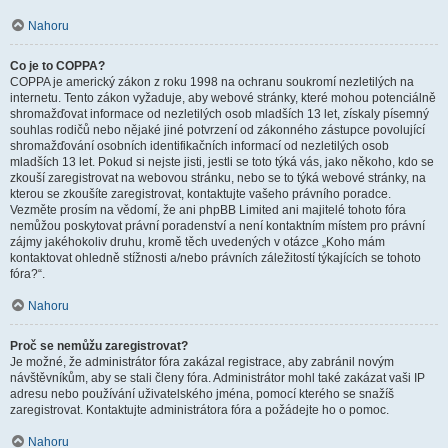
Nahoru
Co je to COPPA?
COPPA je americký zákon z roku 1998 na ochranu soukromí nezletilých na
internetu. Tento zákon vyžaduje, aby webové stránky, které mohou potenciálně
shromažďovat informace od nezletilých osob mladších 13 let, získaly písemný
souhlas rodičů nebo nějaké jiné potvrzení od zákonného zástupce povolující
shromažďování osobních identifikačních informací od nezletilých osob
mladších 13 let. Pokud si nejste jisti, jestli se toto týká vás, jako někoho, kdo se
zkouší zaregistrovat na webovou stránku, nebo se to týká webové stránky, na
kterou se zkoušíte zaregistrovat, kontaktujte vašeho právního poradce.
Vezměte prosím na vědomí, že ani phpBB Limited ani majitelé tohoto fóra
nemůžou poskytovat právní poradenství a není kontaktním místem pro právní
zájmy jakéhokoliv druhu, kromě těch uvedených v otázce „Koho mám
kontaktovat ohledně stížnosti a/nebo právních záležitostí týkajících se tohoto
fóra?“.
Nahoru
Proč se nemůžu zaregistrovat?
Je možné, že administrátor fóra zakázal registrace, aby zabránil novým
návštěvníkům, aby se stali členy fóra. Administrátor mohl také zakázat vaši IP
adresu nebo používání uživatelského jména, pomocí kterého se snažíš
zaregistrovat. Kontaktujte administrátora fóra a požádejte ho o pomoc.
Nahoru