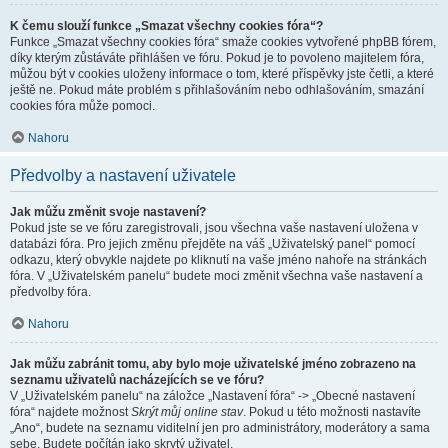
K čemu slouží funkce „Smazat všechny cookies fóra“?
Funkce „Smazat všechny cookies fóra“ smaže cookies vytvořené phpBB fórem,
díky kterým zůstáváte přihlášen ve fóru. Pokud je to povoleno majitelem fóra,
můžou být v cookies uloženy informace o tom, které příspěvky jste četli, a které
ještě ne. Pokud máte problém s přihlašováním nebo odhlašováním, smazání
cookies fóra může pomoci.
Nahoru
Předvolby a nastavení uživatele
Jak můžu změnit svoje nastavení?
Pokud jste se ve fóru zaregistrovali, jsou všechna vaše nastavení uložena v
databázi fóra. Pro jejich změnu přejděte na váš „Uživatelský panel“ pomocí
odkazu, který obvykle najdete po kliknutí na vaše jméno nahoře na stránkách
fóra. V „Uživatelském panelu“ budete moci změnit všechna vaše nastavení a
předvolby fóra.
Nahoru
Jak můžu zabránit tomu, aby bylo moje uživatelské jméno zobrazeno na
seznamu uživatelů nacházejících se ve fóru?
V „Uživatelském panelu“ na záložce „Nastavení fóra“ -> „Obecné nastavení
fóra“ najdete možnost
Skrýt můj online stav
. Pokud u této možnosti nastavíte
„Ano“, budete na seznamu viditelní jen pro administrátory, moderátory a sama
sebe. Budete počítán jako skrytý uživatel.