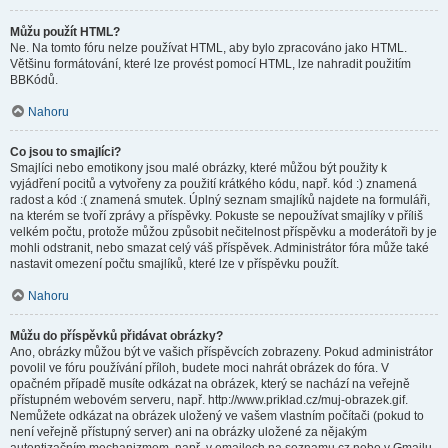
Můžu použít HTML?
Ne. Na tomto fóru nelze používat HTML, aby bylo zpracováno jako HTML.
Většinu formátování, které lze provést pomocí HTML, lze nahradit použitím
BBKódů.
Nahoru
Co jsou to smajlíci?
Smajlíci nebo emotikony jsou malé obrázky, které můžou být použity k
vyjádření pocitů a vytvořeny za použití krátkého kódu, např. kód :) znamená
radost a kód :( znamená smutek. Úplný seznam smajlíků najdete na formuláři,
na kterém se tvoří zprávy a příspěvky. Pokuste se nepoužívat smajlíky v příliš
velkém počtu, protože můžou způsobit nečitelnost příspěvku a moderátoři by je
mohli odstranit, nebo smazat celý váš příspěvek. Administrátor fóra může také
nastavit omezení počtu smajlíků, které lze v příspěvku použít.
Nahoru
Můžu do příspěvků přidávat obrázky?
Ano, obrázky můžou být ve vašich příspěvcích zobrazeny. Pokud administrátor
povolil ve fóru používání příloh, budete moci nahrát obrázek do fóra. V
opačném případě musíte odkázat na obrázek, který se nachází na veřejně
přístupném webovém serveru, např. http://www.priklad.cz/muj-obrazek.gif.
Nemůžete odkázat na obrázek uložený ve vašem vlastním počítači (pokud to
není veřejně přístupný server) ani na obrázky uložené za nějakým