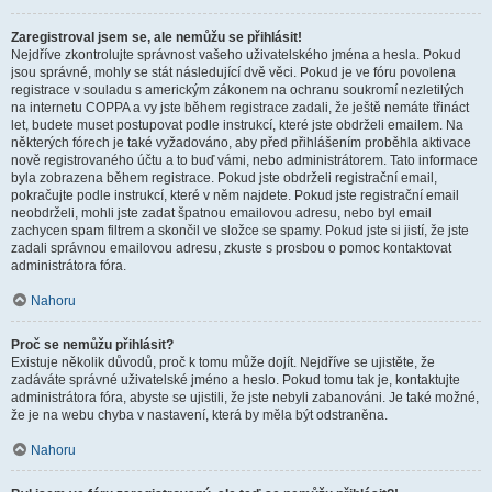
Zaregistroval jsem se, ale nemůžu se přihlásit!
Nejdříve zkontrolujte správnost vašeho uživatelského jména a hesla. Pokud
jsou správné, mohly se stát následující dvě věci. Pokud je ve fóru povolena
registrace v souladu s americkým zákonem na ochranu soukromí nezletilých
na internetu COPPA a vy jste během registrace zadali, že ještě nemáte třináct
let, budete muset postupovat podle instrukcí, které jste obdrželi emailem. Na
některých fórech je také vyžadováno, aby před přihlášením proběhla aktivace
nově registrovaného účtu a to buď vámi, nebo administrátorem. Tato informace
byla zobrazena během registrace. Pokud jste obdrželi registrační email,
pokračujte podle instrukcí, které v něm najdete. Pokud jste registrační email
neobdrželi, mohli jste zadat špatnou emailovou adresu, nebo byl email
zachycen spam filtrem a skončil ve složce se spamy. Pokud jste si jistí, že jste
zadali správnou emailovou adresu, zkuste s prosbou o pomoc kontaktovat
administrátora fóra.
Nahoru
Proč se nemůžu přihlásit?
Existuje několik důvodů, proč k tomu může dojít. Nejdříve se ujistěte, že
zadáváte správné uživatelské jméno a heslo. Pokud tomu tak je, kontaktujte
administrátora fóra, abyste se ujistili, že jste nebyli zabanováni. Je také možné,
že je na webu chyba v nastavení, která by měla být odstraněna.
Nahoru