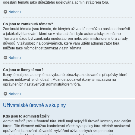
odeslání tématu jako důležitého udělována administrátorem fóra.
Nahoru
Co jsou to zamknutá témata?
Zamknutá témata jsou témata, do kterých uživatelé nemůžou posílat odpovědi
a jakékoliv hlasování, které se v nic nachází, bylo automaticky ukončeno.
Témata můžou být zamknuta moderátorem nebo administrátorem fóra z řady
důvodů. V závislosti na oprávněních, které vám udělil administrátor fóra,
můžete také mít možnost zamykat vlastní témata.
Nahoru
Co jsou to ikony témat?
Ikony témat jsou autory témat vybrané obrázky asociované s příspěvky, které
můžou indikovat jejich obsah. Možnost používat ikony témat závisí na
oprávněních nastavených administrátorem fóra.
Nahoru
Uživatelské úrovně a skupiny
Kdo jsou to administrátoři?
Administrátoři jsou uživatelé fóra, kteří mají nejvyšší úroveň kontroly nad celým
fórem. Tito členové můžou kontrolovat všechny aspekty fóra, včetně nastavení
oprávnění, banování uživatelů, vytváření uživatelských skupin nebo