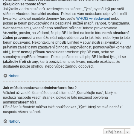
týkajících se tohoto fóra?
Jakýkoliv z administrátorů uvedených na stránce „Tým“, by měl být pro vaši
stížnost vhodnou kontaktní osobou. Pokud se vám nedostane odpovědi, měli
byste kontaktovat majitele domény (proveďte
WHOIS vyhledávání
) nebo,
pokud je fórum provozováno na bezplatné službě (např. Yahoo!, forumzdarma,
Webzdarma atd.), vedení nebo oddělení stížností tohoto provozovatele.
Vezměte, prosím, na vědomí, že phpBB Limited na tomto fóru
nemá absolutně
žádné pravomoci
a nemůže nést odpovědnost za to jak, kde, nebo kým je toto
fórum používáno. Nekontaktujte phpBB Limited v souvislosti s jakýmikoliv
právními záležitostmi (zastavení činnosti, odpovědnost, pomlouvačný komentář
atd.), které
nemají přímou souvislost
s webem phpBB.com, nebo se
samotným phpBB softwarem. Pokud pošlete email phpBB Limited týkající se
jakákoliv třetí strany
, která používá tento software, můžete očekávat, že
dostanete pouze strohou, nebo vůbec žádnou odpověď.
Nahoru
Jak můžu kontaktovat administrátora fóra?
Všichni uživatelé fóra můžou použít formulář „Kontaktujte nás“, který se
nachází naspodu všech stránek, pokud je tato možnost povolena
administrátorem fóra.
Přihlášení uživatelé můžou také použít odkaz „Tým“, který se také nachází
naspodu všech stránek.
Nahoru
Přejít na