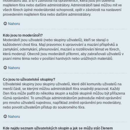
moderátorů atd. a to v závislosti na oprávněních, která jsou jim udělena
majitelem fóra nebo dalšími administrátory. Administrátoři také můžou mít ve
všech fórech úplné moderátorské schopnosti, opět v závislosti na nastavení
provedeném majitelem fóra nebo dalšími administrátory.
Nahoru
Kdo jsou to moderátoři?
Moderátoři jsou uživatelé (nebo skupiny uživatelů), kteří se starají o
každodenní chod fóra. Mají pravomoc k upravování a mazání příspěvků a
zamykání, odemykání, přesunování, mazání a rozdělování témat ve fórech,
která moderují. Obecně jsou moderátoři přítomni, aby zabraňovali uživatelů v
psaní mimo téma nebo v posílání hanlivých nebo urážlivých materiálů.
Nahoru
Co jsou to uživatelské skupiny?
Uživatelské skupiny jsou skupiny uživatelů, které dělí komunitu uživatelů na
menší části, se kterými můžou administrátoři fóra snadněji pracovat. Každý
člen fóra může patřit do několika skupin a každé skupině můžou být přiřazena
různá oprávnění. To umožňuje administrátorům jednoduše měnit oprávnění
pro mnoho uživatelů najednou, například změnit oprávnění pro moderátory,
nebo povolit uživatelům přístup do soukromého fóra.
Nahoru
Kde najdu seznam uživatelských skupin a jak se můžu stát členem