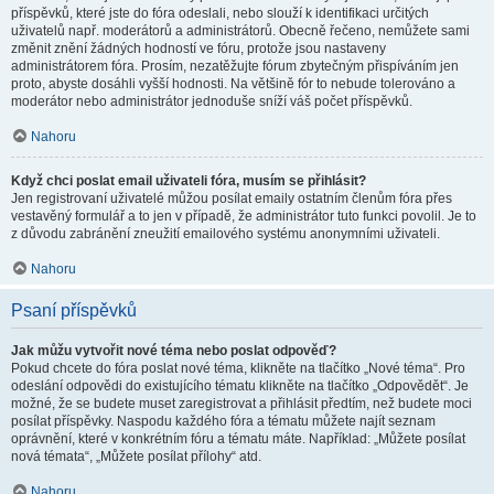
příspěvků, které jste do fóra odeslali, nebo slouží k identifikaci určitých
uživatelů např. moderátorů a administrátorů. Obecně řečeno, nemůžete sami
změnit znění žádných hodností ve fóru, protože jsou nastaveny
administrátorem fóra. Prosím, nezatěžujte fórum zbytečným přispíváním jen
proto, abyste dosáhli vyšší hodnosti. Na většině fór to nebude tolerováno a
moderátor nebo administrátor jednoduše sníží váš počet příspěvků.
Nahoru
Když chci poslat email uživateli fóra, musím se přihlásit?
Jen registrovaní uživatelé můžou posílat emaily ostatním členům fóra přes
vestavěný formulář a to jen v případě, že administrátor tuto funkci povolil. Je to
z důvodu zabránění zneužití emailového systému anonymními uživateli.
Nahoru
Psaní příspěvků
Jak můžu vytvořit nové téma nebo poslat odpověď?
Pokud chcete do fóra poslat nové téma, klikněte na tlačítko „Nové téma“. Pro
odeslání odpovědi do existujícího tématu klikněte na tlačítko „Odpovědět“. Je
možné, že se budete muset zaregistrovat a přihlásit předtím, než budete moci
posílat příspěvky. Naspodu každého fóra a tématu můžete najít seznam
oprávnění, které v konkrétním fóru a tématu máte. Například: „Můžete posílat
nová témata“, „Můžete posílat přílohy“ atd.
Nahoru