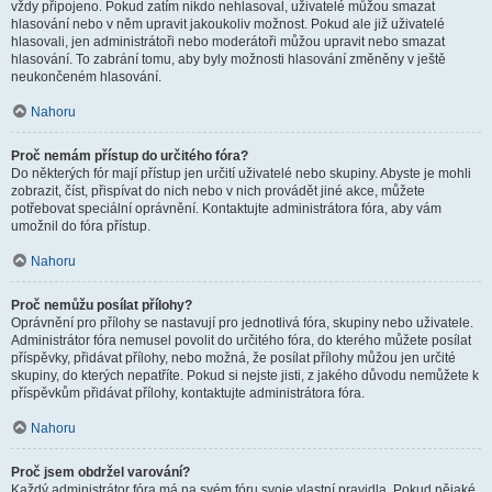
vždy připojeno. Pokud zatím nikdo nehlasoval, uživatelé můžou smazat
hlasování nebo v něm upravit jakoukoliv možnost. Pokud ale již uživatelé
hlasovali, jen administrátoři nebo moderátoři můžou upravit nebo smazat
hlasování. To zabrání tomu, aby byly možnosti hlasování změněny v ještě
neukončeném hlasování.
Nahoru
Proč nemám přístup do určitého fóra?
Do některých fór mají přístup jen určití uživatelé nebo skupiny. Abyste je mohli
zobrazit, číst, přispívat do nich nebo v nich provádět jiné akce, můžete
potřebovat speciální oprávnění. Kontaktujte administrátora fóra, aby vám
umožnil do fóra přístup.
Nahoru
Proč nemůžu posílat přílohy?
Oprávnění pro přílohy se nastavují pro jednotlivá fóra, skupiny nebo uživatele.
Administrátor fóra nemusel povolit do určitého fóra, do kterého můžete posílat
příspěvky, přidávat přílohy, nebo možná, že posílat přílohy můžou jen určité
skupiny, do kterých nepatříte. Pokud si nejste jisti, z jakého důvodu nemůžete k
příspěvkům přidávat přílohy, kontaktujte administrátora fóra.
Nahoru
Proč jsem obdržel varování?
Každý administrátor fóra má na svém fóru svoje vlastní pravidla. Pokud nějaké