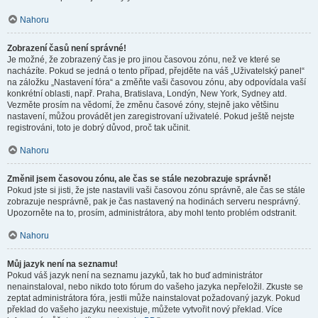
Nahoru
Zobrazení časů není správné!
Je možné, že zobrazený čas je pro jinou časovou zónu, než ve které se
nacházíte. Pokud se jedná o tento případ, přejděte na váš „Uživatelský panel“
na záložku „Nastavení fóra“ a změňte vaši časovou zónu, aby odpovídala vaší
konkrétní oblasti, např. Praha, Bratislava, Londýn, New York, Sydney atd.
Vezměte prosím na vědomí, že změnu časové zóny, stejně jako většinu
nastavení, můžou provádět jen zaregistrovaní uživatelé. Pokud ještě nejste
registrováni, toto je dobrý důvod, proč tak učinit.
Nahoru
Změnil jsem časovou zónu, ale čas se stále nezobrazuje správně!
Pokud jste si jisti, že jste nastavili vaši časovou zónu správně, ale čas se stále
zobrazuje nesprávně, pak je čas nastavený na hodinách serveru nesprávný.
Upozorněte na to, prosím, administrátora, aby mohl tento problém odstranit.
Nahoru
Můj jazyk není na seznamu!
Pokud váš jazyk není na seznamu jazyků, tak ho buď administrátor
nenainstaloval, nebo nikdo toto fórum do vašeho jazyka nepřeložil. Zkuste se
zeptat administrátora fóra, jestli může nainstalovat požadovaný jazyk. Pokud
překlad do vašeho jazyku neexistuje, můžete vytvořit nový překlad. Více