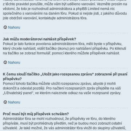
z těchto pravidel porušíte, může vám být uděleno varování. Vezměte prosím na
vědomí, že toto je rozhodnutí administrátora a phpBB Limited nemá nic
společného s varováními na daném fóru. Pokud si nejste jisti, z jakého důvodu
jste obdrželi varování, kontaktujte administrátora fóra.
Nahoru
Jak můžu moderátorovi nahlásit příspěvek?
Pokud je tato funkce povolena administrátorem fóra, měli byste v příspěvku,
který chcete nahlásit, vidět tlačítko (ikonu) pro nahlášení příspěvku. Po kliknutí
na tlačítko se zobrazí formulář, pomocí kterého můžete příspěvek nahlásit.
Nahoru
K čemu slouží tlačítko „Uložit jako rozepsanou zprávu“ zobrazené při psaní
příspěvku?
Pomocí tohoto tlačítka můžete uložit rozepsanou zprávu, abyste ji mohli
dokončit a odeslat později. Pro načtení rozepsaných zpráv přejděte na váš
„Uživatelský panel“, ve kterém naleznete odkaz na vaše rozepsané zprávy.
Nahoru
Proč musí být můj příspěvek schválen?
Administrátor fóra se mohl rozhodnout, že příspěvky ve fóru, do kterého
přispíváte, musí být prohlédnuty předtím, než je budou moci zobrazit ostatní
uživatelé. Je také možné, že vás administrátor fóra vložil do skupiny uživatelů,