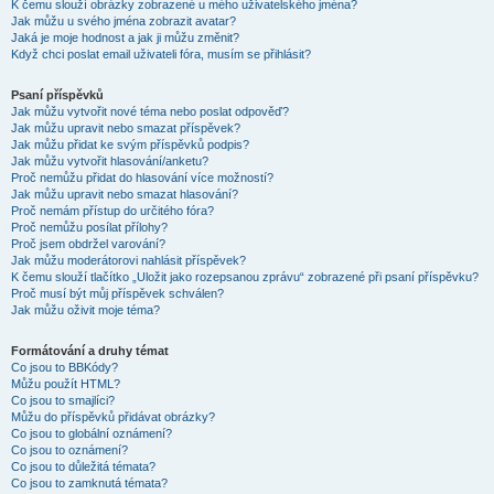
K čemu slouží obrázky zobrazené u mého uživatelského jména?
Jak můžu u svého jména zobrazit avatar?
Jaká je moje hodnost a jak ji můžu změnit?
Když chci poslat email uživateli fóra, musím se přihlásit?
Psaní příspěvků
Jak můžu vytvořit nové téma nebo poslat odpověď?
Jak můžu upravit nebo smazat příspěvek?
Jak můžu přidat ke svým příspěvků podpis?
Jak můžu vytvořit hlasování/anketu?
Proč nemůžu přidat do hlasování více možností?
Jak můžu upravit nebo smazat hlasování?
Proč nemám přístup do určitého fóra?
Proč nemůžu posílat přílohy?
Proč jsem obdržel varování?
Jak můžu moderátorovi nahlásit příspěvek?
K čemu slouží tlačítko „Uložit jako rozepsanou zprávu“ zobrazené při psaní příspěvku?
Proč musí být můj příspěvek schválen?
Jak můžu oživit moje téma?
Formátování a druhy témat
Co jsou to BBKódy?
Můžu použít HTML?
Co jsou to smajlíci?
Můžu do příspěvků přidávat obrázky?
Co jsou to globální oznámení?
Co jsou to oznámení?
Co jsou to důležitá témata?
Co jsou to zamknutá témata?