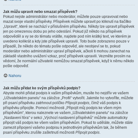
Jak můžu upravit nebo smazat příspěvek?
Pokud nejste administrátor nebo moderátor, můžete pouze upravovat nebo
mazat svoje vlastní příspěvky. Příspěvek můžete upravit po kliknutí na tlačítko
„Upravit“, které se nachází v příslušném příspěvku. Někdy lze upravit příspěvek
jen po omezenou dobu po jeho odeslání. Pokud již někdo na příspěvek
odpověděl a vy se do tématu vrátíte, najdete pod ním krátký text, ve kterém je
uvedeno kolikrát a kdy jste příspěvek upravili. Toto bude zobrazeno pouze v
případě, že někdo do tématu pošle odpověď, ale neobjeví se to, pokud
moderátor nebo administrátor upraví příspěvek, ačkoli ti mohou zanechat na
základě vlastního uvážení vzkaz, proč příspěvek upravili. Vezměte prosím na
vědomí, že normální uživatelé nemůžou smazat příspěvek, když k němu někdo
pošle odpověď.
Nahoru
Jak můžu přidat ke svým příspěvků podpis?
Abyste mohli přidat podpis k vašim příspěvkům, musíte ho nejdřív ve vašem
„Uživatelském panelu“ na záložce „Profil“ vytvořit. Jakmile ho vytvoříte, můžete
při psaní příspěvku zatrhnout políčko
Připojit podpis
, čímž váš podpis k
příspěvku připojíte. Pomocí možnosti „Připojit můj podpis ke všem mým
příspěvkům“, kterou naleznete ve vašem „Uživatelském panelu“ na záložce
„Nastavení fóra“ v sekci „Výchozí nastavení příspěvků“ můžete automaticky
připojit váš podpis ke všem vašim příspěvkům. Pokud to uděláte, můžete stále
zamezit připojení vašeho podpisu k jednotlivým příspěvkům tak, že během
psaní příspěvku zrušíte zaškrtnutí možnosti
Připojit podpis
.