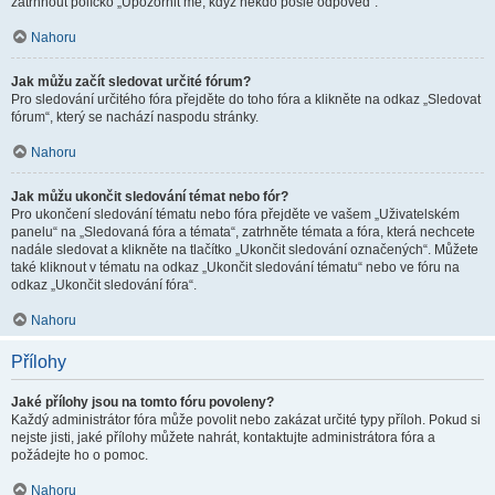
zatrhnout políčko „Upozornit mě, když někdo pošle odpověď“.
Nahoru
Jak můžu začít sledovat určité fórum?
Pro sledování určitého fóra přejděte do toho fóra a klikněte na odkaz „Sledovat
fórum“, který se nachází naspodu stránky.
Nahoru
Jak můžu ukončit sledování témat nebo fór?
Pro ukončení sledování tématu nebo fóra přejděte ve vašem „Uživatelském
panelu“ na „Sledovaná fóra a témata“, zatrhněte témata a fóra, která nechcete
nadále sledovat a klikněte na tlačítko „Ukončit sledování označených“. Můžete
také kliknout v tématu na odkaz „Ukončit sledování tématu“ nebo ve fóru na
odkaz „Ukončit sledování fóra“.
Nahoru
Přílohy
Jaké přílohy jsou na tomto fóru povoleny?
Každý administrátor fóra může povolit nebo zakázat určité typy příloh. Pokud si
nejste jisti, jaké přílohy můžete nahrát, kontaktujte administrátora fóra a
požádejte ho o pomoc.
Nahoru