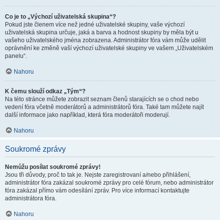
Co je to „Výchozí uživatelská skupina“?
Pokud jste členem více než jedné uživatelské skupiny, vaše výchozí
uživatelská skupina určuje, jaká a barva a hodnost skupiny by měla být u
vašeho uživatelského jména zobrazena. Administrátor fóra vám může udělit
oprávnění ke změně vaší výchozí uživatelské skupiny ve vašem „Uživatelském
panelu“.
Nahoru
K čemu slouží odkaz „Tým“?
Na této stránce můžete zobrazit seznam členů starajících se o chod nebo
vedení fóra včetně moderátorů a administrátorů fóra. Také tam můžete najít
další informace jako například, která fóra moderátoři moderují.
Nahoru
Soukromé zprávy
Nemůžu posílat soukromé zprávy!
Jsou tři důvody, proč to tak je. Nejste zaregistrovaní a/nebo přihlášení,
administrátor fóra zakázal soukromé zprávy pro celé fórum, nebo administrátor
fóra zakázal přímo vám odesílání zpráv. Pro více informací kontaktujte
administrátora fóra.
Nahoru