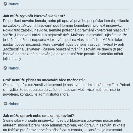
Nahoru
Jak můžu vytvořit hlasování/anketu?
Při posílání nového tématu, nebo při úpravě prvního příspěvku tématu, klikněte
na záložku „Vytvořit hlasování“ pod hlavním formulářem pro text příspěvku.
Pokud tuto záložku nevidíte, nemáte potřebné oprávnění k vytvoření hlasování.
Vložte „Hlasovací otázku“ a nejméně dvě „Možnosti hlasování“, ujistěte se, že
je každá možnost napsaná v textovém poli na vlastním řádku. Můžete také
nastavit počet možností, které uživatel může během hlasování vybrat (v poli
„Možností na uživatele“), časové omezení trvání hlasování ve dnech (0 pro
časově neomezené hlasování) a nakonec můžete povolit uživatelům měnit
jejich hlasy.
Nahoru
Proč nemůžu přidat do hlasování více možností?
Omezení počtu možností v hlasování je nastaveno administrátorem fóra. Pokud
si myslíte, že potřebujete do vašeho hlasování vložit více možností než je
povoleno, kontaktujte administrátora fóra.
Nahoru
Jak můžu upravit nebo smazat hlasování?
Stejně jako v případě příspěvků může být hlasování upraveno pouze jeho
autorem, moderátorem nebo administrátorem. Pro úpravu hlasování klikněte
na tlačítko pro úpravu prvního příspěvku v tématu, ke kterému je hlasování