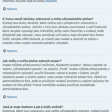
informací můžete najít na webu
phpBB
®.
Nahoru
K čemu slouží obrázky zobrazené u mého uživatelského jména?
Existují dva druhy obrázků, které můžou být v příspěvcích zobrazeny u
uživatelského jména. Jedním z nich jsou obrázky asociované s vaší hodností,
které obvykle vypadají jako hvězdičky, tečky nebo čtverečky a indikují, kolik
příspěvků jste odeslali, nebo pomáhají určit jakou mají uživatelé fóra funkci.
Další, obvykle větší obrázek, je známý jako avatar a obecně se jedná o
unikátní nebo osobní obrázek každého uživatele.
Nahoru
Jak můžu u svého jména zobrazit avatar?
Avatar můžete přidat pomocí možnosti „Nastavení avataru“, kterou najdete ve
vašem „Uživatelském panelu“ na záložce „Profil“. Avatar můžete přidat jedním z
následujících způsobů: použít Gravatar, vybrat si avatar v Galerii, použít
vzdálený avatar (z jiného webu), nebo avatar nahrát do tohoto fóra. Záleží na
administrátorovi fóra, jestli je používání avatarů povoleno a jakými způsoby lze
avatary do fóra přidat. Pokud nemůžete avatary používat, kontaktujte
administrátora fóra.
Nahoru
Jaká je moje hodnost a jak ji můžu změnit?
Hodnosti, které jsou zobrazeny pod vaším uživatelským jménem, indikují počet