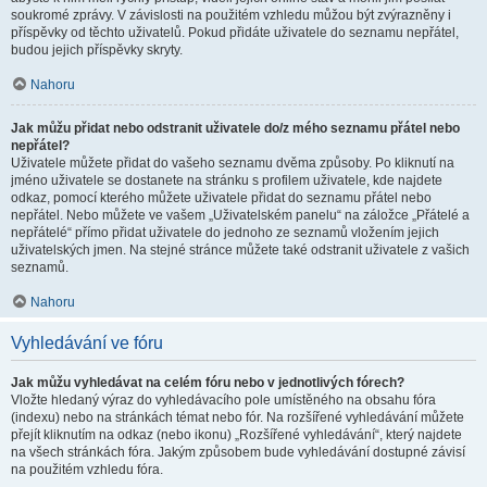
soukromé zprávy. V závislosti na použitém vzhledu můžou být zvýrazněny i
příspěvky od těchto uživatelů. Pokud přidáte uživatele do seznamu nepřátel,
budou jejich příspěvky skryty.
Nahoru
Jak můžu přidat nebo odstranit uživatele do/z mého seznamu přátel nebo
nepřátel?
Uživatele můžete přidat do vašeho seznamu dvěma způsoby. Po kliknutí na
jméno uživatele se dostanete na stránku s profilem uživatele, kde najdete
odkaz, pomocí kterého můžete uživatele přidat do seznamu přátel nebo
nepřátel. Nebo můžete ve vašem „Uživatelském panelu“ na záložce „Přátelé a
nepřátelé“ přímo přidat uživatele do jednoho ze seznamů vložením jejich
uživatelských jmen. Na stejné stránce můžete také odstranit uživatele z vašich
seznamů.
Nahoru
Vyhledávání ve fóru
Jak můžu vyhledávat na celém fóru nebo v jednotlivých fórech?
Vložte hledaný výraz do vyhledávacího pole umístěného na obsahu fóra
(indexu) nebo na stránkách témat nebo fór. Na rozšířené vyhledávání můžete
přejít kliknutím na odkaz (nebo ikonu) „Rozšířené vyhledávání“, který najdete
na všech stránkách fóra. Jakým způsobem bude vyhledávání dostupné závisí
na použitém vzhledu fóra.