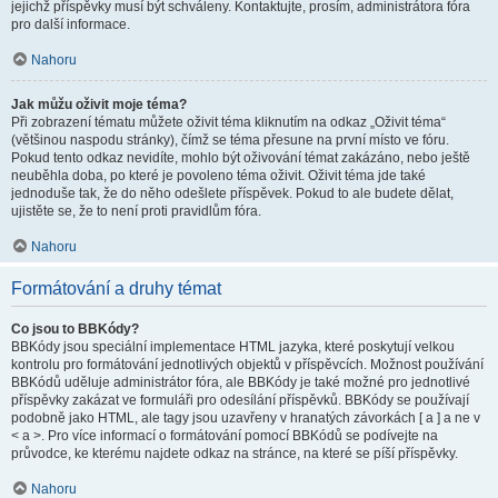
jejichž příspěvky musí být schváleny. Kontaktujte, prosím, administrátora fóra
pro další informace.
Nahoru
Jak můžu oživit moje téma?
Při zobrazení tématu můžete oživit téma kliknutím na odkaz „Oživit téma“
(většinou naspodu stránky), čímž se téma přesune na první místo ve fóru.
Pokud tento odkaz nevidíte, mohlo být oživování témat zakázáno, nebo ještě
neuběhla doba, po které je povoleno téma oživit. Oživit téma jde také
jednoduše tak, že do něho odešlete příspěvek. Pokud to ale budete dělat,
ujistěte se, že to není proti pravidlům fóra.
Nahoru
Formátování a druhy témat
Co jsou to BBKódy?
BBKódy jsou speciální implementace HTML jazyka, které poskytují velkou
kontrolu pro formátování jednotlivých objektů v příspěvcích. Možnost používání
BBKódů uděluje administrátor fóra, ale BBKódy je také možné pro jednotlivé
příspěvky zakázat ve formuláři pro odesílání příspěvků. BBKódy se používají
podobně jako HTML, ale tagy jsou uzavřeny v hranatých závorkách [ a ] a ne v
< a >. Pro více informací o formátování pomocí BBKódů se podívejte na
průvodce, ke kterému najdete odkaz na stránce, na které se píší příspěvky.
Nahoru