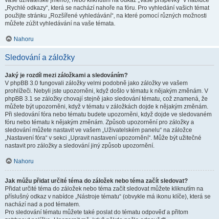
vaše uživatelské jméno), nebo kliknutím na odkaz „Vaše příspěvky“ v nabídce
„Rychlé odkazy“, která se nachází nahoře na fóru. Pro vyhledání vašich témat
použijte stránku „Rozšířené vyhledávání“, na které pomocí různých možnosti
můžete zúžit vyhledávání na vaše témata.
Nahoru
Sledování a záložky
Jaký je rozdíl mezi záložkami a sledováním?
V phpBB 3.0 fungovali záložky velmi podobně jako záložky ve vašem
prohlížeči. Nebyli jste upozorněni, když došlo v tématu k nějakým změnám. V
phpBB 3.1 se záložky chovají stejně jako sledování tématu, což znamená, že
můžete být upozorněni, když v tématu v záložkách dojde k nějakým změnám.
Při sledování fóra nebo tématu budete upozorněni, když dojde ve sledovaném
fóru nebo tématu k nějakým změnám. Způsob upozornění pro záložky a
sledování můžete nastavit ve vašem „Uživatelském panelu“ na záložce
„Nastavení fóra“ v sekci „Upravit nastavení upozornění“. Může být užitečné
nastavit pro záložky a sledování jiný způsob upozornění.
Nahoru
Jak můžu přidat určité téma do záložek nebo téma začít sledovat?
Přidat určité téma do záložek nebo téma začít sledovat můžete kliknutím na
příslušný odkaz v nabídce „Nástroje tématu“ (obvykle má ikonu klíče), která se
nachází nad a pod tématem.
Pro sledování tématu můžete také poslat do tématu odpověď a přitom