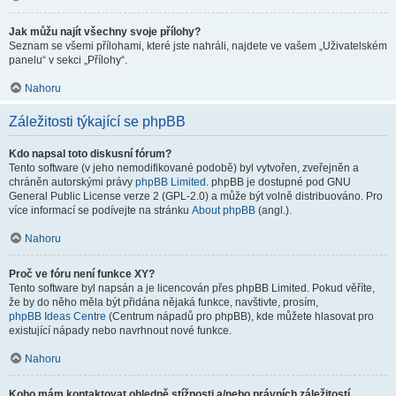
Jak můžu najít všechny svoje přílohy?
Seznam se všemi přílohami, které jste nahráli, najdete ve vašem „Uživatelském
panelu“ v sekci „Přílohy“.
Nahoru
Záležitosti týkající se phpBB
Kdo napsal toto diskusní fórum?
Tento software (v jeho nemodifikované podobě) byl vytvořen, zveřejněn a
chráněn autorskými právy
phpBB Limited
. phpBB je dostupné pod GNU
General Public License verze 2 (GPL-2.0) a může být volně distribuováno. Pro
více informací se podívejte na stránku
About phpBB
(angl.).
Nahoru
Proč ve fóru není funkce XY?
Tento software byl napsán a je licencován přes phpBB Limited. Pokud věříte,
že by do něho měla být přidána nějaká funkce, navštivte, prosím,
phpBB Ideas Centre
(Centrum nápadů pro phpBB), kde můžete hlasovat pro
existující nápady nebo navrhnout nové funkce.
Nahoru
Koho mám kontaktovat ohledně stížnosti a/nebo právních záležitostí