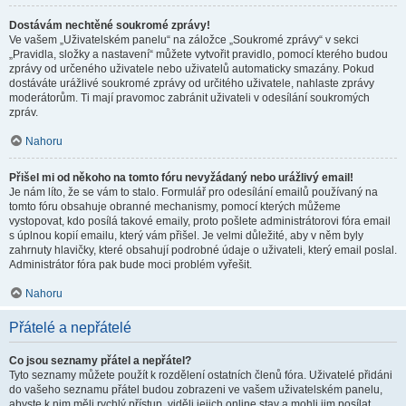
Dostávám nechtěné soukromé zprávy!
Ve vašem „Uživatelském panelu“ na záložce „Soukromé zprávy“ v sekci
„Pravidla, složky a nastavení“ můžete vytvořit pravidlo, pomocí kterého budou
zprávy od určeného uživatele nebo uživatelů automaticky smazány. Pokud
dostáváte urážlivé soukromé zprávy od určitého uživatele, nahlaste zprávy
moderátorům. Ti mají pravomoc zabránit uživateli v odesílání soukromých
zpráv.
Nahoru
Přišel mi od někoho na tomto fóru nevyžádaný nebo urážlivý email!
Je nám líto, že se vám to stalo. Formulář pro odesílání emailů používaný na
tomto fóru obsahuje obranné mechanismy, pomocí kterých můžeme
vystopovat, kdo posílá takové emaily, proto pošlete administrátorovi fóra email
s úplnou kopií emailu, který vám přišel. Je velmi důležité, aby v něm byly
zahrnuty hlavičky, které obsahují podrobné údaje o uživateli, který email poslal.
Administrátor fóra pak bude moci problém vyřešit.
Nahoru
Přátelé a nepřátelé
Co jsou seznamy přátel a nepřátel?
Tyto seznamy můžete použít k rozdělení ostatních členů fóra. Uživatelé přidáni
do vašeho seznamu přátel budou zobrazeni ve vašem uživatelském panelu,
abyste k nim měli rychlý přístup, viděli jejich online stav a mohli jim posílat