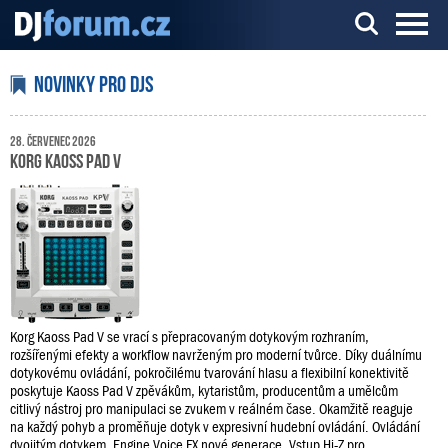
Server o DJ technice a DJingu
Novinky pro DJs
28. červenec 2026
Korg Kaoss Pad V
Korg Kaoss Pad V se vrací s přepracovaným dotykovým rozhraním,
rozšířenými efekty a workflow navrženým pro moderní tvůrce. Díky duálnímu
dotykovému ovládání, pokročilému tvarování hlasu a flexibilní konektivitě
poskytuje Kaoss Pad V zpěvákům, kytaristům, producentům a umělcům
citlivý nástroj pro manipulaci se zvukem v reálném čase. Okamžitě reaguje
na každý pohyb a proměňuje dotyk v expresivní hudební ovládání. Ovládání
dvojitým dotykem. Engine Voice FX nové generace. Vstup Hi-Z pro