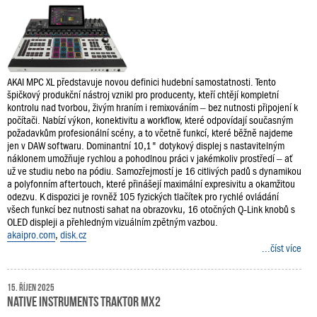
AKAI MPC XL představuje novou definici hudební samostatnosti. Tento
špičkový produkční nástroj vznikl pro producenty, kteří chtějí kompletní
kontrolu nad tvorbou, živým hraním i remixováním – bez nutnosti připojení k
počítači. Nabízí výkon, konektivitu a workflow, které odpovídají současným
požadavkům profesionální scény, a to včetně funkcí, které běžně najdeme
jen v DAW softwaru. Dominantní 10,1" dotykový displej s nastavitelným
náklonem umožňuje rychlou a pohodlnou práci v jakémkoliv prostředí – ať
už ve studiu nebo na pódiu. Samozřejmostí je 16 citlivých padů s dynamikou
a polyfonním aftertouch, které přinášejí maximální expresivitu a okamžitou
odezvu. K dispozici je rovněž 105 fyzických tlačítek pro rychlé ovládání
všech funkcí bez nutnosti sahat na obrazovku, 16 otočných Q‑Link knobů s
OLED displeji a přehledným vizuálním zpětným vazbou.
akaipro.com
,
disk.cz
...číst více
15. říjen 2025
Native Instruments Traktor MX2