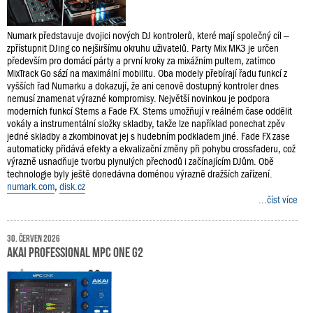
Numark představuje dvojici nových DJ kontrolerů, které mají společný cíl –
zpřístupnit DJing co nejširšímu okruhu uživatelů. Party Mix MK3 je určen
především pro domácí párty a první kroky za mixážním pultem, zatímco
MixTrack Go sází na maximální mobilitu. Oba modely přebírají řadu funkcí z
vyšších řad Numarku a dokazují, že ani cenově dostupný kontroler dnes
nemusí znamenat výrazné kompromisy. Největší novinkou je podpora
moderních funkcí Stems a Fade FX. Stems umožňují v reálném čase oddělit
vokály a instrumentální složky skladby, takže lze například ponechat zpěv
jedné skladby a zkombinovat jej s hudebním podkladem jiné. Fade FX zase
automaticky přidává efekty a ekvalizační změny při pohybu crossfaderu, což
výrazně usnadňuje tvorbu plynulých přechodů i začínajícím DJům. Obě
technologie byly ještě donedávna doménou výrazně dražších zařízení.
numark.com
,
disk.cz
...číst více
30. červen 2026
Akai Professional MPC One G2