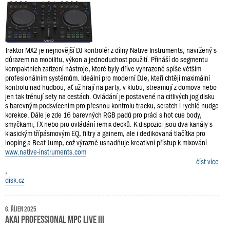
Traktor MX2 je nejnovější DJ kontrolér z dílny Native Instruments, navržený s
důrazem na mobilitu, výkon a jednoduchost použití. Přináší do segmentu
kompaktních zařízení nástroje, které byly dříve vyhrazené spíše větším
profesionálním systémům. Ideální pro moderní DJe, kteří chtějí maximální
kontrolu nad hudbou, ať už hrají na party, v klubu, streamují z domova nebo
jen tak trénují sety na cestách. Ovládání je postavené na citlivých jog disku
s barevným podsvícením pro přesnou kontrolu tracku, scratch i rychlé nudge
korekce. Dále je zde 16 barevných RGB padů pro práci s hot cue body,
smyčkami, FX nebo pro ovládání remix decků. K dispozici jsou dva kanály s
klasickým třípásmovým EQ, filtry a gainem, ale i dedikovaná tlačítka pro
looping a Beat Jump, což výrazně usnadňuje kreativní přístup k mixování.
www.native-instruments.com
...číst více
,
disk.cz
6. říjen 2025
AKAI Professional MPC Live III