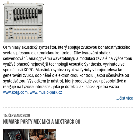
Osmihlasý akustický syntezátor, který spojuje zvukovou bohatost fyzického
světa s přesnou elektronickou kontrolou. Díky tvarování obálek,
sekvencování, analogovému wavefoldingu a modulaci závislé na výšce tónu
využívá phase8 nejnovější technologii Acoustic Synthesis, vyvinutou ve
společnosti KORG. Akustická syntéza využívá fyzicky vibrující tělesa ke
generování zvuku, doplněné o elektronickou kontrolu, jakou očekáváte od
syntetizátoru. Výsledkem je nástroj, který produkuje zvuk působící živě a
reaguje na fyzické interakce, jako je dotek či akustická zpětná vazba.
www.korg.com
,
www.music-park.cz
...číst více
15. červenec 2026
Numark Party Mix MK3 a MixTrack Go