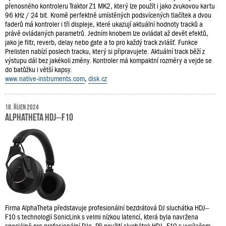
přenosného kontroleru Traktor Z1 MK2, který lze použít i jako zvukovou kartu
96 kHz / 24 bit. Kromě perfektně umístěných podsvícených tlačítek a dvou
faderů má kontroler i tři displeje, které ukazují aktuální hodnoty tracků a
právě ovládaných parametrů. Jedním knobem lze ovládat až devět efektů,
jako je filtr, reverb, delay nebo gate a to pro každý track zvlášť. Funkce
Prelisten nabízí poslech tracku, který si připravujete. Aktuální track běží z
výstupu dál bez jakékoli změny. Kontroler má kompaktní rozměry a vejde se
do batůžku i větší kapsy.
www.native-instruments.com
,
disk.cz
18. říjen 2024
AlphaTheta HDJ–F10
Firma AlphaTheta představuje profesionální bezdrátová DJ sluchátka HDJ–
F10 s technologií SonicLink s velmi nízkou latencí, která byla navržena