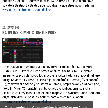
představ. Součástí dodávky je DJ software TRAKTOR Pro 3 a pro nové
uživatele Beatport a Beatsource jsou dva měsíce streamování zdarma.
www.native-instruments.com
,
disk.cz
...více
23. červen 2023
Native Instruments TRAKTOR PRO 3
Firma Native Instruments uvedla novou verzi oblíbeného DJ software
TRAKTOR PRO, který je určen profesionálům i začínajícím DJs. Native
Instruments svou vlajkovou loď inovoval a od základu přepracoval některé
utility. Novinkami v TRAKTOR PRO 3 je modulární platforma (přizpůsobení
UI), remixování on-the-fly se Stems a Samply, přepracovaný audio-engine,
flexibilní Mixer FX, scratching s libovolnou zvukovkou, time-stretch s
Elastique 3, nový Master limiter, MIDI mapování a synchronizace, podpora
digitálních vinylů či přístup k sounds.com – tisíce hitů a loopů.
www.native-instruments.com
,
disk.cz
Tato stránka používá cookies k zajištění správné