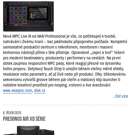
Nová MPC Live III od AKAI Professional je vše, co potřebuješ k tvorbě,
nahrávání i živému hraní – bez jakéhokoliv připojeného počítače. Kompletní
samostatné produkční centrum s mikrofonem, monitorem i masivní
knihovnou nástrojů přímo v těle přístroje. Opravdové „zapni a tvoř“ řešení
pro moderní beatmakery, producenty i performery na cestách. Na první
dotek zaujmou responzivní MPC pady, které reagují přesně na dynamiku
tvého projevu. Dotykový Touch Strip ti umožní během vteřiny měnit efekty,
modulace nebo parametry, ať už živě nebo při produkci. Díky 16krokovému
sekvenceru vytvoříš groove během pár vteřin a maticový klip launcher ti
nabídne kreativní prostředí pro looping, vrstvení a live aranžování.
www.akaipro.com
,
disk.cz
...číst více
6. říjen 2025
PreSonus AIR XD série