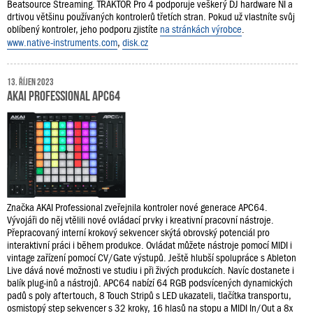
Beatsource Streaming. TRAKTOR Pro 4 podporuje veškerý DJ hardware NI a
drtivou většinu používaných kontrolerů třetích stran. Pokud už vlastníte svůj
oblíbený kontroler, jeho podporu zjistíte
na stránkách výrobce
.
www.native-instruments.com
,
disk.cz
13. říjen 2023
AKAI Professional APC64
Značka AKAI Professional zveřejnila kontroler nové generace APC64.
Vývojáři do něj vtělili nové ovládací prvky i kreativní pracovní nástroje.
Přepracovaný interní krokový sekvencer skýtá obrovský potenciál pro
interaktivní práci i během produkce. Ovládat můžete nástroje pomocí MIDI i
vintage zařízení pomocí CV/Gate výstupů. Ještě hlubší spolupráce s Ableton
Live dává nové možnosti ve studiu i při živých produkcích. Navíc dostanete i
balík plug-inů a nástrojů. APC64 nabízí 64 RGB podsvícených dynamických
padů s poly aftertouch, 8 Touch Stripů s LED ukazateli, tlačítka transportu,
osmistopý step sekvencer s 32 kroky, 16 hlasů na stopu a MIDI In/Out a 8x