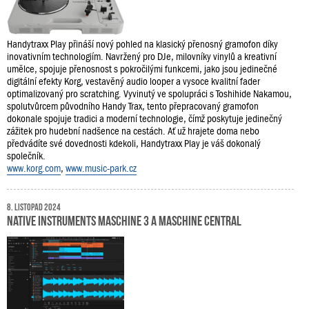
Handytraxx Play přináší nový pohled na klasický přenosný gramofon díky
inovativním technologiím. Navržený pro DJe, milovníky vinylů a kreativní
umělce, spojuje přenosnost s pokročilými funkcemi, jako jsou jedinečné
digitální efekty Korg, vestavěný audio looper a vysoce kvalitní fader
optimalizovaný pro scratching. Vyvinutý ve spolupráci s Toshihide Nakamou,
spolutvůrcem původního Handy Trax, tento přepracovaný gramofon
dokonale spojuje tradici a moderní technologie, čímž poskytuje jedinečný
zážitek pro hudební nadšence na cestách. Ať už hrajete doma nebo
předvádíte své dovednosti kdekoli, Handytraxx Play je váš dokonalý
společník.
www.korg.com
,
www.music-park.cz
8. listopad 2024
Native Instruments Maschine 3 a Maschine Central