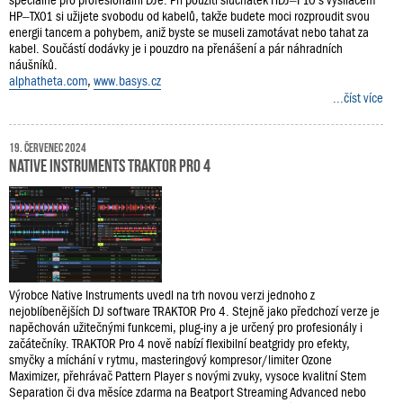
speciálně pro profesionální DJe. Při použití sluchátek HDJ–F10 s vysílačem
HP–TX01 si užijete svobodu od kabelů, takže budete moci rozproudit svou
energii tancem a pohybem, aniž byste se museli zamotávat nebo tahat za
kabel. Součástí dodávky je i pouzdro na přenášení a pár náhradních
náušníků.
alphatheta.com
,
www.basys.cz
...číst více
19. červenec 2024
Native Instruments TRAKTOR Pro 4
Výrobce Native Instruments uvedl na trh novou verzi jednoho z
nejoblíbenějších DJ software TRAKTOR Pro 4. Stejně jako předchozí verze je
napěchován užitečnými funkcemi, plug-iny a je určený pro profesionály i
začátečníky. TRAKTOR Pro 4 nově nabízí flexibilní beatgridy pro efekty,
smyčky a míchání v rytmu, masteringový kompresor/limiter Ozone
Maximizer, přehrávač Pattern Player s novými zvuky, vysoce kvalitní Stem
Separation či dva měsíce zdarma na Beatport Streaming Advanced nebo