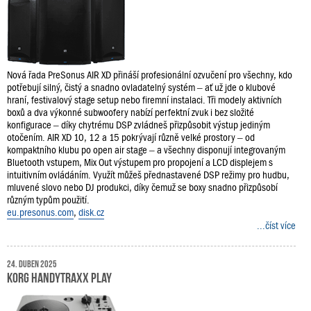
Nová řada PreSonus AIR XD přináší profesionální ozvučení pro všechny, kdo
potřebují silný, čistý a snadno ovladatelný systém – ať už jde o klubové
hraní, festivalový stage setup nebo firemní instalaci. Tři modely aktivních
boxů a dva výkonné subwoofery nabízí perfektní zvuk i bez složité
konfigurace – díky chytrému DSP zvládneš přizpůsobit výstup jediným
otočením. AIR XD 10, 12 a 15 pokrývají různě velké prostory – od
kompaktního klubu po open air stage – a všechny disponují integrovaným
Bluetooth vstupem, Mix Out výstupem pro propojení a LCD displejem s
intuitivním ovládáním. Využít můžeš přednastavené DSP režimy pro hudbu,
mluvené slovo nebo DJ produkci, díky čemuž se boxy snadno přizpůsobí
různým typům použití.
eu.presonus.com
,
disk.cz
...číst více
24. duben 2025
KORG handytraxx play