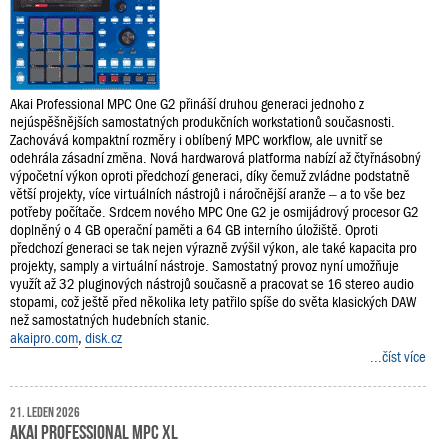
Akai Professional MPC One G2 přináší druhou generaci jednoho z
nejúspěšnějších samostatných produkčních workstationů současnosti.
Zachovává kompaktní rozměry i oblíbený MPC workflow, ale uvnitř se
odehrála zásadní změna. Nová hardwarová platforma nabízí až čtyřnásobný
výpočetní výkon oproti předchozí generaci, díky čemuž zvládne podstatně
větší projekty, více virtuálních nástrojů i náročnější aranže – a to vše bez
potřeby počítače. Srdcem nového MPC One G2 je osmijádrový procesor G2
doplněný o 4 GB operační paměti a 64 GB interního úložiště. Oproti
předchozí generaci se tak nejen výrazně zvýšil výkon, ale také kapacita pro
projekty, samply a virtuální nástroje. Samostatný provoz nyní umožňuje
využít až 32 pluginových nástrojů současně a pracovat se 16 stereo audio
stopami, což ještě před několika lety patřilo spíše do světa klasických DAW
než samostatných hudebních stanic.
akaipro.com
,
disk.cz
...číst více
21. leden 2026
AKAI Professional MPC XL